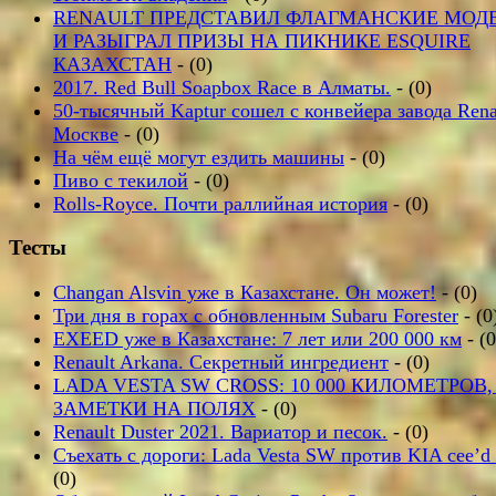
RENAULT ПРЕДСТАВИЛ ФЛАГМАНСКИЕ МОД
И РАЗЫГРАЛ ПРИЗЫ НА ПИКНИКЕ ESQUIRE
КАЗАХСТАН
- (0)
2017. Red Bull Soapbox Race в Алматы.
- (0)
50-тысячный Kaptur сошел с конвейера завода Rena
Москве
- (0)
На чём ещё могут ездить машины
- (0)
Пиво с текилой
- (0)
Rolls-Royce. Почти раллийная история
- (0)
Тесты
Changan Alsvin уже в Казахстане. Он может!
- (0)
Три дня в горах с обновленным Subaru Forester
- (0
EXEED уже в Казахстане: 7 лет или 200 000 км
- (0
Renault Arkana. Секретный ингредиент
- (0)
LADA VESTA SW CROSS: 10 000 КИЛОМЕТРОВ,
ЗАМЕТКИ НА ПОЛЯХ
- (0)
Renault Duster 2021. Вариатор и песок.
- (0)
Съехать с дороги: Lada Vesta SW против KIA cee’
(0)