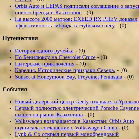
Orbis Auto и LEPAS подписали соглашение о запус
нового бренда в Казахстане
- (0)
На высоте 2000 метров: EXEED RX PHEV доказал
эффективность гибрида в глубоком снегу
- (0)
Путешествия
История одного ручейка
- (0)
По Бенилюксу на Chevrolet Cruze
- (0)
Питерские приключения
- (0)
Карелия. Исторические призраки Севера.
- (0)
Sunset at Honeymoon Bay, Freycinet Peninsula
- (0)
События
Новый дилерский центр Geely открылся в Уральск
Первый полностью электрический Porsche Cayenne
вышел на рынок Казахстана
- (0)
Volkswagen возвращается в Казахстан: Orbis Auto
подписала соглашение с Volkswagen China
- (0)
Lynk & Co открыл первый монобрендовый