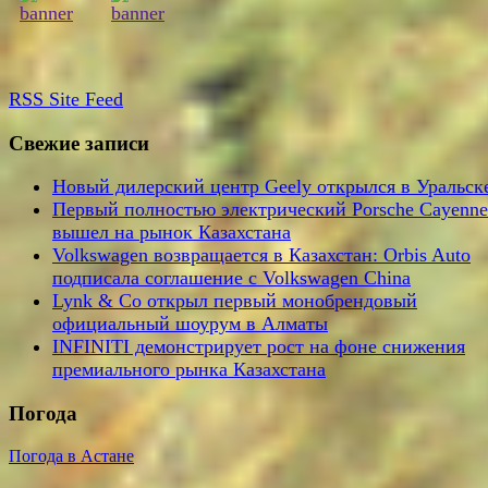
RSS
Site Feed
Свежие записи
Новый дилерский центр Geely открылся в Уральск
Первый полностью электрический Porsche Cayenne
вышел на рынок Казахстана
Volkswagen возвращается в Казахстан: Orbis Auto
подписала соглашение с Volkswagen China
Lynk & Co открыл первый монобрендовый
официальный шоурум в Алматы
INFINITI демонстрирует рост на фоне снижения
премиального рынка Казахстана
Погода
Погода в Астане