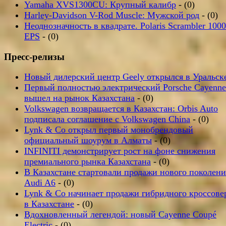
Yamaha XVS1300CU: Крупный калибр
- (0)
Harley-Davidson V-Rod Muscle: Мужской род
- (0)
Неоднозначность в квадрате. Polaris Scrambler 100
EPS
- (0)
Пресс-релизы
Новый дилерский центр Geely открылся в Уральск
Первый полностью электрический Porsche Cayenne
вышел на рынок Казахстана
- (0)
Volkswagen возвращается в Казахстан: Orbis Auto
подписала соглашение с Volkswagen China
- (0)
Lynk & Co открыл первый монобрендовый
официальный шоурум в Алматы
- (0)
INFINITI демонстрирует рост на фоне снижения
премиального рынка Казахстана
- (0)
В Казахстане стартовали продажи нового поколени
Audi A6
- (0)
Lynk & Co начинает продажи гибридного кроссове
в Казахстане
- (0)
Вдохновленный легендой: новый Cayenne Coupé
Electric
- (0)