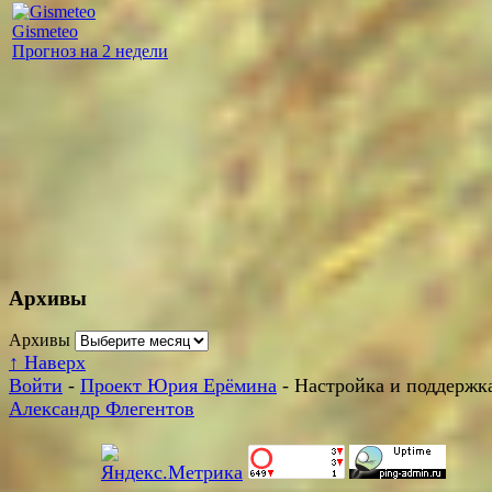
Gismeteo
Прогноз на 2 недели
Архивы
Архивы
↑
Наверх
Войти
-
Проект Юрия Ерёмина
- Настройка и поддержка
Александр Флегентов