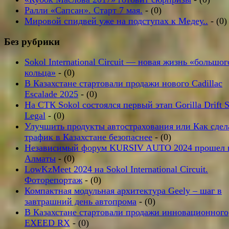
Ралли «Сапсан». Старт 7 мая.
- (0)
Мировой спидвей уже на подступах к Медеу..
- (0)
Без рубрики
Sokol International Circuit — новая жизнь «большог
кольца»
- (0)
В Казахстане стартовали продажи нового Cadillac
Escalade 2025
- (0)
На СТК Sokol состоялся первый этап Gorilla Drift S
Legal
- (0)
Улучшить продукты автострахования или Как сдел
трафик в Казахстане безопаснее
- (0)
Независимый форум KURSIV AUTO 2024 прошел 
Алматы
- (0)
LowKzMeet 2024 на Sokol International Circuit.
Фоторепортаж
- (0)
Компактная модульная архитектура Geely – шаг в
завтрашний день автопрома
- (0)
В Казахстане стартовали продажи инновационного
EXEED RX
- (0)