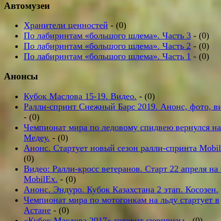
Автомузеи
Хранители ценностей
- (0)
По лабиринтам «большого шлема». Часть 3
- (0)
По лабиринтам «большого шлема». Часть 2
- (0)
По лабиринтам «большого шлема». Часть 1
- (0)
Анонсы
Кубок Маслова 15-19. Видео.
- (0)
Ралли-спринт Снежный Барс 2019. Анонс, фото, в
- (0)
Чемпионат мира по ледовому спидвею вернулся на
Медеу.
- (0)
Анонс. Стартует новый сезон ралли-спринта Mobil
(0)
Видео: Ралли-кросс ветеранов. Старт 22 апреля н
MobilEx.
- (0)
Анонс. Эндуро. Кубок Казахстана 2 этап. Косозен.
Чемпионат мира по мотогонкам на льду стартует в
Астане
- (0)
«Кубок Маслова 2017» готовит сюрпризы
- (0)