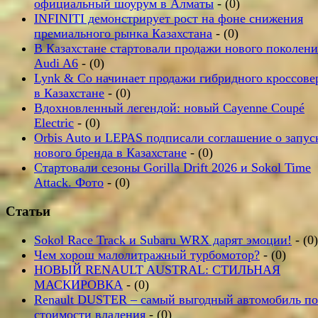
официальный шоурум в Алматы
- (0)
INFINITI демонстрирует рост на фоне снижения
премиального рынка Казахстана
- (0)
В Казахстане стартовали продажи нового поколени
Audi A6
- (0)
Lynk & Co начинает продажи гибридного кроссове
в Казахстане
- (0)
Вдохновленный легендой: новый Cayenne Coupé
Electric
- (0)
Orbis Auto и LEPAS подписали соглашение о запус
нового бренда в Казахстане
- (0)
Стартовали сезоны Gorilla Drift 2026 и Sokol Time
Attack. Фото
- (0)
Статьи
Sokol Race Track и Subaru WRX дарят эмоции!
- (0)
Чем хорош малолитражный турбомотор?
- (0)
НОВЫЙ RENAULT AUSTRAL: СТИЛЬНАЯ
МАСКИРОВКА
- (0)
Renault DUSTER – самый выгодный автомобиль по
стоимости владения
- (0)