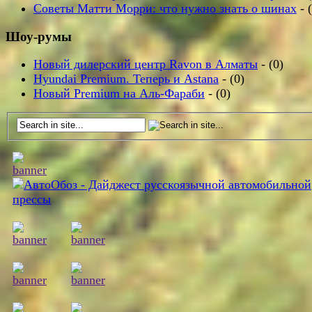
Советы Матти Морри: что нужно знать о шинах
- 
Шоу-румы
Новый дилерский центр Ravon в Алматы
- (0)
Hyundai Premium. Теперь и Astana
- (0)
Новый Premium на Аль-Фараби
- (0)