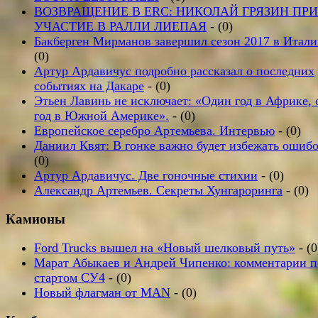
ВОЗВРАЩЕНИЕ В ERC: НИКОЛАЙ ГРЯЗИН ПР
УЧАСТИЕ В РАЛЛИ ЛИЕПАЯ
- (0)
Бакберген Мирманов завершил сезон 2017 в Итали
(0)
Артур Ардавичус подробно рассказал о последних
событиях на Дакаре
- (0)
Этьен Лавинь не исключает: «Один год в Африке, 
год в Южной Америке».
- (0)
Европейское серебро Артемьева. Интервью
- (0)
Даниил Квят: В гонке важно будет избежать ошиб
(0)
Артур Ардавичус. Две гоночные стихии
- (0)
Александр Артемьев. Секреты Хунгароринга
- (0)
Камионы
Ford Trucks вышел на «Новый шелковый путь»
- (0
Марат Абыкаев и Андрей Чипенко: комментарии п
стартом СУ4
- (0)
Новый флагман от MAN
- (0)