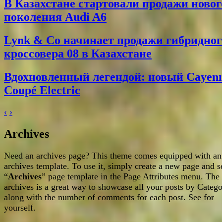
В Казахстане стартовали продажи новог
поколения Audi A6
Lynk & Co начинает продажи гибридног
кроссовера 08 в Казахстане
Вдохновленный легендой: новый Cayen
Coupé Electric
‹
›
Archives
Need an archives page? This theme comes equipped with an
archives template. To use it, simply create a new page and s
“
Archives
” page template in the Page Attributes menu. The
archives is a great way to showcase all your posts by Categ
along with the number of comments for each post. See for
yourself.