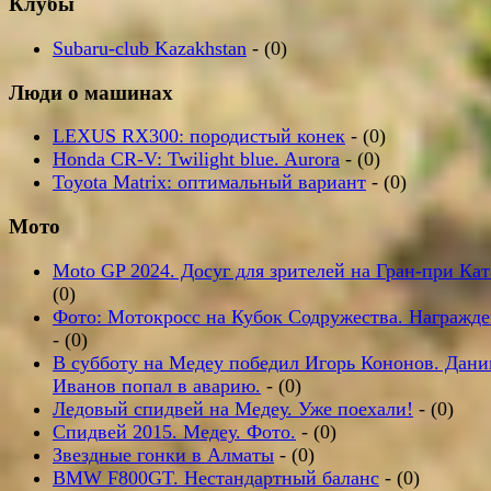
Клубы
Subaru-club Kazakhstan
- (0)
Люди о машинах
LEXUS RX300: породистый конек
- (0)
Honda CR-V: Twilight blue. Aurora
- (0)
Toyota Matrix: оптимальный вариант
- (0)
Мото
Moto GP 2024. Досуг для зрителей на Гран-при Кат
(0)
Фото: Мотокросс на Кубок Содружества. Награжде
- (0)
В субботу на Медеу победил Игорь Кононов. Дани
Иванов попал в аварию.
- (0)
Ледовый спидвей на Медеу. Уже поехали!
- (0)
Спидвей 2015. Медеу. Фото.
- (0)
Звездные гонки в Алматы
- (0)
BMW F800GT. Нестандартный баланс
- (0)