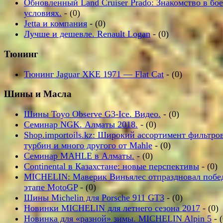
Обновленный Land Cruiser Prado: Знакомство в бо
условиях.
- (0)
Jetta и компания
- (0)
Лучше и дешевле. Renault Logan
- (0)
Тюнинг
Тюнинг Jaguar XKE 1971 — Flat Cat
- (0)
Шины и Масла
Шины Toyo Observe G3-Ice. Видео.
- (0)
Семинар NGK. Алматы 2018.
- (0)
Shop.importoils.kz: Широкий ассортимент фильтров
турбин и много другого от Mahle
- (0)
Семинар MAHLE в Алматы.
- (0)
Continental в Казахстане: новые перспективы
- (0)
MICHELIN: Маверик Виньялес отпраздновал побе
этапе MotoGP
- (0)
Шины Michelin для Porsche 911 GT3
- (0)
Новинки MICHELIN для летнего сезона 2017
- (0)
Новинка для «разной» зимы. MICHELIN Alpin 5
- (