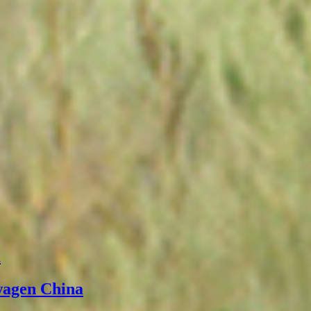
а
wagen China