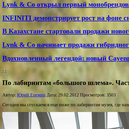
Lynk & Co открыл первый монобрендо
INFINITI демонстрирует рост на фоне 
В Казахстане стартовали продажи новог
Lynk & Co начинает продажи гибридного
Вдохновленный легендой: новый Cayenne
‹
›
По лабиринтам «большого шлема». Час
Автор:
Юрий Еремин
Дата: 29.02.2012 Просмотров: 3503
Сегодня мы спускаемся еще ниже по лабиринтам музея, где нах