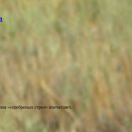
а
ия «серебреных стрел» впечатляет.