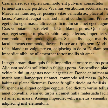
Cras malesuada sapien commodo elit pulvinar consectetur
fermentum nunc porttitor. Vivamus vestibulum accumsan se
Maecenas nunc augue, posuere vitae vehicula ac, placerat n
lacus. Praesent feugiat euismod nisl ut condimentum. Praese
eget odio eget massa ultrices sollicitudin sit amet eget augue
Cras vulputate cursus eleifend. Ut a blandit purus. Quisque a
erat, eget semper turpis. Curabitur augue lectus, imperdiet v
commodo at, commodo eget diam. Suspendisse eget mauris
iaculis metus commodo ultrices. Fusce ac turpis sem. Morbi 
felis, blandit ut vulputate eu, adipiscing in dolor. Nullam po
imperdiet nibh, ac ullamcorper tortor mollis sit amet.
Integer ornare diam quis felis imperdiet at ornare massa pos
Aliquam sodales sollicitudin felis eu porta. Suspendisse plac
vehicula dui, ut egestas neque egestas et. Donec enim massa
mattis non ullamcorper sit amet, commodo sed massa. In ha
habitasse platea dictumst. Donec fringilla tincidunt facilisis.
Suspendisse aliquet congue congue. Sed dictum varius tellus
amet convallis. Nam eu turpis sit amet nulla malesuada facil
sit amet ac massa. Aenean imperdiet velit a metus venenatis
adipiscing nisl elementum.