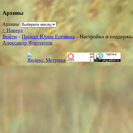
Архивы
Архивы
↑
Наверх
Войти
-
Проект Юрия Ерёмина
- Настройка и поддержка
Александр Флегентов