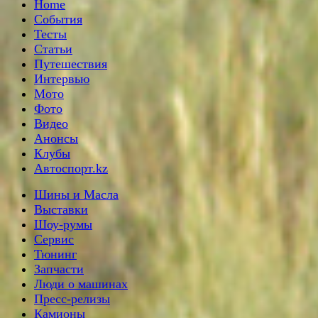
Home
События
Тесты
Статьи
Путешествия
Интервью
Мото
Фото
Видео
Анонсы
Клубы
Автоспорт.kz
Шины и Масла
Выставки
Шоу-румы
Сервис
Тюнинг
Запчасти
Люди о машинах
Пресс-релизы
Камионы