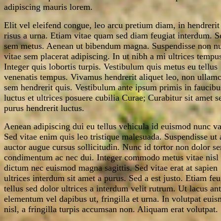
adipiscing mauris lorem.
Elit vel eleifend congue, leo arcu pretium diam, in hendrerit
risus a urna. Etiam vitae quam sed diam feugiat interdum. S
sem metus. Aenean ut bibendum magna. Suspendisse non nu
vitae sem placerat adipiscing. In ut nibh a mi ultrices tempu
Integer quis lobortis turpis. Vestibulum quis metus eu tellus
venenatis tempus. Vivamus hendrerit aliquet leo, non ullam
sem hendrerit quis. Vestibulum ante ipsum primis in faucibu
luctus et ultrices posuere cubilia Curae; Curabitur sit amet 
purus hendrerit luctus.
Aenean adipiscing dui eu tellus vehicula id euismod nunc va
Sed vitae enim quis leo tristique malesuada. Suspendisse ut
auctor augue cursus sollicitudin. Nunc id tortor non dolor s
condimentum ac nec dui. Integer commodo metus vitae nisl
dictum nec euismod magna sagittis. Sed vitae erat at sapien
ultrices interdum sit amet a purus. Sed a est justo. Etiam feu
tellus sed dolor ultrices a interdum velit rutrum. Ut lacus ant
elementum vel dapibus ut, fringilla et urna. In volutpat eui
nisl, a fringilla turpis accumsan non. Aliquam erat volutpat.