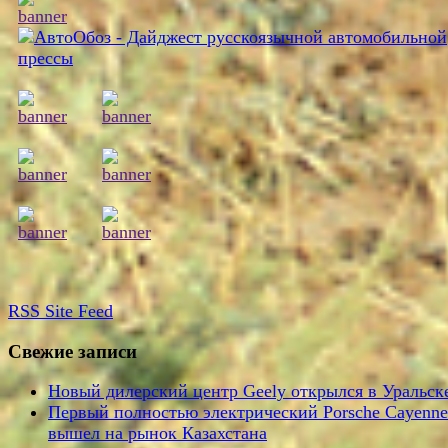
RSS
Site Feed
Свежие записи
Новый дилерский центр Geely открылся в Уральск
Первый полностью электрический Porsche Cayenne
вышел на рынок Казахстана