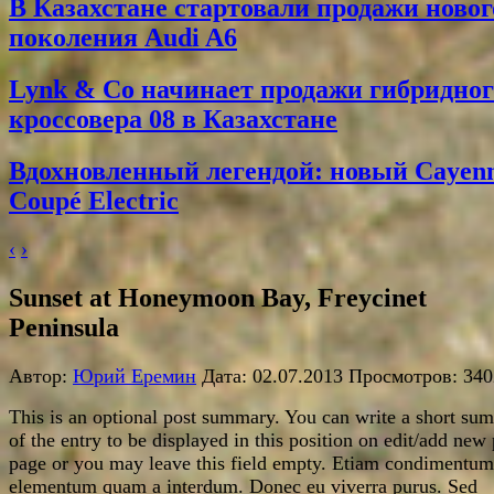
В Казахстане стартовали продажи новог
поколения Audi A6
Lynk & Co начинает продажи гибридног
кроссовера 08 в Казахстане
Вдохновленный легендой: новый Cayen
Coupé Electric
‹
›
Sunset at Honeymoon Bay, Freycinet
Peninsula
Автор:
Юрий Еремин
Дата: 02.07.2013 Просмотров: 340
This is an optional post summary. You can write a short su
of the entry to be displayed in this position on edit/add new 
page or you may leave this field empty. Etiam condimentum
elementum quam a interdum. Donec eu viverra purus. Sed