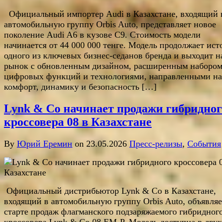
Официальный импортер Audi в Казахстане, входящий 
автомобильную группу Orbis Auto, представляет новое
поколение Audi A6 в кузове С9. Стоимость модели
начинается от 44 000 000 тенге. Модель продолжает ис
одного из ключевых бизнес-седанов бренда и выходит н
рынок с обновленным дизайном, расширенным наборо
цифровых функций и технологиями, направленными на
комфорт, динамику и безопасность […]
Lynk & Co начинает продажи гибридног
кроссовера 08 в Казахстане
By
Юрий Еремин
on 23.05.2026
Пресс-релизы
,
События
Официальный дистрибьютор Lynk & Co в Казахстане,
входящий в автомобильную группу Orbis Auto, объявляе
старте продаж флагманского подзаряжаемого гибридног
кроссовера Lynk & Co 08 EM-P. Модель доступна в двух