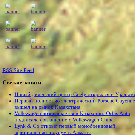
RSS
Site Feed
Свежие записи
Новый дилерский центр Geely открылся в Уральск
Первый полностью электрический Porsche Cayenne
вышел на рынок Казахстана
Volkswagen возвращается в Казахстан: Orbis Auto
подписала соглашение с Volkswagen China
Lynk & Co открыл первый монобрендовый
официальный шоурум в Алматы