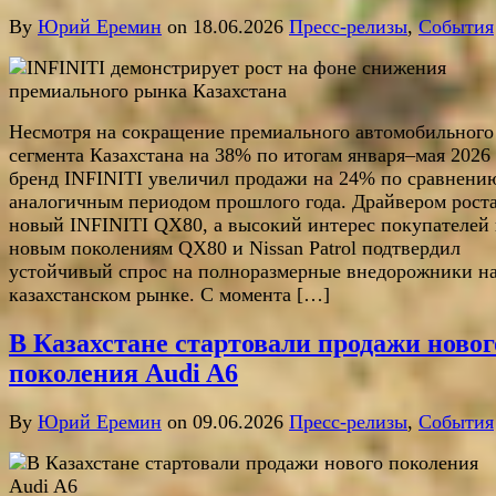
By
Юрий Еремин
on 18.06.2026
Пресс-релизы
,
События
Несмотря на сокращение премиального автомобильного
сегмента Казахстана на 38% по итогам января–мая 2026 
бренд INFINITI увеличил продажи на 24% по сравнени
аналогичным периодом прошлого года. Драйвером роста
новый INFINITI QX80, а высокий интерес покупателей 
новым поколениям QX80 и Nissan Patrol подтвердил
устойчивый спрос на полноразмерные внедорожники н
казахстанском рынке. С момента […]
В Казахстане стартовали продажи новог
поколения Audi A6
By
Юрий Еремин
on 09.06.2026
Пресс-релизы
,
События