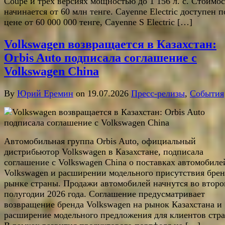
Coupé и трех версиях мощностью до 1 156 л. с. Стоимос
начинается от 60 млн тенге. Cayenne Electric доступен п
цене от 60 000 000 тенге, Cayenne S Electric […]
Volkswagen возвращается в Казахстан:
Orbis Auto подписала соглашение с
Volkswagen China
By
Юрий Еремин
on 19.07.2026
Пресс-релизы
,
События
Автомобильная группа Orbis Auto, официальный
дистрибьютор Volkswagen в Казахстане, подписала
соглашение с Volkswagen China о поставках автомобиле
Volkswagen и расширении модельного присутствия брен
рынке страны. Продажи автомобилей начнутся во втор
полугодии 2026 года. Соглашение предусматривает
возвращение бренда Volkswagen на рынок Казахстана и
расширение модельного предложения для клиентов стр