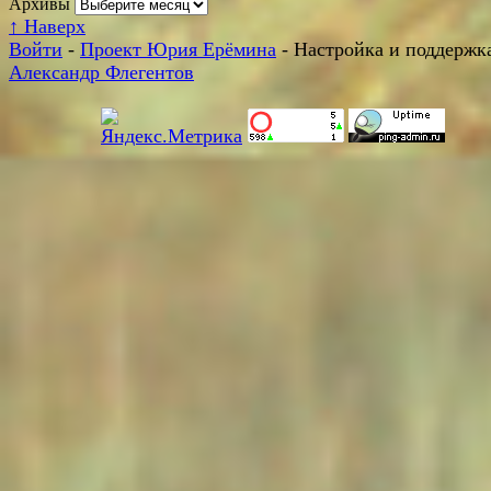
Архивы
↑
Наверх
Войти
-
Проект Юрия Ерёмина
- Настройка и поддержка
Александр Флегентов