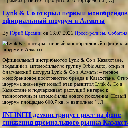
В рамках развития продуктового портфеля на […]
Lynk & Co открыл первый монобрендо
официальный шоурум в Алматы
By
Юрий Еремин
on 13.07.2026
Пресс-релизы
,
События
Официальный дистрибьютор Lynk & Co в Казахстане,
входящий в автомобильную группу Orbis Auto, открыл
флагманский шоурум Lynk & Co в Алматы – первое
монобрендовое пространство бренда в Казахстане. Отк
шоурума знаменует новый этап развития Lynk & Co в
Казахстане и подчеркивает растущий интерес к
технологичным автомобилям нового поколения. Новый
шоурум площадью 600,7 кв. м выполнен […]
INFINITI демонстрирует рост на фоне
снижения премиального рынка Казахст