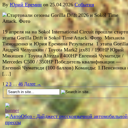
By
Юрий Еремин
on 25.04.2026
События
19 апреля на на Sokol International Circuit прошли старт
этапы Gorilla Drift и Sokol Time Attack. Фото Михаила
Тимошенко и Юрия Еремина Результаты 1 этапа Gorilla 
Андрей Челушкин / Toyota Mark2 jzx81 / 190HP Юрий
Мякишев / Toyota Altezza / 400HP Евгений Чуматиди /
Mercedes C500 / 350HP Победитель квалификации —
Евгений Чуматиди (100 баллов) Команды: 1.Пенсионка 
[…]
1
2
3
…
46
Далее →