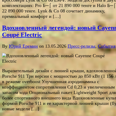
комплектациях: Pro Б─⌠ от 21 890 000 тенге и Halo Б─⌠
22 890 000 тенге. Lynk & Co 08 сочетает динамику,
премиальный комфорт и […]
Вдохновленный легендой: новый Cayen
Coupé Electric
By
Юрий Еремин
on 13.05.2026
Пресс-релизы
,
События
Выразительный дизайн с линией крыши, вдохновленно
Porsche 911 Три версии с мощностью до 850 кВт (1 156 л
в режиме overboost Улучшенная аэродинамика с
коэффициентом сопротивления Cd 0,23 и увеличенным
запасом хода Опциональный пакет Lightweight Sport дл
более спортивного внешнего вида Вдохновленные куль
формой Porsche 911 и ее характерной линией крыши (fly
новые модели […]