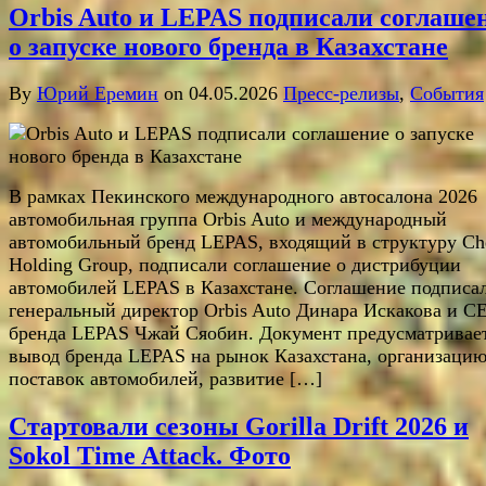
Orbis Auto и LEPAS подписали соглаше
о запуске нового бренда в Казахстане
By
Юрий Еремин
on 04.05.2026
Пресс-релизы
,
События
В рамках Пекинского международного автосалона 2026
автомобильная группа Orbis Auto и международный
автомобильный бренд LEPAS, входящий в структуру Ch
Holding Group, подписали соглашение о дистрибуции
автомобилей LEPAS в Казахстане. Соглашение подписа
генеральный директор Orbis Auto Динара Искакова и C
бренда LEPAS Чжай Сяобин. Документ предусматривае
вывод бренда LEPAS на рынок Казахстана, организаци
поставок автомобилей, развитие […]
Стартовали сезоны Gorilla Drift 2026 и
Sokol Time Attack. Фото