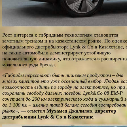
Рост интереса к гибридным технологиям становится
заметным трендом и на казахстанском рынке. По оценк
официального дистрибьютора Lynk & Co в Казахстане, 
на такие автомобили демонстрирует устойчивую
положительную динамику, что отражается в расширени
модельного ряда бренда.
«Гибриды перестают быть нишевым продуктом – для
многих клиентов это уже осознанный выбор. Людям в
возможность ездить по городу на электротяге, но при
сохранять свободу дальних поездок.
Lynk
&
Co
08 EM-P
сочетает до 200 км электрического хода и суммарный з
до 1 100 км – именно такой баланс сегодня востребован
рынке»
,
—
отметил
Мухамед Джалилов, директор
дистрибьюции Lynk & Co в Казахстане.