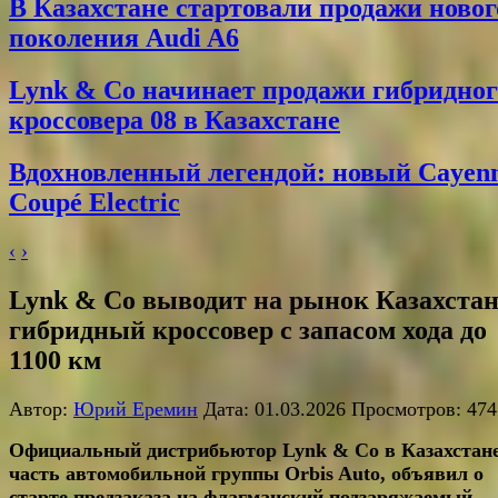
В Казахстане стартовали продажи новог
поколения Audi A6
Lynk & Co начинает продажи гибридног
кроссовера 08 в Казахстане
Вдохновленный легендой: новый Cayen
Coupé Electric
‹
›
Lynk & Co выводит на рынок Казахста
гибридный кроссовер с запасом хода до
1100 км
Автор:
Юрий Еремин
Дата: 01.03.2026 Просмотров: 474
Официальный дистрибьютор Lynk & Co в Казахстане
часть автомобильной группы Orbis Auto, объявил о
старте предзаказа на флагманский подзаряжаемый