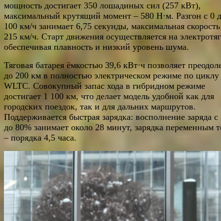
мощность достигает 350 лошадиных сил (257 кВт),
максимальный крутящий момент – 580 Н·м. Разгон с 0 
100 км/ч занимает 6,75 секунды, максимальная скорость
215 км/ч. Старт движения осуществляется на электротяг
обеспечивая плавность и низкий уровень шума.
Тяговая батарея ёмкостью 39,6 кВт·ч позволяет преодол
до 200 км в полностью электрическом режиме по циклу
WLTC. Совокупный запас хода в гибридном режиме
достигает 1 100 км, что делает модель удобной как для
городских поездок, так и для дальних маршрутов.
Поддерживается быстрая зарядка: восполнение заряда с
до 80% занимает около 28 минут, зарядка переменным 
– порядка 4,5 часа.