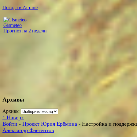
Погода в Астане
Gismeteo
Прогноз на 2 недели
Архивы
Архивы
↑
Наверх
Войти
-
Проект Юрия Ерёмина
- Настройка и поддержка
Александр Флегентов