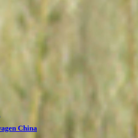
а
wagen China