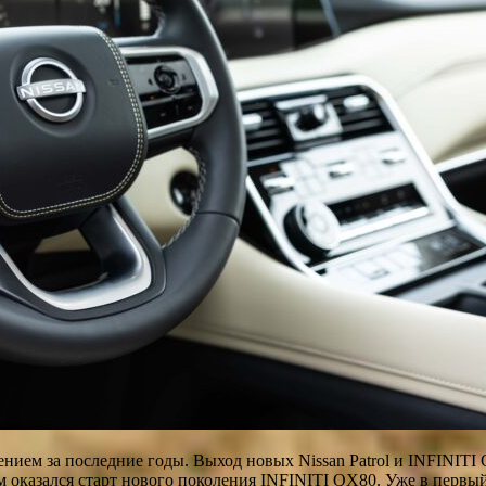
ием за последние годы. Выход новых Nissan Patrol и INFINITI 
оказался старт нового поколения INFINITI QX80. Уже в первы