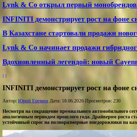
Lynk & Co открыл первый монобрендо
INFINITI демонстрирует рост на фоне 
В Казахстане стартовали продажи новог
Lynk & Co начинает продажи гибридного
Вдохновленный легендой: новый Cayenne
‹
›
INFINITI демонстрирует рост на фоне 
Автор:
Юрий Еремин
Дата: 18.06.2026 Просмотров: 230
Несмотря на сокращение премиального автомобильного сегм
аналогичным периодом прошлого года. Драйвером роста ста
устойчивый спрос на полноразмерные внедорожники на каз