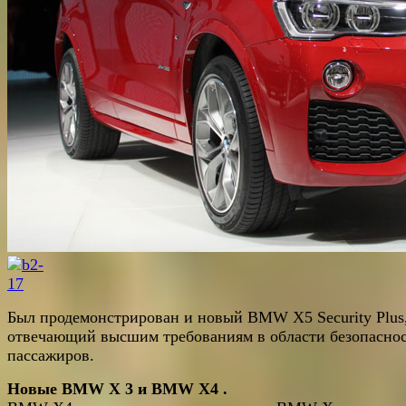
Был продемонстрирован и новый BMW X5 Security Plus
отвечающий высшим требованиям в области безопасно
пассажиров.
Новые BMW
X
3 и BMW
X4
.