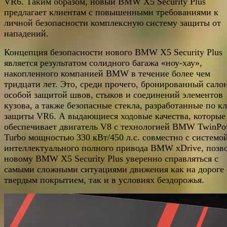
VR6. Таким образом, новый BMW X5 Security Plus
предлагает клиентам с повышенными требованиями к
личной безопасности комплексную систему защиты от
нападений.
Концепция безопасности нового BMW X5 Security Plus
является результатом солидного багажа «ноу-хау»,
накопленного компанией BMW в течение более чем
тридцати лет. Это, среди прочего, бронированный салон
особой защитой швов, стыков и соединений элементов
кузова, а также безопасные стекла, разработанные по к
защиты VR6. А выдающиеся ходовые качества, которые
обеспечивает двигатель V8 с технологией BMW TwinPo
Turbo мощностью 330 кВт/450 л.с. совместно с системо
интеллектуального полного привода BMW xDrive, позв
новому BMW X5 Security Plus уверенно справляться с
самыми сложными ситуациями движения как на дороге 
твердым покрытием, так и в условиях бездорожья.