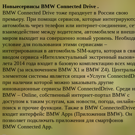
Новые
сервисы
BMW Connected Drive
.
BMW Connected Drive тоже празднует в России свою
премьеру. При помощи сервисов, которые интегрируютс
автомобиль через телефон или интернет-соединение, се
взаимодействие между водителем, автомобилем и внеш
миром выходит на совершенно новый уровень. Необход
условие для пользования этими сервисами –
интегрированная в автомобиль SIM-карта, которая в свя
вводом сервиса «Интеллектуальный экстренный вызов»
лета 2014 года входит в базовую комплектацию всех мо
BMW (за исключением BMW X1 и BMW Z4). Централ
элементом системы является опция «Услуги ConnectedDr
при наличии которой можно заказывать другие
инновационные сервисы BMW ConnectedDrive. Среди н
BMW – Online, собственный интернет-портал BMW с
доступом к таким услугам, как новости, погода, онлайн
поиск и прочие функции. Также в BMW ConnectedDriv
входит интерфейс BMW Apps (Приложения BMW). Он
позволяет подключать приложения для смартфонов
BMW Connected App.