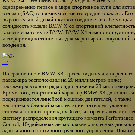
BMW X4 – это пятая по счету модель BMW X и
одновременно первое в мире спортивное купе для акти
отдыха (SAC) в премиум-сегменте среднего класса. Его
выразительный дизайн кузова соединяет в себе мощь и
солидность модели BMW X со спортивной элегантност
классического купе BMW. BMW X4 демонстрирует нов
интерпретацию типичных для марки ярких ощущений о
вождения.
По сравнению с BMW X3, кресла водителя и переднего
пассажира расположены на 20 миллиметров ниже;
пассажиры второго ряда сидят ниже на 28 миллиметров
Кроме того, спортивный характер BMW X4 дополнител
подчеркивается линейкой мощных двигателей, а также
наличием в базовой комплектации интеллектуальной
системы полного привода xDrive, которая включает в се
систему распределения крутящего момента Performance
Control, 18-дюймовых легкосплавных колесных дисков 
адаптивного спортивного рулевого управления. Помим