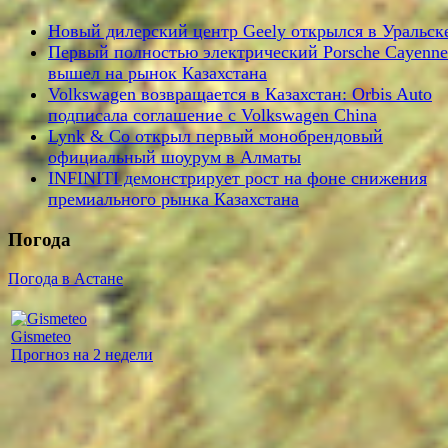
Новый дилерский центр Geely открылся в Уральск
Первый полностью электрический Porsche Cayenne
вышел на рынок Казахстана
Volkswagen возвращается в Казахстан: Orbis Auto
подписала соглашение с Volkswagen China
Lynk & Co открыл первый монобрендовый
официальный шоурум в Алматы
INFINITI демонстрирует рост на фоне снижения
премиального рынка Казахстана
Погода
Погода в Астане
Gismeteo
Прогноз на 2 недели