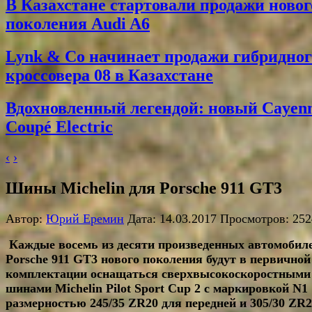
В Казахстане стартовали продажи новог
поколения Audi A6
Lynk & Co начинает продажи гибридног
кроссовера 08 в Казахстане
Вдохновленный легендой: новый Cayen
Coupé Electric
‹
›
Шины Michelin для Porsche 911 GT3
Автор:
Юрий Еремин
Дата: 14.03.2017 Просмотров: 252
Каждые восемь из десяти произведенных автомобил
Porsche 911 GT3 нового поколения будут в первичной
комплектации оснащаться сверхвысокоскоростными
шинами Michelin Pilot Sport Cup 2 с маркировкой N1
размерностью 245/35 ZR20 для передней и 305/30 ZR