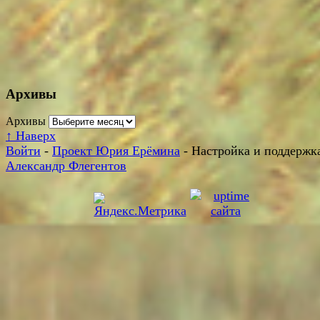
Архивы
Архивы
↑
Наверх
Войти
-
Проект Юрия Ерёмина
- Настройка и поддержка
Александр Флегентов