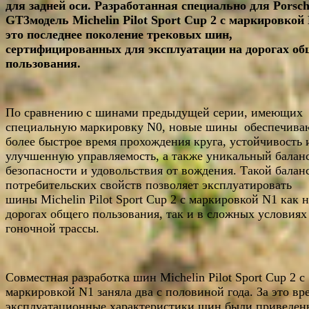
для задней оси. Разработанная специально для Porsch
GT3модель Michelin Pilot Sport Cup 2 с маркировкой 
это последнее поколение трековых шин,
сертифицированных для эксплуатации на дорогах об
пользования.
По сравнению с шинами предыдущей серии, имеющих
специальную маркировку N0, новые шины обеспечива
более быстрое время прохождения круга, устойчивость 
улучшенную управляемость, а также уникальный балан
безопасности и удовольствия от вождения. Такой балан
потребительских свойств позволяет эксплуатировать
шины Michelin Pilot Sport Cup 2 с маркировкой N1 как н
дорогах общего пользования, так и в сложных условиях
гоночной трассы.
Совместная разработка шин Michelin Pilot Sport Cup 2 с
маркировкой N1 заняла два с половиной года. За это вр
эксплуатационные характеристики шин были приведен