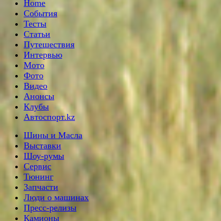
Home
События
Тесты
Статьи
Путешествия
Интервью
Мото
Фото
Видео
Анонсы
Клубы
Автоспорт.kz
Шины и Масла
Выставки
Шоу-румы
Сервис
Тюнинг
Запчасти
Люди о машинах
Пресс-релизы
Камионы