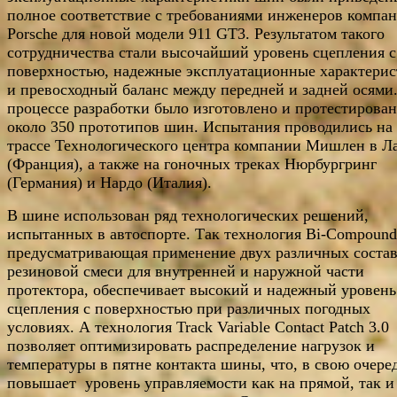
полное соответствие с требованиями инженеров компа
Porsche для новой модели 911 GT3. Результатом такого
сотрудничества стали высочайший уровень сцепления с
поверхностью, надежные эксплуатационные характери
и превосходный баланс между передней и задней осями
процессе разработки было изготовлено и протестирова
около 350 прототипов шин. Испытания проводились на
трассе Технологического центра компании Мишлен в Л
(Франция), а также на гоночных треках Нюрбургринг
(Германия) и Нардо (Италия).
В шине использован ряд технологических решений,
испытанных в автоспорте. Так технология Bi-Compound
предусматривающая применение двух различных соста
резиновой смеси для внутренней и наружной части
протектора, обеспечивает высокий и надежный уровень
сцепления с поверхностью при различных погодных
условиях. А технология Track Variable Contact Patch 3.0
позволяет оптимизировать распределение нагрузок и
температуры в пятне контакта шины, что, в свою очеред
повышает уровень управляемости как на прямой, так и