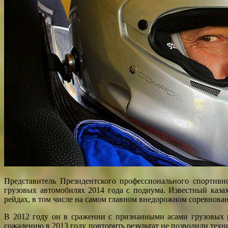
Представитель Президентского профессионального спортив
грузовых автомобилях 2014 года с подиума. Известный каза
рейдах, в том числе на самом главном внедорожном соревнова
В 2012 году он в сражении с признанными асами грузовых 
сожалению в 2013 году повторить результат не позволили техн