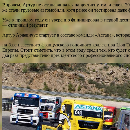
Впрочем, Артур не останавливался на достигнутом, и еще в 2
же стали грузовые автомобили, хотя ранее он тестировал даже
Уже в прошлом году он уверенно финишировал в первой десятк
— отличный результат.
Артур Ардавичус стартует в составе команды «Астана», кото
на базе известного французского гоночного коллектива Lion 
Европы. Стоит отметить, что в этом году среди тех, кто будет
два раза представителю президентского профессионального сп