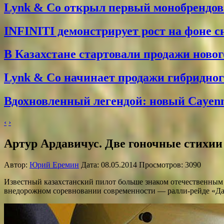
Lynk & Co открыл первый монобрендо
INFINITI демонстрирует рост на фоне 
В Казахстане стартовали продажи новог
Lynk & Co начинает продажи гибридного
Вдохновленный легендой: новый Cayenne
‹
›
Артур Ардавичус. Две гоночные стихии
Автор:
Юрий Еремин
Дата: 08.05.2014 Просмотров: 3090
Известный казахстанский пилот больше знаком отечественным 
внедорожном соревновании современности — ралли-рейде «Да