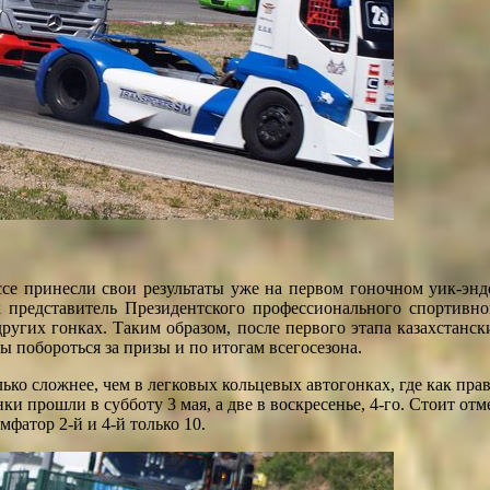
ссе принесли свои результаты уже на первом гоночном уик-энде
 представитель Президентского профессионального спортивног
ругих гонках. Таким образом, после первого этапа казахстанс
ы побороться за призы и по итогам всегосезона.
олько сложнее, чем в легковых кольцевых автогонках, где как пра
и прошли в субботу 3 мая, а две в воскресенье, 4-го. Стоит отме
мфатор 2-й и 4-й только 10.