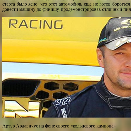
старта было ясно, что этот автомобиль еще не готов боротьс
довести машину до финишу, продемонстрировав отличный пилот
Артур Ардавичус на фоне своего «кольцевого камиона»