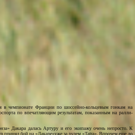
ия в чемпионате Франции по шоссейно-кольцевым гонкам на
оспорта по впечатляющим результатам, показанным на ралли-
за» Дакара далась Артуру и его экипажу очень непросто. К
р принял бой на «Дакаре»уже за рулем «Tatra». Впрочем еще до