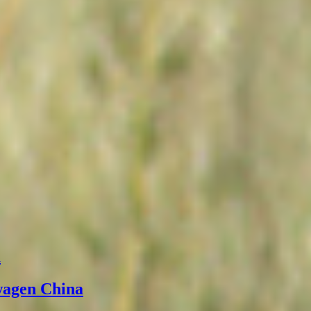
а
wagen China