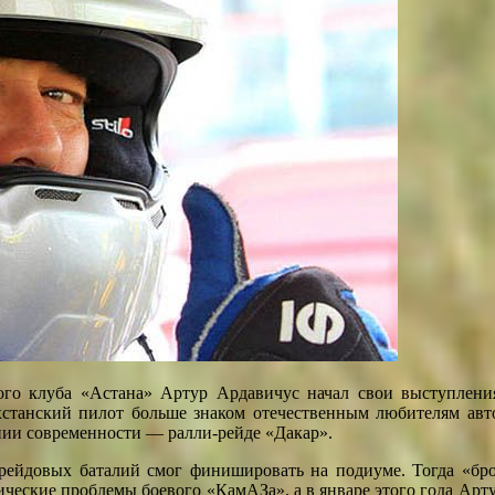
ного клуба «Астана» Артур Ардавичус начал свои выступлен
хстанский пилот больше знаком отечественным любителям авт
нии современности — ралли-рейде «Дакар».
рейдовых баталий смог финишировать на подиуме. Тогда «брон
ические проблемы боевого «КамАЗа», а в январе этого года Арту