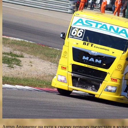
Артур Ардавичус на пути к своему первому пьедесталу в коль