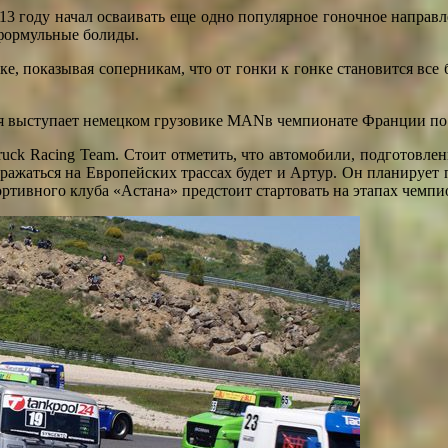
013 году начал осваивать еще одно популярное гоночное направ
 формульные болиды.
е, показывая соперникам, что от гонки к гонке становится все 
рая выступает немецком грузовике MANв чемпионате Франции по
Truck Racing Team. Стоит отметить, что автомобили, подготовле
 сражаться на Европейских трассах будет и Артур. Он планирует
ортивного клуба «Астана» предстоит стартовать на этапах чемп