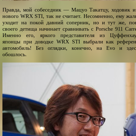
Правда, мой собеседник — Мацуо Такатцу, ходовик и
нового WRX STI, так не считает. Несомненно, ему жаль
уходит на покой давний соперник, но и тут же, по
своего детища начинает сравнивать с Porsche 911 Carre
Именно его, яркого представителя из Цуффенхау
японцы при доводке WRX STI выбрали как рефере
автомобиль! Без оглядки, конечно, на Evo и зде
обошлось.