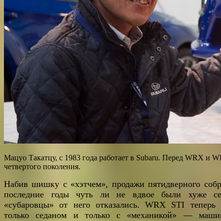
Мацуо Такатцу, с 1983 года работает в Subaru. Перед WRX и W
четвертого поколения.
Набив шишку с «хэтчем», продажи пятидверного собр
последние годы чуть ли не вдвое были хуже се
«субаровцы» от него отказались. WRX STI теперь 
только седаном и только с «механикой» — маш