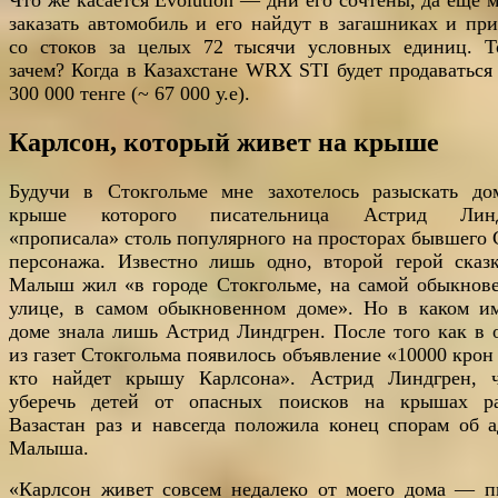
заказать автомобиль и его найдут в загашниках и при
со стоков за целых 72 тысячи условных единиц. Т
зачем? Когда в Казахстане WRX STI будет продаваться 
300 000 тенге (~ 67 000 у.е).
Карлсон, который живет на крыше
Будучи в Стокгольме мне захотелось разыскать до
крыше которого писательница Астрид Линд
«прописала» столь популярного на просторах бывшего
персонажа. Известно лишь одно, второй герой ска
Малыш жил «в городе Стокгольме, на самой обыкнов
улице, в самом обыкновенном доме». Но в каком и
доме знала лишь Астрид Линдгрен. После того как в 
из газет Стокгольма появилось объявление «10000 крон 
кто найдет крышу Карлсона». Астрид Линдгрен, 
уберечь детей от опасных поисков на крышах р
Вазастан раз и навсегда положила конец спорам об а
Малыша.
«Карлсон живет совсем недалеко от моего дома — п