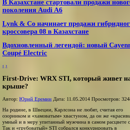
В Казахстане стартовали продажи новог
поколения Audi A6
Lynk & Co начинает продажи гибридног
кроссовера 08 в Казахстане
Вдохновленный легендой: новый Cayen
Coupé Electric
‹
›
First-Drive: WRX STI, который живет н
крыше?
Автор:
Юрий Еремин
Дата: 11.05.2014 Просмотров: 324
На родине, в Швеции, Карлсона не любят, считая его
озорником и «хамоватым» хвастуном, да он же «красив
умный и в меру упитанный мужчина в самом расцвете с
Так и «грубоватый» STI собрался конкурировать в