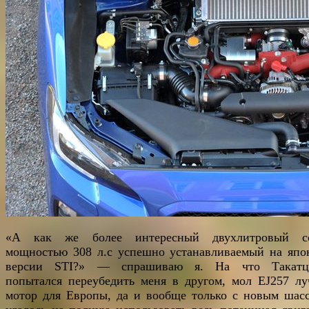
«А как же более интересный двухлитровый со
мощностью 308 л.с успешно устанавливаемый на япо
версии STI?» — спрашиваю я. На что Такатцу
попытался переубедить меня в другом, мол EJ257 л
мотор для Европы, да и вообще только с новым шас