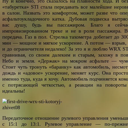
Ну и конечно, это сказалось на плавности хода. И без
«табуретка» STI стала передавать все малейшие неров
в салон. Назвать это комфортом, может разве что опе
асфальтоукладочного катка. Дубовая подвеска вытряс
вас душу, будь вы пассажиром. Благо я сейч
импровизированном треке и не в роли пассажира. В
передача. Газ в пол. Стрелка тахометра добегает до 30
мин — мощное и мягкое ускорение. А потом — взрыв, 
и до ограничителя недалеко! За это я и люблю WRX ST
сравнивая, со своим далеким и старым, захожу в пов
Небо и земля. «Держак» на мокром асфальте — чум
Стоит чуть тронуть «баранку» как автомобиль, несмот
дождь и «адовое» ускорение, меняет курс. Она просто
именно туда, куда я хочу. Автомобиль подчиняется ком
с потрясающей четкостью, а реакции на повороты
идеальны!
Передаточное отношение рулевого управления уменьш
с 15:1 до 13:1. Рулевое управление — по-прежн