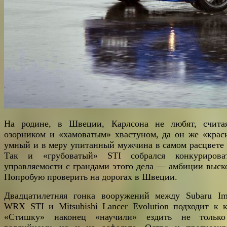
На родине, в Швеции, Карлсона не любят, счита
озорником и «хамоватым» хвастуном, да он же «крас
умный и в меру упитанный мужчина в самом расцвете 
Так и «грубоватый» STI собрался конкуриров
управляемости с грандами этого дела — амбиции выск
Попробую проверить на дорогах в Швеции.
Двадцатилетняя гонка вооружений между Subaru Im
WRX STI и Mitsubishi Lancer Evolution подходит к к
«Стишку» наконец «научили» ездить не тольк