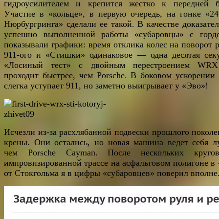
гидроусилителем и крепится жестко к передней б
Участие в «кольце», в первую очередь, на гонке «24
Нюрбургринга» сделали ее такой. В качестве доказател
успешно выполненной работы «субаровцы» с горд
показывали графики: время отклика колес на поворот р
911-ого и «Стишки» одинаковое — одна десятая сек
«Лосиный тест» с двойным перестроением WRX
проходит быстрее, чем Porsche. В боковом ускорении
слегка уступает 911, но заметно выигрывает у «Эво»!
Исчезли из-за расхлябанной подвески прошлого поколе
крены. Они остались, но новая машина ведет себя л
чем Porsche Cayman. После нескольких круго
импровизированной трассе на асфальтовом полигоне в 
от Стокгольма я в цифры «субаровцев» поверил вполне