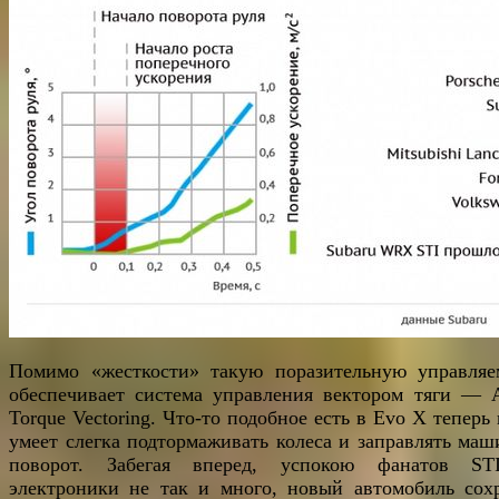
Помимо «жесткости» такую поразительную управляе
обеспечивает система управления вектором тяги — A
Torque Vectoring. Что-то подобное есть в Evo X теперь
умеет слегка подтормаживать колеса и заправлять маш
поворот. Забегая вперед, успокою фанатов S
электроники не так и много, новый автомобиль сох