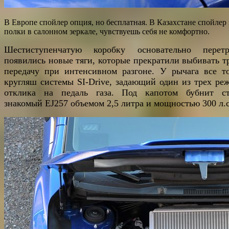
В Европе спойлер опция, но бесплатная. В Казахстане спойлер 
полки в салонном зеркале, чувствуешь себя не комфортно.
Шестиступенчатую коробку основательно перетр
появились новые тяги, которые прекратили выбивать т
передачу при интенсивном разгоне. У рычага все т
кругляш системы SI-Drive, задающий один из трех ре
отклика на педаль газа. Под капотом бубнит с
знакомый EJ257 объемом 2,5 литра и мощностью 300 л.с