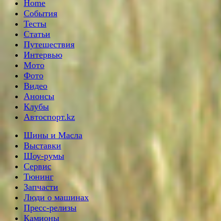
Home
События
Тесты
Статьи
Путешествия
Интервью
Мото
Фото
Видео
Анонсы
Клубы
Автоспорт.kz
Шины и Масла
Выставки
Шоу-румы
Сервис
Тюнинг
Запчасти
Люди о машинах
Пресс-релизы
Камионы