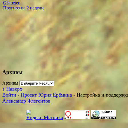
Gismeteo
Прогноз на 2 недели
Архивы
Архивы
↑
Наверх
Войти
-
Проект Юрия Ерёмина
- Настройка и поддержка
Александр Флегентов