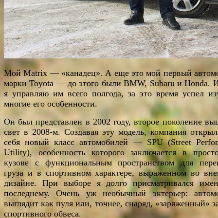
Мой Matrix — «канадец». А еще это мой первый автом
марки Toyota — до этого были BMW, Subaru и Honda. И
я управляю им всего полгода, за это время успел из
многие его особенности.
Он был представлен в 2002 году, второе поколение вы
свет в 2008-м. Создавая эту модель, компания открыл
себя новый класс автомобилей — SPU (Street Perfo
Utility), особенность которого заключается в прост
кузове с функциональным пространством для пере
груза и в спортивном характере, выраженном во вн
дизайне. При выборе я долго присматривался име
последнему. Очень уж необычный эктерьер: автом
выглядит как пуля или, точнее, снаряд, «заряженный» з
спортивного обвеса.