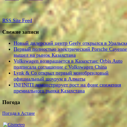
RSS
Site Feed
Свежие записи
Новый дилерский центр Geely открылся в Уральск
Первый полностью электрический Porsche Cayenne
вышел на рынок Казахстана
Volkswagen возвращается в Казахстан: Orbis Auto
подписала соглашение с Volkswagen China
Lynk & Co открыл первый монобрендовый
официальный шоурум в Алматы
INFINITI демонстрирует рост на фоне снижения
премиального рынка Казахстана
Погода
Погода в Астане