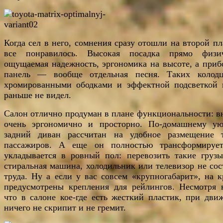
Когда сел в него, сомнения сразу отошли на второй п
все понравилось. Высокая посадка прямо физи
ощущаемая надежность, эргономика на высоте, а приб
панель — вообще отдельная песня. Таких колод
хромированными ободками и эффектной подсветкой 
раньше не видел.
Салон отлично продуман в плане функциональности: в
очень эргономично и просторно. По-домашнему у
задний диван рассчитан на удобное размещение 
пассажиров. А еще он полностью трансформируе
укладывается в ровный пол: перевозить такие грузы
стиральная машина, холодильник или телевизор не сос
труда. Ну а если у вас совсем «крупногабарит», на 
предусмотрены крепления для рейлингов. Несмотря 
что в салоне кое-где есть жесткий пластик, при дви
ничего не скрипит и не гремит.