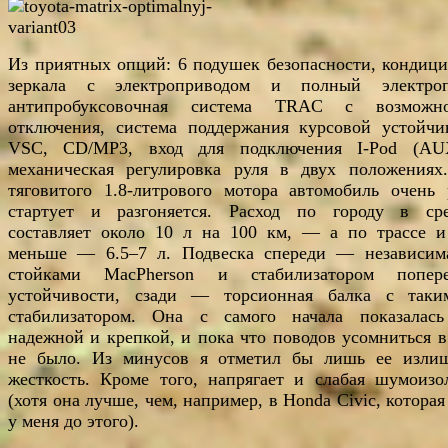
Из приятных опций: 6 подушек безопасности, кондици
зеркала с электроприводом и полный электроп
антипробуксовочная система TRAC с возможно
отключения, система поддержания курсовой устойчи
VSC, CD/МР3, вход для подключения I-Pod (А
механическая регулировка руля в двух положениях
тяговитого 1.8-литрового мотора автомобиль очень 
стартует и разгоняется. Расход по городу в ср
составляет около 10 л на 100 км, — а по трассе и
меньше — 6.5–7 л. Подвеска спереди — независим
стойками MacPherson и стабилизатором попер
устойчивости, сзади — торсионная балка с так
стабилизатором. Она с самого начала показалас
надежной и крепкой, и пока что поводов усомниться в
не было. Из минусов я отметил бы лишь ее изл
жесткость. Кроме того, напрягает и слабая шумоизо
(хотя она лучше, чем, например, в Honda Civic, котора
у меня до этого).