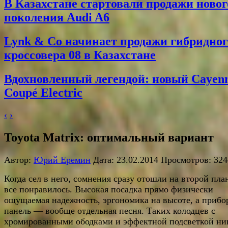
В Казахстане стартовали продажи новог
поколения Audi A6
Lynk & Co начинает продажи гибридног
кроссовера 08 в Казахстане
Вдохновленный легендой: новый Cayen
Coupé Electric
‹
›
Toyota Matrix: оптимальный вариант
Автор:
Юрий Еремин
Дата: 23.02.2014 Просмотров: 324
Когда сел в него, сомнения сразу отошли на второй пл
все понравилось. Высокая посадка прямо физически
ощущаемая надежность, эргономика на высоте, а прибо
панель — вообще отдельная песня. Таких колодцев с
хромированными ободками и эффектной подсветкой ни