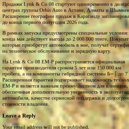
Продажи Lynk & Co 08 стартуют одновременно в дилер
центрах группы Orbis Auto в Астане, Алматы и Шымкен
Расширение географии продаж в Караганду запланиров
до конца первого полугодия 2026 года.
В рамках запуска предусмотрены специальные условия:
конца мая действует выгода до 2 000 000 тенге. Покупат
которые приобретут автомобиль в мае, получат сертифи
на техническое обслуживание и зарядную карту.
На Lynk & Co 08 EM-P распространяется официальная
гарантия производителя сроком 5 лет или 150 000 км
пробега, а на компоненты гибридной системы Б─⌠ до 7 
Расширенная гарантия подчеркивает надежность техно
EM-P и является важным преимуществом для клиентов,
обеспечивая дополнительную уверенность в эксплуата
автомобиля, качестве сервисной поддержки и долгосро
стоимости владения.
Leave a Reply
Your email address will not be published.