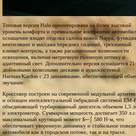
Топовая версия Halo ориентирована на более высокий
уровень комфорта и премиальное восприятие автомобил
оснащение входят отделка салона кожей Nappa, функци
вентиляции и массажа передних сидений, трехзонный
климат-контроль, а также расширенные возможности
освещения, включая матричную головную оптику и
адаптивный свет. Дополнительно версия оснащается 21
дюймовыми колесными дисками и аудиосистемой
Harman/Kardon с 23 динамиками, обеспечивающей объе
звучание.
Кроссовер построен на современной модульной архитек
и оснащен интеллектуальной гибридной системой EM-P
объединяющей турбированный двигатель объемом 1,5 л
и электромотор. Суммарная мощность достигает 350 л.с.
максимальный крутящий момент Б─⌠ 580 Н·м, что
обеспечивает уверенную динамику и стабильное повед
автомобиля как в городском потоке, так и на трассе.