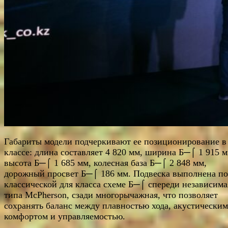
Габариты модели подчеркивают ее позиционирование в
классе: длина составляет 4 820 мм, ширина Б─⌠ 1 915 м
высота Б─⌠ 1 685 мм, колесная база Б─⌠ 2 848 мм,
дорожный просвет Б─⌠ 186 мм. Подвеска выполнена по
классической для класса схеме Б─⌠ спереди независима
типа McPherson, сзади многорычажная, что позволяет
сохранять баланс между плавностью хода, акустическим
комфортом и управляемостью.