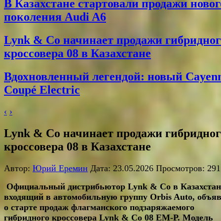
В Казахстане стартовали продажи новог
поколения Audi A6
Lynk & Co начинает продажи гибридног
кроссовера 08 в Казахстане
Вдохновленный легендой: новый Cayen
Coupé Electric
‹
›
Lynk & Co начинает продажи гибридног
кроссовера 08 в Казахстане
Автор:
Юрий Еремин
Дата: 23.05.2026 Просмотров: 291
Официальный дистрибьютор Lynk & Co в Казахстан
входящий в автомобильную группу Orbis Auto, объя
о старте продаж флагманского подзаряжаемого
гибридного кроссовера Lynk & Co 08 EM-P. Модель