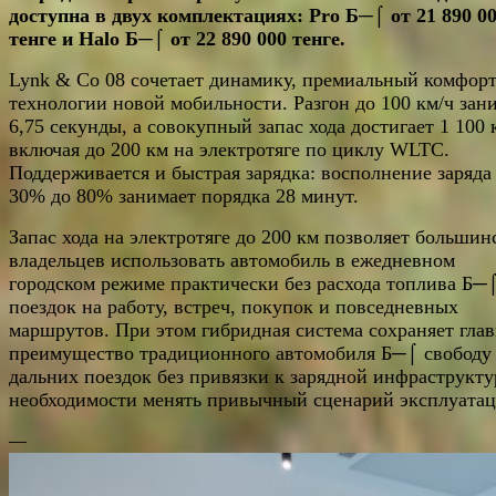
доступна в двух комплектациях: Pro Б─⌠ от 21 890 0
тенге и Halo Б─⌠ от 22 890 000 тенге.
Lynk & Co 08 сочетает динамику, премиальный комфорт
технологии новой мобильности. Разгон до 100 км/ч зан
6,75 секунды, а совокупный запас хода достигает 1 100 
включая до 200 км на электротяге по циклу WLTC.
Поддерживается и быстрая зарядка: восполнение заряда
30% до 80% занимает порядка 28 минут.
Запас хода на электротяге до 200 км позволяет большин
владельцев использовать автомобиль в ежедневном
городском режиме практически без расхода топлива Б─
поездок на работу, встреч, покупок и повседневных
маршрутов. При этом гибридная система сохраняет гла
преимущество традиционного автомобиля Б─⌠ свободу
дальних поездок без привязки к зарядной инфраструкту
необходимости менять привычный сценарий эксплуатац
—