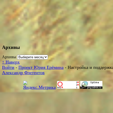
Архивы
Архивы
↑
Наверх
Войти
-
Проект Юрия Ерёмина
- Настройка и поддержка
Александр Флегентов