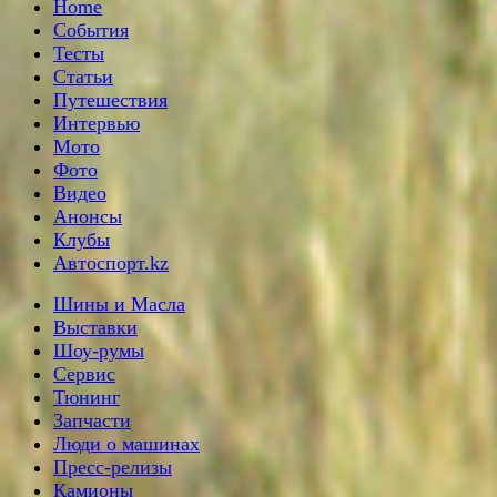
Home
События
Тесты
Статьи
Путешествия
Интервью
Мото
Фото
Видео
Анонсы
Клубы
Автоспорт.kz
Шины и Масла
Выставки
Шоу-румы
Сервис
Тюнинг
Запчасти
Люди о машинах
Пресс-релизы
Камионы