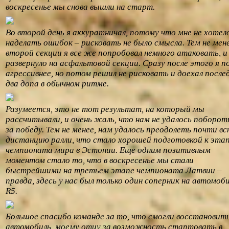
воскресенье мы снова вышли на старт.
Во второй день я аккуратничал, потому что мне не хотел
наделать ошибок – рисковать не было смысла. Тем не мене
второй секции я все же попробовал немного атаковать, и
развернуло на асфальтовой секции. Сразу после этого я п
агрессивнее, но потом решил не рисковать и доехал после
два допа в обычном ритме.
Разумеется, это не тот результат, на который мы
рассчитывали, и очень жаль, что нам не удалось поборот
за победу. Тем не менее, нам удалось преодолеть почти в
дистанцию ралли, что стало хорошей подготовкой к эта
чемпионата мира в Эстонии. Еще одним позитивным
моментом стало то, что в воскресенье мы стали
быстрейшими на третьем этапе чемпионата Латвии –
правда, здесь у нас был только один соперник на автомоб
R5.
Большое спасибо команде за то, что смогли восстановит
автомобиль, моему отцу за возможность стартовать в