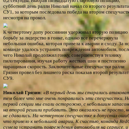
0,2 секунды. Выбрав пятнадцатую стартовую позицию,
субботний день ралли Николай начал со второго результата
СУ1, за которым последовала победа на втором спецучастк
несмотря на прокол.
К четвертому допу россиянин удерживал вторую позицию 
борьбу за лидерство в гонке, однако все перечеркнула
небольшая ошибка, которая привела к аварии и сходу. За н
команде удалось устранить повреждения автомобиля, посл
чего Николай продолжил гонку, совершенствуя технику
пилотирования, изучая работу жестких шин и постепенно
наращивая скорость. Заключительные спецучастки ралли
Грязин провел без лишнего риска показав второй результат
СУ9.
Николай Грязин
:
«В первый день мы старались атаковат
тем более что мне очень понравились эти спецучастки. Н
первой секции мы ехали осторожно, с небольшим запасом
на второй решили прибавить. Это оказалось не просто, 
не сдавались. На четвертом спецучастке я допустил ошиб
что привело к небольшой аварии. К счастью, команда Red
сумела устранить повреждения автомобиля на сервисе, и 