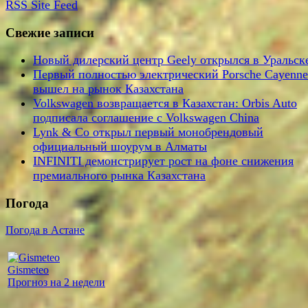
RSS
Site Feed
Свежие записи
Новый дилерский центр Geely открылся в Уральск
Первый полностью электрический Porsche Cayenne
вышел на рынок Казахстана
Volkswagen возвращается в Казахстан: Orbis Auto
подписала соглашение с Volkswagen China
Lynk & Co открыл первый монобрендовый
официальный шоурум в Алматы
INFINITI демонстрирует рост на фоне снижения
премиального рынка Казахстана
Погода
Погода в Астане
Gismeteo
Прогноз на 2 недели