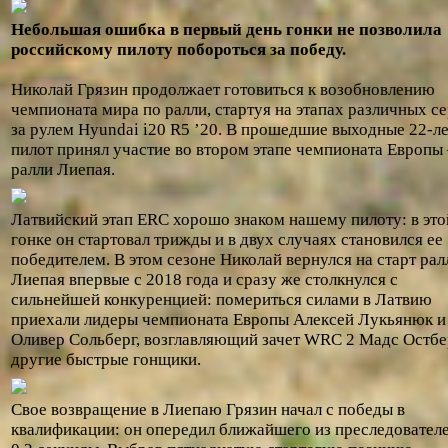
Небольшая ошибка в первый день гонки не позволила
российскому пилоту побороться за победу.
Николай Грязин продолжает готовиться к возобновлению
чемпионата мира по ралли, стартуя на этапах различных с
за рулем Hyundai i20 R5 ’20. В прошедшие выходные 22-л
пилот принял участие во втором этапе чемпионата Европы
ралли Лиепая.
Латвийский этап ERC хорошо знаком нашему пилоту: в это
гонке он стартовал трижды и в двух случаях становился ее
победителем. В этом сезоне Николай вернулся на старт рал
Лиепая впервые с 2018 года и сразу же столкнулся с
сильнейшей конкуренцией: помериться силами в Латвию
приехали лидеры чемпионата Европы Алексей Лукьянюк и
Оливер Сольберг, возглавляющий зачет WRC 2 Мадс Остбе
другие быстрые гонщики.
Свое возвращение в Лиепаю Грязин начал с победы в
квалификации: он опередил ближайшего из преследователе