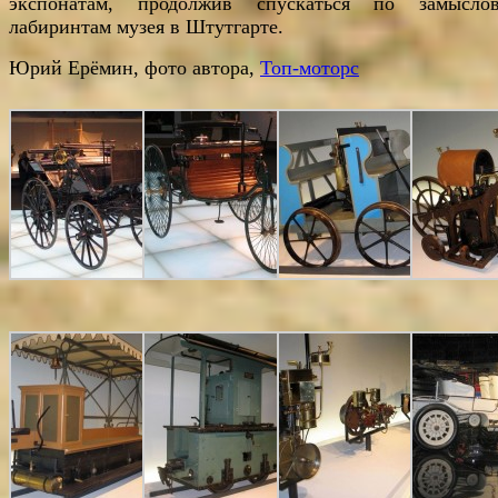
экспонатам, продолжив спускаться по замысло
лабиринтам музея в Штутгарте.
Юрий Ерёмин, фото автора,
Топ-моторс