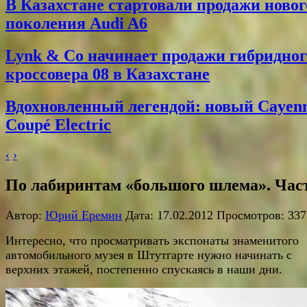
В Казахстане стартовали продажи новог
поколения Audi A6
Lynk & Co начинает продажи гибридног
кроссовера 08 в Казахстане
Вдохновленный легендой: новый Cayen
Coupé Electric
‹
›
По лабиринтам «большого шлема». Час
Автор:
Юрий Еремин
Дата: 17.02.2012 Просмотров: 337
Интересно, что просматривать экспонаты знаменитого
автомобильного музея в Штутгарте нужно начинать с
верхних этажей, постепенно спускаясь в наши дни.