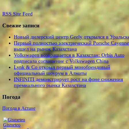
RSS
Site Feed
Свежие записи
Новый дилерский центр Geely открылся в Уральск
Первый полностью электрический Porsche Cayenne
вышел на рынок Казахстана
Volkswagen возвращается в Казахстан: Orbis Auto
подписала соглашение с Volkswagen China
Lynk & Co открыл первый монобрендовый
официальный шоурум в Алматы
INFINITI демонстрирует рост на фоне снижения
премиального рынка Казахстана
Погода
Погода в Астане
Gismeteo