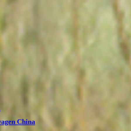
а
wagen China