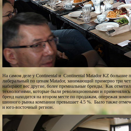
На самом деле у Continental и Continental Matador KZ большие 
либеральный по ценам Matador, занимающий примерно три четве
набирают вес другие, более премиальные бренды. Как отмети
технологиями, которые были революционными и применялись на 
бренд находится на втором месте по продажам, опережая зимний 
шинного рынка компании превышает 4.5 %. Было также отмече
и юго-восточный регион.