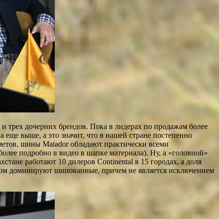
ак и трех дочерних брендов. Пока в лидерах по продажам более
 еще выше, а это значит, что в нашей стране постепенно
метов, шины Matador обладают практически всеми
олее подробно в видео в шапке материала). Ну, а «головной»
стане работают 10 дилеров Continental в 15 городах, а доля
есом доминируют шипованные, причем не является исключением