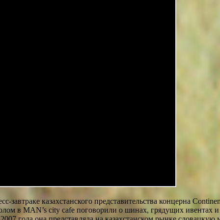
сс-завтраке казахстанского представительства концерна Continen
ом в MAN’s city cafe поговорили о шинах, грядущих ивентах и 
 2007 года она представляла на казахстанском рынке словацкую ма