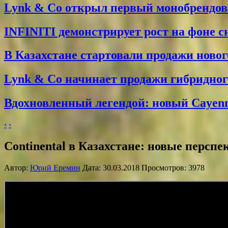
Lynk & Co открыл первый монобрендо
INFINITI демонстрирует рост на фоне 
В Казахстане стартовали продажи новог
Lynk & Co начинает продажи гибридного
Вдохновленный легендой: новый Cayenne
‹
›
Continental в Казахстане: новые персп
Автор:
Юрий Еремин
Дата: 30.03.2018 Просмотров: 3978