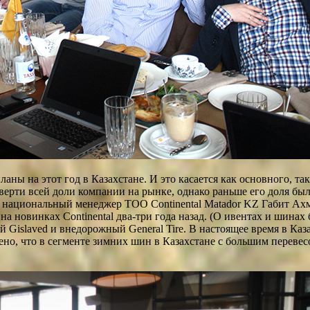
планы на этот год в Казахстане. И это касается как основного, т
рти всей доли компании на рынке, однако раньше его доля была
л национальный менеджер ТОО Continental Matador KZ Габит Ах
новинках Continental два-три года назад. (О ивентах и шинах б
Gislaved и внедорожный General Tire. В настоящее время в Казах
но, что в сегменте зимних шин в Казахстане с большим перев