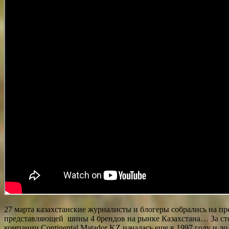
27 марта казахстанские журналисты и блогеры собрались на пре
представляющей шины 4 брендов на рынке Казахстана… За стол
компании Continental Matador KZ началась еще в 1997 году и до