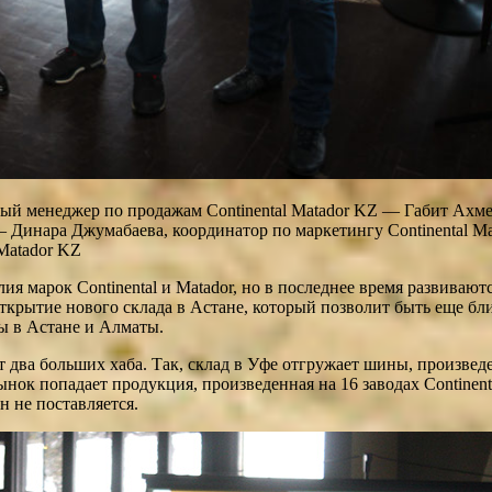
ый менеджер по продажам Continental Matador KZ — Габит Ахме
 Динара Джумабаева, координатор по маркетингу Continental M
Matador KZ
лия марок Continental и Matador, но в последнее время развива
крытие нового склада в Астане, который позволит быть еще бли
ы в Астане и Алматы.
т два больших хаба. Так, склад в Уфе отгружает шины, произвед
нок попадает продукция, произведенная на 16 заводах Continental
 не поставляется.