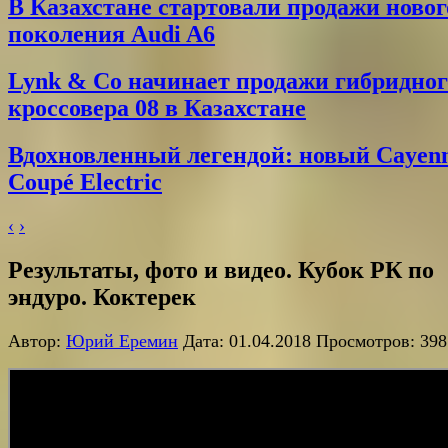
В Казахстане стартовали продажи новог
поколения Audi A6
Lynk & Co начинает продажи гибридног
кроссовера 08 в Казахстане
Вдохновленный легендой: новый Cayen
Coupé Electric
‹
›
Результаты, фото и видео. Кубок РК по
эндуро. Коктерек
Автор:
Юрий Еремин
Дата: 01.04.2018 Просмотров: 398