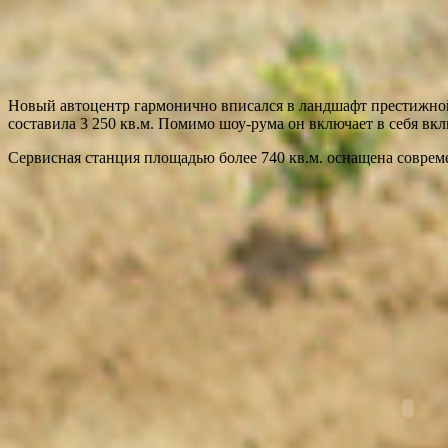
Новый автоцентр гармонично вписался в ландшафт престижной
составила 3 250 кв.м. Помимо шоу-рума он включает в себя вкл
Сервисная станция площадью более 740 кв.м. оснащена соврем