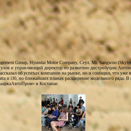
ement Group, Hyundai Motor Company, Сеул, Mr. Sangwoo (Skyler
лов и управляющий директор по развитию дистрибуции Антон 
ссказал об успехах компании на рынке, но и сообщил, что уже в
ntra и i30, но ближайших планах расширение модельного ряда. В
рыаркаАвтоПром» в Костанае.