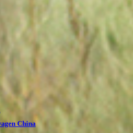
а
wagen China