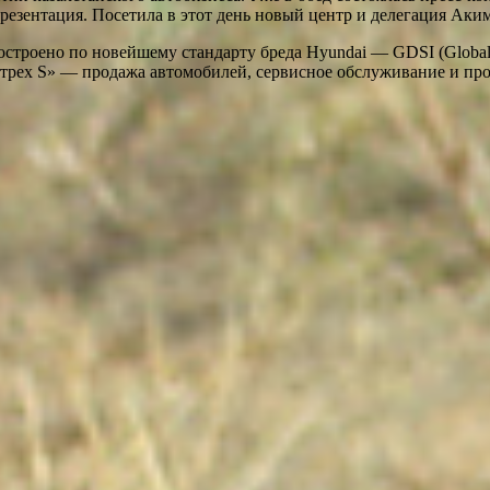
презентация. Посетила в этот день новый центр и делегация Аки
троено по новейшему стандарту бреда Hyundai — GDSI (Global De
«трех S» — продажа автомобилей, сервисное обслуживание и пр