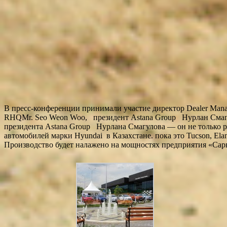
В пресс-конференции принимали участие директор Dealer Manag
RHQMr. Seo Weon Woo, президент Astana Group Нурлан Смагу
президента Astana Group Нурлана Смагулова — он не только ра
автомобилей марки Hyundai в Казахстане. пока это Tucson, Ela
Производство будет налажено на мощностях предприятия «Са