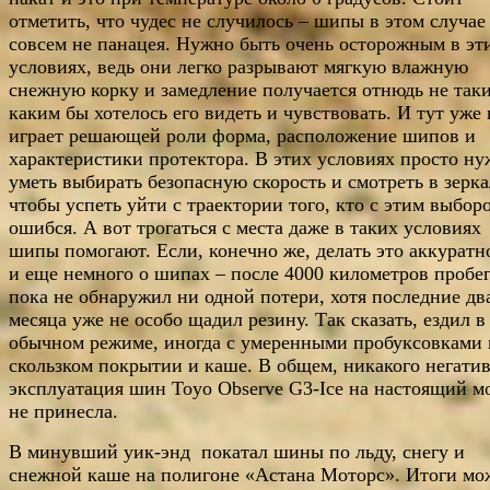
отметить, что чудес не случилось – шипы в этом случае
совсем не панацея. Нужно быть очень осторожным в эт
условиях, ведь они легко разрывают мягкую влажную
снежную корку и замедление получается отнюдь не так
каким бы хотелось его видеть и чувствовать. И тут уже 
играет решающей роли форма, расположение шипов и
характеристики протектора. В этих условиях просто н
уметь выбирать безопасную скорость и смотреть в зерка
чтобы успеть уйти с траектории того, кто с этим выбор
ошибся. А вот трогаться с места даже в таких условиях
шипы помогают. Если, конечно же, делать это аккуратн
и еще немного о шипах – после 4000 километров пробег
пока не обнаружил ни одной потери, хотя последние дв
месяца уже не особо щадил резину. Так сказать, ездил в
обычном режиме, иногда с умеренными пробуксовками 
скользком покрытии и каше. В общем, никакого негати
эксплуатация шин Toyo Observe G3-Ice на настоящий м
не принесла.
В минувший уик-энд покатал шины по льду, снегу и
снежной каше на полигоне «Астана Моторс». Итоги мо