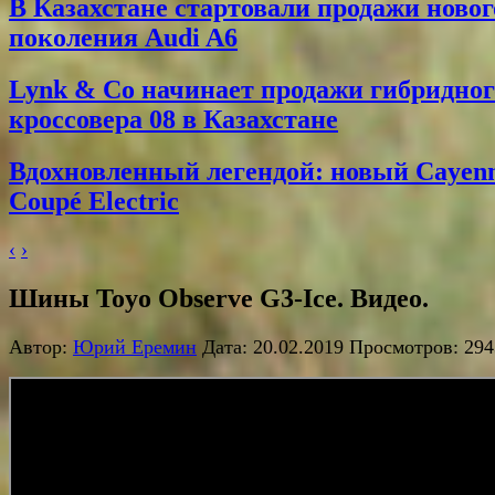
В Казахстане стартовали продажи новог
поколения Audi A6
Lynk & Co начинает продажи гибридног
кроссовера 08 в Казахстане
Вдохновленный легендой: новый Cayen
Coupé Electric
‹
›
Шины Toyo Observe G3-Ice. Видео.
Автор:
Юрий Еремин
Дата: 20.02.2019 Просмотров: 294