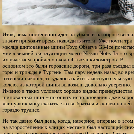
Итак, зима постепенно идет на убыль и на пороге весна,
значит приходит время подводить итоги. Уже почти три
месяца шипованные шины Toyo Observe G3-Ice помога
мне в зимней эксплуатации моего Nissan Note. За это вр
их участием пройдено около 4 тысяч километров. В
основном это были городские дороги, три раза съездил 
горы и трижды в Тургень. Там пару недель назад во вре
оттепели наконец-то удалось найти классную сельскую
колею, из которой шины вывозили довольно уверенно.
Именно в таких условиях хорошо видны преимущества
шипованных шин – по опыту использования даже хоро
«липучки» могу сказать, что выбраться из колеи на ней
гораздо труднее.
Не так давно был день, когда, наверное, впервые в этом
на второстепенных улицах местами был настоящий сн
накат и это при температуре около 0 градусов. Стоит