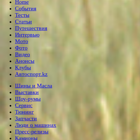
Home
События
Тесты
Статьи
Путешествия
Интервью
Мото
Фото
Видео
Анонсы
Клубы
Автоспорт.kz
Шины и Масла
Выставки
Шоу-румы
Сервис
Тюнинг
Запчасти
Люди о машинах
Пресс-релизы
Камионы