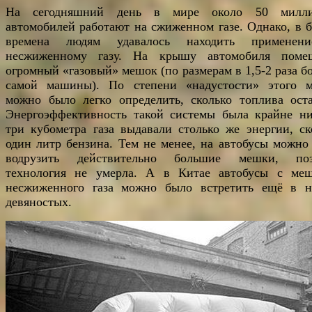
На сегодняшний день в мире около 50 милли
автомобилей работают на сжиженном газе. Однако, в 
времена людям удавалось находить применен
несжиженному газу. На крышу автомобиля поме
огромный «газовый» мешок (по размерам в 1,5-2 раза б
самой машины). По степени «надустости» этого 
можно было легко определить, сколько топлива оста
Энергоэффективность такой системы была крайне ни
три кубометра газа выдавали столько же энергии, ск
один литр бензина. Тем не менее, на автобусы можно
водрузить действительно большие мешки, поэ
технология не умерла. А в Китае автобусы с ме
несжиженного газа можно было встретить ещё в н
девяностых.