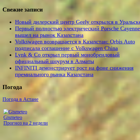
Свежие записи
Новый дилерский центр Geely открылся в Уральск
Первый полностью электрический Porsche Cayenne
вышел на рынок Казахстана
Volkswagen возвращается в Казахстан: Orbis Auto
подписала соглашение с Volkswagen China
Lynk & Co открыл первый монобрендовый
официальный шоурум в Алматы
INFINITI демонстрирует рост на фоне снижения
премиального рынка Казахстана
Погода
Погода в Астане
Gismeteo
Прогноз на 2 недели