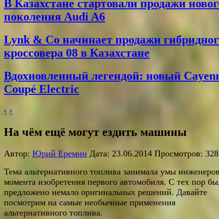
В Казахстане стартовали продажи новог
поколения Audi A6
Lynk & Co начинает продажи гибридног
кроссовера 08 в Казахстане
Вдохновленный легендой: новый Cayen
Coupé Electric
‹
›
На чём ещё могут ездить машины
Автор:
Юрий Еремин
Дата: 23.06.2014 Просмотров: 328
Тема альтернативного топлива занимала умы инженеров
момента изобретения первого автомобиля. С тех пор бы
предложено немало оригинальных решений. Давайте
посмотрим на самые необычные применения
альтернативного топлива.