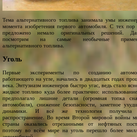
Тема альтернативного топлива занимала умы инжене
момента изобретения первого автомобиля. С тех пор
предложено немало оригинальных решений. Да
посмотрим на самые необычные примен
альтернативного топлива.
Уголь
Первые эксперименты по созданию автомоб
работающего на угле, начались в двадцатых годах про
века. Энтузиазм инженеров быстро угас, ведь стало ясн
жидкое топливо куда более практично: использование
предполагало лишние детали (огромная топка сн
автомобиля), снижение безопасности, заметное ухуд
динамики. И всё же технология получила 
распространение. Во время Второй мировой войны м
страны оказались отрезанными от нефтяных пост
поэтому во всём мире на уголь перешло более мил
автомобилей.