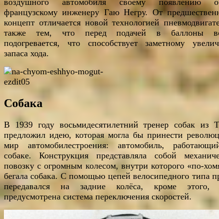
воздушного автомобиля своему появлению об
французскому инженеру Гаю Негру. От предшествен
концепт отличается новой технологией пневмодвигате
также тем, что перед подачей в баллоны во
подогревается, что способствует заметному увели
запаса хода.
Собака
В 1939 году восьмидесятилетний тренер собак из Т
предложил идею, которая могла бы принести револю
мир автомобилестроения: автомобиль, работающ
собаке. Конструкция представляла собой механич
повозку с огромным колесом, внутри которого «по-хом
бегала собака. С помощью цепей велосипедного типа п
передавался на задние колёса, кроме этого,
предусмотрена система переключения скоростей.