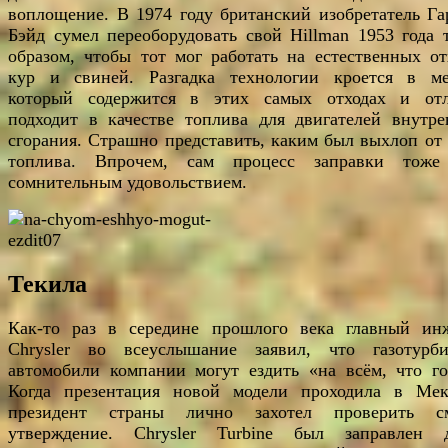
воплощение. В 1974 году британский изобретатель Га
Бэйд сумел переоборудовать свой Hillman 1953 года 
образом, чтобы тот мог работать на естественных от
кур и свиней. Разгадка технологии кроется в ме
который содержится в этих самых отходах и от
подходит в качестве топлива для двигателей внутре
сгорания. Страшно представить, каким был выхлоп от 
топлива. Впрочем, сам процесс заправки тож
сомнительным удовольствием.
Текила
Как-то раз в середине прошлого века главный ин
Chrysler во всеуслышание заявил, что газотурб
автомобили компании могут ездить «на всём, что го
Когда презентация новой модели проходила в Мек
президент страны лично захотел проверить с
утверждение. Chrysler Turbine был заправлен 