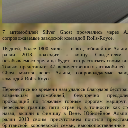
7 автомобилей Silver Ghost промчались через А
сопровождаемые заводской командой Rolls-Royce.
16 дней, более 1800 миль — и вот, юбилейное Альпи
ралли 2013 подходит к концу. Свидетелям э
незабываемого зрелища будет, что рассказать своим вн
Только представьте: 47 величественных автомобилей S
Ghost мчатся через Альпы, сопровождаемые заво
командой Rolls-Royce.
Перенестись во времени нам удалось благодаря бесстр
владельцам автомобилей, безупречно преодол
проходящий по тяжелым горным дорогам маршрут
пересекли границы пяти стран и, в точности как ст
назад, вышли к финишу в Вене. Юбилейное Альпи
ралли 2013 своим присутствием почтили представ
британской королевской семьи, высокопоставленные 