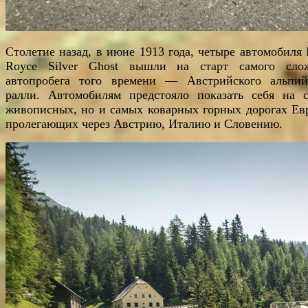
Столетие назад, в июне 1913 года, четыре автомобиля R
Royce Silver Ghost вышли на старт самого сло
автопробега того времени — Австрийского альпий
ралли. Автомобилям предстояло показать себя на 
живописных, но и самых коварных горных дорогах Ев
пролегающих через Австрию, Италию и Словению.