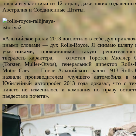
послы и участники из 12 стран, даже таких отдаленных
Австралия и Соединенные Штаты.
«Альпийское ралли 2013 воплотило в себе дух приключ
иными словами — дух Rolls-Royce. Я снимаю шляпу 
участниками, проявившими такую решительнос
твердость характера, — отметил Торстен Мюллер 
(Torsten Muller-Otvos), генеральный директор Rolls-
Motor Cars. — После Альпийского ралли 1913 Rolls-
назвали производителем «лучшего автомобиля в м
Юбилейный автопробег 2013 года доказал, что с те
ничего не изменилось и компания по праву остает
пьедестале почета».