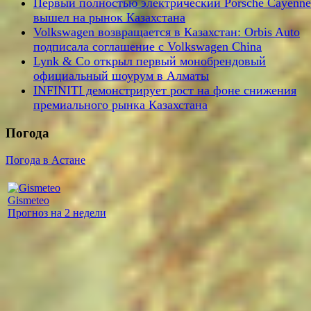
Первый полностью электрический Porsche Cayenne
вышел на рынок Казахстана
Volkswagen возвращается в Казахстан: Orbis Auto
подписала соглашение с Volkswagen China
Lynk & Co открыл первый монобрендовый
официальный шоурум в Алматы
INFINITI демонстрирует рост на фоне снижения
премиального рынка Казахстана
Погода
Погода в Астане
Gismeteo
Прогноз на 2 недели