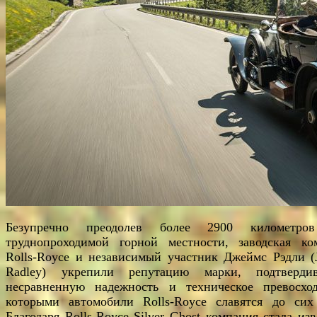
Безупречно преодолев более 2900 километро
труднопроходимой горной местности, заводская ко
Rolls-Royce и независимый участник Джеймс Рэдли (
Radley) укрепили репутацию марки, подтверд
несравненную надежность и техническое превосход
которыми автомобили Rolls-Royce славятся до сих
Благодаря Rolls-Royce Silver Ghost компания стала изв