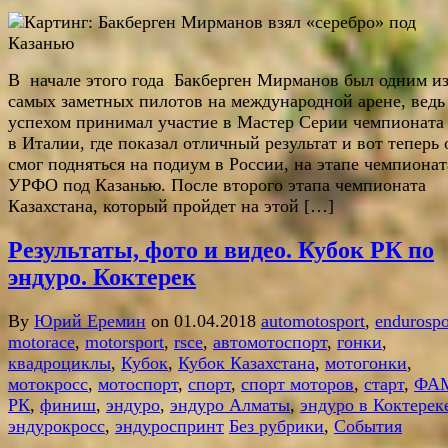
В начале этого года Бакберген Мирманов был одним и
самых заметных пилотов на международной арене, ведь
успехом принимал участие в Мастер Серии чемпионат
в Италии, где показал отличный результат и вот теперь 
смог подняться на подиум в России, на этапе чемпионат
УРФО под Казанью. После второго этапа чемпионата
Казахстана, который пройдет на этой […]
Результаты, фото и видео. Кубок РК по
эндуро. Коктерек
By
Юрий Еремин
on 01.04.2018
automotosport
,
endurospo
motorace
,
motorsport
,
rsce
,
автомотоспорт
,
гонки
,
квадроциклы
,
Кубок
,
Кубок Казахстана
,
мотогонки
,
мотокросс
,
мотоспорт
,
спорт
,
спорт моторов
,
старт
,
ФА
РК
,
финиш
,
эндуро
,
эндуро Алматы
,
эндуро в Коктерек
эндурокросс
,
эндуроспринт
Без рубрики
,
События