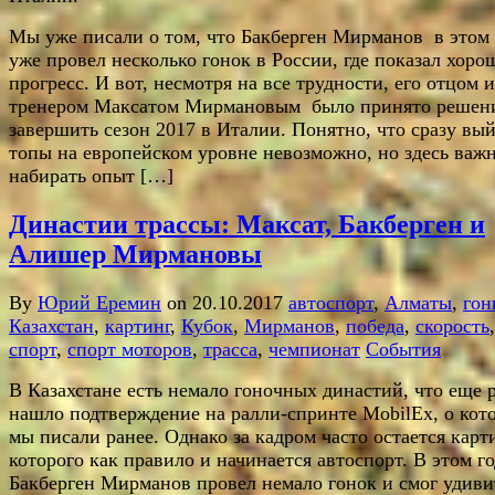
Мы уже писали о том, что Бакберген Мирманов в этом 
уже провел несколько гонок в России, где показал хор
прогресс. И вот, несмотря на все трудности, его отцом и
тренером Максатом Мирмановым было принято решен
завершить сезон 2017 в Италии. Понятно, что сразу вый
топы на европейском уровне невозможно, но здесь важ
набирать опыт […]
Династии трассы: Максат, Бакберген и
Алишер Мирмановы
By
Юрий Еремин
on 20.10.2017
автоспорт
,
Алматы
,
гон
Казахстан
,
картинг
,
Кубок
,
Мирманов
,
победа
,
скорость
,
спорт
,
спорт моторов
,
трасса
,
чемпионат
События
В Казахстане есть немало гоночных династий, что еще 
нашло подтверждение на ралли-спринте MobilEx, о кот
мы писали ранее. Однако за кадром часто остается карти
которого как правило и начинается автоспорт. В этом г
Бакберген Мирманов провел немало гонок и смог удиви