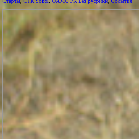
Старты
,
СТК Sokol
,
ФАМС РК
Без рубрики
,
События