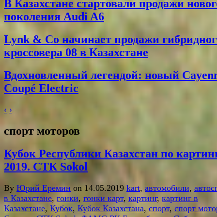
В Казахстане стартовали продажи новог
поколения Audi A6
Lynk & Co начинает продажи гибридног
кроссовера 08 в Казахстане
Вдохновленный легендой: новый Cayen
Coupé Electric
‹
›
спорт моторов
Кубок Республики Казахстан по картин
2019. СТК Sokol
By
Юрий Еремин
on 14.05.2019
kart
,
автомобили
,
автос
в Казахстане
,
гонки
,
гонки карт
,
картинг
,
картинг в
Казахстане
,
Кубок
,
Кубок Казахстана
,
спорт
,
спорт мото