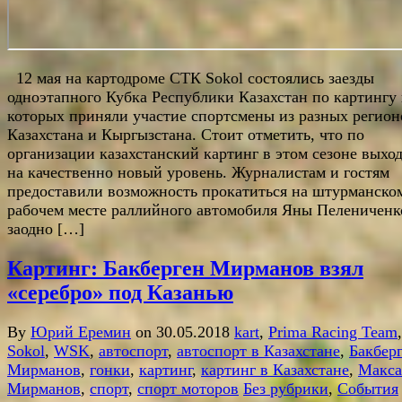
12 мая на картодроме СТК Sokol состоялись заезды
одноэтапного Кубка Республики Казахстан по картингу 
которых приняли участие спортсмены из разных регион
Казахстана и Кыргызстана. Стоит отметить, что по
организации казахстанский картинг в этом сезоне выхо
на качественно новый уровень. Журналистам и гостям
предоставили возможность прокатиться на штурманско
рабочем месте раллийного автомобиля Яны Пелениченко
заодно […]
Картинг: Бакберген Мирманов взял
«серебро» под Казанью
By
Юрий Еремин
on 30.05.2018
kart
,
Prima Racing Team
,
Sokol
,
WSK
,
автоспорт
,
автоспорт в Казахстане
,
Бакбер
Мирманов
,
гонки
,
картинг
,
картинг в Казахстане
,
Макса
Мирманов
,
спорт
,
спорт моторов
Без рубрики
,
События