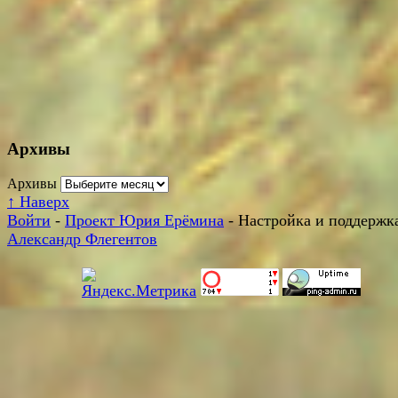
Архивы
Архивы
↑
Наверх
Войти
-
Проект Юрия Ерёмина
- Настройка и поддержка
Александр Флегентов