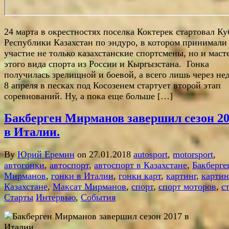
24 марта в окрестностях поселка Коктерек стартовал Ку
Республики Казахстан по эндуро, в котором принимали
участие не только казахстанские спортсмены, но и маст
этого вида спорта из России и Кыргызстана. Гонка
получилась зрелищной и боевой, а всего лишь через не
8 апреля в песках под Косозенем стартует второй этап
соревнований. Ну, а пока еще больше […]
Бакберген Мирманов завершил сезон 2
в Италии.
By
Юрий Еремин
on 27.01.2018
autosport
,
motorsport
,
автогонки
,
автоспорт
,
автоспорт в Казахстане
,
Бакберге
Мирманов
,
гонки в Италии
,
гонки карт
,
картинг
,
картин
Казахстане
,
Максат Мирманов
,
спорт
,
спорт моторов
,
с
Старты
Интервью
,
События