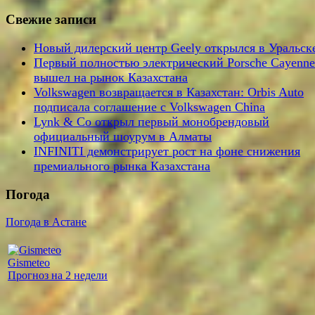
Свежие записи
Новый дилерский центр Geely открылся в Уральск
Первый полностью электрический Porsche Cayenne
вышел на рынок Казахстана
Volkswagen возвращается в Казахстан: Orbis Auto
подписала соглашение с Volkswagen China
Lynk & Co открыл первый монобрендовый
официальный шоурум в Алматы
INFINITI демонстрирует рост на фоне снижения
премиального рынка Казахстана
Погода
Погода в Астане
Gismeteo
Прогноз на 2 недели