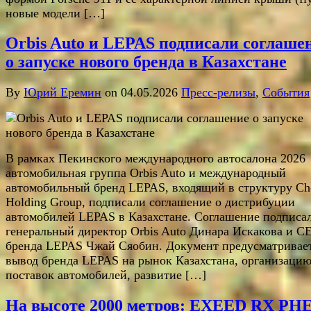
новые модели […]
Orbis Auto и LEPAS подписали соглаше
о запуске нового бренда в Казахстане
By
Юрий Еремин
on 04.05.2026
Пресс-релизы
,
События
В рамках Пекинского международного автосалона 2026
автомобильная группа Orbis Auto и международный
автомобильный бренд LEPAS, входящий в структуру Ch
Holding Group, подписали соглашение о дистрибуции
автомобилей LEPAS в Казахстане. Соглашение подписа
генеральный директор Orbis Auto Динара Искакова и C
бренда LEPAS Чжай Сяобин. Документ предусматривае
вывод бренда LEPAS на рынок Казахстана, организаци
поставок автомобилей, развитие […]
На высоте 2000 метров: EXEED RX PH