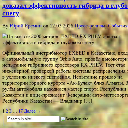
доказал эффективность гибрида в глуб
снегу
By
Юрий Еремин
on 12.03.2026
Пресс-релизы
,
События
Официальный дистрибьютор EXEED в Казахстане, вхо
в автомобильную группу Orbis Auto, провёл высокогорн
испытание гибридного кроссовера RX PHEV. Тест стал
инженерной проверкой работы системы распределения 
в условиях низкого сцепления. Испытание прошло на
территории горного курорта «Ак-Булак» близ Алматы. 
рулём автомобиля находился мастер спорта Республики
Казахстан и вице-президент Федерации авто-мотоспорт
Республики Казахстан — Владимир […]
1
2
3
…
17
Далее →