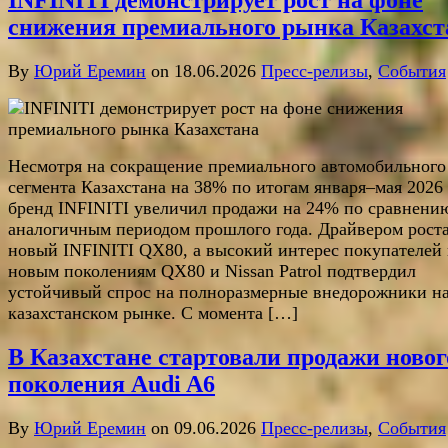
INFINITI демонстрирует рост на фоне
снижения премиального рынка Казахст
By
Юрий Еремин
on 18.06.2026
Пресс-релизы
,
События
Несмотря на сокращение премиального автомобильного
сегмента Казахстана на 38% по итогам января–мая 2026 
бренд INFINITI увеличил продажи на 24% по сравнени
аналогичным периодом прошлого года. Драйвером роста
новый INFINITI QX80, а высокий интерес покупателей 
новым поколениям QX80 и Nissan Patrol подтвердил
устойчивый спрос на полноразмерные внедорожники н
казахстанском рынке. С момента […]
В Казахстане стартовали продажи новог
поколения Audi A6
By
Юрий Еремин
on 09.06.2026
Пресс-релизы
,
События