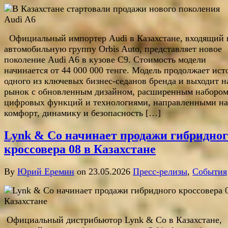
Официальный импортер Audi в Казахстане, входящий 
автомобильную группу Orbis Auto, представляет новое
поколение Audi A6 в кузове С9. Стоимость модели
начинается от 44 000 000 тенге. Модель продолжает ис
одного из ключевых бизнес-седанов бренда и выходит н
рынок с обновленным дизайном, расширенным наборо
цифровых функций и технологиями, направленными на
комфорт, динамику и безопасность […]
Lynk & Co начинает продажи гибридног
кроссовера 08 в Казахстане
By
Юрий Еремин
on 23.05.2026
Пресс-релизы
,
События
Официальный дистрибьютор Lynk & Co в Казахстане,