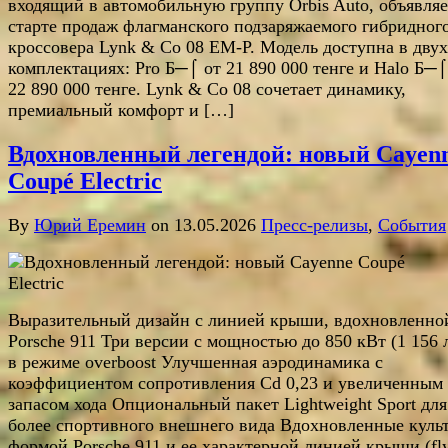
входящий в автомобильную группу Orbis Auto, объявляе
старте продаж флагманского подзаряжаемого гибридног
кроссовера Lynk & Co 08 EM-P. Модель доступна в двух
комплектациях: Pro Б─⌠ от 21 890 000 тенге и Halo Б─⌠
22 890 000 тенге. Lynk & Co 08 сочетает динамику,
премиальный комфорт и […]
Вдохновленный легендой: новый Cayen
Coupé Electric
By
Юрий Еремин
on 13.05.2026
Пресс-релизы
,
События
Выразительный дизайн с линией крыши, вдохновленно
Porsche 911 Три версии с мощностью до 850 кВт (1 156 л
в режиме overboost Улучшенная аэродинамика с
коэффициентом сопротивления Cd 0,23 и увеличенным
запасом хода Опциональный пакет Lightweight Sport дл
более спортивного внешнего вида Вдохновленные куль
формой Porsche 911 и ее характерной линией крыши (fly