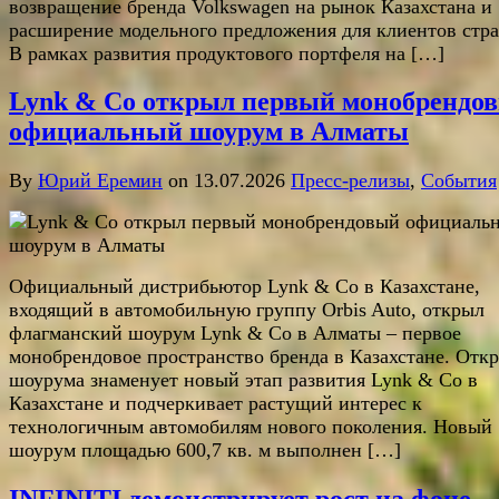
возвращение бренда Volkswagen на рынок Казахстана и
расширение модельного предложения для клиентов стр
В рамках развития продуктового портфеля на […]
Lynk & Co открыл первый монобрендо
официальный шоурум в Алматы
By
Юрий Еремин
on 13.07.2026
Пресс-релизы
,
События
Официальный дистрибьютор Lynk & Co в Казахстане,
входящий в автомобильную группу Orbis Auto, открыл
флагманский шоурум Lynk & Co в Алматы – первое
монобрендовое пространство бренда в Казахстане. Отк
шоурума знаменует новый этап развития Lynk & Co в
Казахстане и подчеркивает растущий интерес к
технологичным автомобилям нового поколения. Новый
шоурум площадью 600,7 кв. м выполнен […]