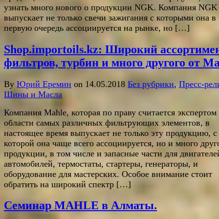
узнать много нового о продукции NGK. Компания NGK
выпускает не только свечи зажигания с которыми она в
первую очередь ассоциируется на рынке, но […]
Shop.importoils.kz: Широкий ассортиме
фильтров, турбин и много другого от Ma
By
Юрий Еремин
on 14.05.2018
Без рубрики
,
Пресс-рел
Шины и Масла
Компания Mahle, которая по праву считается экспертом
области самых различных фильтрующих элементов, в
настоящее время выпускает не только эту продукцию, с
которой она чаще всего ассоциируется, но и много друг
продукции, в том числе и запасные части для двигателе
автомобилей, термостаты, стартеры, генераторы, и
оборудование для мастерских. Особое внимание стоит
обратить на широкий спектр […]
Семинар MAHLE в Алматы.