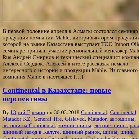
В первой половине апреля в Алматы состоялся семинар
продукции компании Mahle, дистрибьютором продукци
которой на рынке Казахстана выступает ТОО Import Oil
семинаре приняли участие региональный менеджер Mah
Rus Андрей Смирнов и технический специалист компа
Алексей Сердюк. Алексей в итоге рассказал немало
интересного о истории и продукции Mahle. Из главног
компания Mahle в настоящее […]
Continental в Казахстане: новые
перспективы
By
Юрий Еремин
on 30.03.2018
Continental
,
Continental
Matador KZ
,
General Tire
,
Gislaved
,
Matador
,
автошины
,
автошины Continental
,
зимние шины
,
летние шины
,
рал
шинный завод в Калуге
,
шинный рынок
,
шины
,
шины
Continental
,
шины Gislaved
,
шины Gislaved в Казахстане