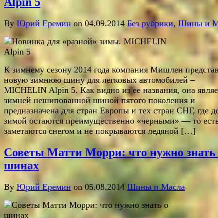
Alpin 5
By
Юрий Еремин
on 04.09.2014
Без рубрики
,
Шины и М
К зимнему сезону 2014 года компания Мишлен предста
новую зимнюю шину для легковых автомобилей –
MICHELIN Alpin 5. Как видно из ее названия, она являе
зимней нешипованной шиной пятого поколения и
предназначена для стран Европы и тех стран СНГ, где д
зимой остаются преимущественно «черными» — то есть
заметаются снегом и не покрываются ледяной […]
Советы Матти Морри: что нужно знать
шинах
By
Юрий Еремин
on 05.08.2014
Шины и Масла