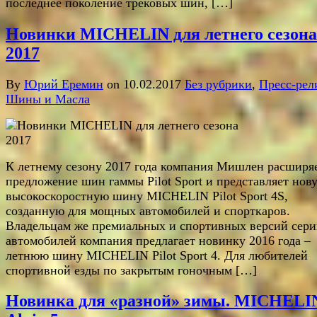
последнее поколение трековых шин, […]
Новинки MICHELIN для летнего сезона
2017
By
Юрий Еремин
on 10.02.2017
Без рубрики
,
Пресс-рел
Шины и Масла
К летнему сезону 2017 года компания Мишлен расширя
предложение шин гаммы Pilot Sport и представляет нов
высокоскоростную шину MICHELIN Pilot Sport 4S,
созданную для мощных автомобилей и спорткаров.
Владельцам же премиальных и спортивных версий сер
автомобилей компания предлагает новинку 2016 года –
летнюю шину MICHELIN Pilot Sport 4. Для любителей
спортивной езды по закрытым гоночным […]
Новинка для «разной» зимы. MICHELI