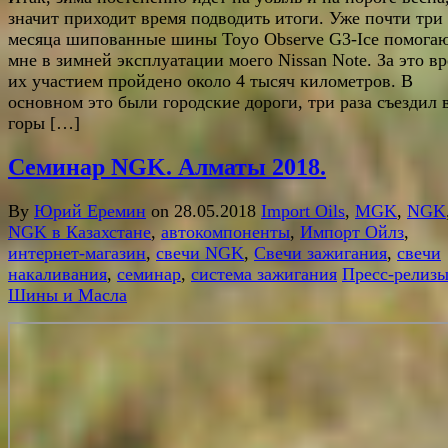
значит приходит время подводить итоги. Уже почти три
месяца шипованные шины Toyo Observe G3-Ice помога
мне в зимней эксплуатации моего Nissan Note. За это вр
их участием пройдено около 4 тысяч километров. В
основном это были городские дороги, три раза съездил 
горы […]
Семинар NGK. Алматы 2018.
By
Юрий Еремин
on 28.05.2018
Import Oils
,
MGK
,
NGK
NGK в Казахстане
,
автокомпоненты
,
Импорт Ойлз
,
интернет-магазин
,
свечи NGK
,
Свечи зажигания
,
свечи
накаливания
,
семинар
,
система зажигания
Пресс-релиз
Шины и Масла