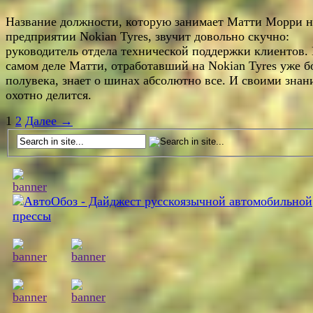
Название должности, которую занимает Матти Морри н
предприятии Nokian Tyres, звучит довольно скучно:
руководитель отдела технической поддержки клиентов.
самом деле Матти, отработавший на Nokian Tyres уже б
полувека, знает о шинах абсолютно все. И своими зна
охотно делится.
1
2
Далее →