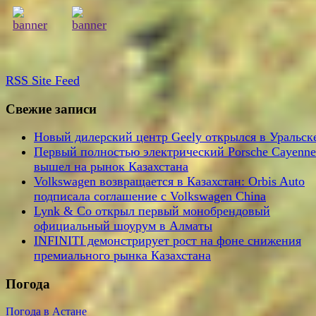
RSS
Site Feed
Свежие записи
Новый дилерский центр Geely открылся в Уральск
Первый полностью электрический Porsche Cayenne
вышел на рынок Казахстана
Volkswagen возвращается в Казахстан: Orbis Auto
подписала соглашение с Volkswagen China
Lynk & Co открыл первый монобрендовый
официальный шоурум в Алматы
INFINITI демонстрирует рост на фоне снижения
премиального рынка Казахстана
Погода
Погода в Астане