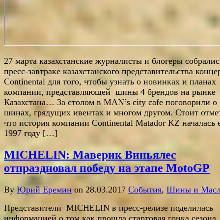
27 марта казахстанские журналисты и блогеры собралис
пресс-завтраке казахстанского представительства конце
Continental для того, чтобы узнать о новинках и планах
компании, представляющей шины 4 брендов на рынке
Казахстана… За столом в MAN’s city cafe поговорили о
шинах, грядущих ивентах и многом другом. Стоит отме
что история компании Continental Matador KZ началась 
1997 году […]
MICHELIN: Маверик Виньялес
отпраздновал победу на этапе MotoGP
By
Юрий Еремин
on 28.03.2017
События
,
Шины и Мас
Представители MICHELIN в пресс-релизе поделилась
информацией о том как прошла стартовая гонка сезона,