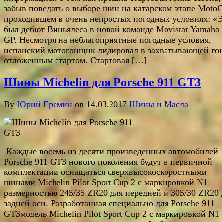
забыв поведать о выборе шин на катарском этапе MotoG
проходившем в очень непростых погодных условиях: «
был дебют Виньялеса в новой команде Movistar Yamaha
GP. Несмотря на неблагоприятные погодные условия,
испанский мотогонщик лидировал в захватывающей гон
отложенным стартом. Стартовая […]
Шины Michelin для Porsche 911 GT3
By
Юрий Еремин
on 14.03.2017
Шины и Масла
Каждые восемь из десяти произведенных автомобилей
Porsche 911 GT3 нового поколения будут в первичной
комплектации оснащаться сверхвысокоскоростными
шинами Michelin Pilot Sport Cup 2 с маркировкой N1
размерностью 245/35 ZR20 для передней и 305/30 ZR20 
задней оси. Разработанная специально для Porsche 911
GT3модель Michelin Pilot Sport Cup 2 с маркировкой N1 