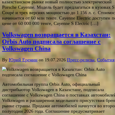
казахстанском рынке новый полностью электрический
Porsche Cayenne. Модель будет предлагаться в кузовах 
Coupé и трех версиях мощностью до 1 156 л. с. Стоимос
начинается от 60 млн тенге. Cayenne Electric доступен п
цене от 60 000 000 тенге, Cayenne S Electric […]
Volkswagen возвращается в Казахстан:
Orbis Auto подписала соглашение с
Volkswagen China
By
Юрий Еремин
on 19.07.2026
Пресс-релизы
,
События
Автомобильная группа Orbis Auto, официальный
дистрибьютор Volkswagen в Казахстане, подписала
соглашение с Volkswagen China о поставках автомобиле
Volkswagen и расширении модельного присутствия брен
рынке страны. Продажи автомобилей начнутся во втор
полугодии 2026 года. Соглашение предусматривает