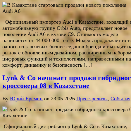
Официальный импортер Audi в Казахстане, входящий 
автомобильную группу Orbis Auto, представляет новое
поколение Audi A6 в кузове С9. Стоимость модели
начинается от 44 000 000 тенге. Модель продолжает ис
одного из ключевых бизнес-седанов бренда и выходит н
рынок с обновленным дизайном, расширенным наборо
цифровых функций и технологиями, направленными на
комфорт, динамику и безопасность […]
Lynk & Co начинает продажи гибридног
кроссовера 08 в Казахстане
By
Юрий Еремин
on 23.05.2026
Пресс-релизы
,
События
Официальный дистрибьютор Lynk & Co в Казахстане,