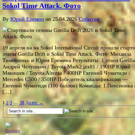
Sokol Time Attack. Фото
By
Юрий Еремин
on 25.04.2026
События
19 апреля на на Sokol International Circuit прошли старт
этапы Gorilla Drift и Sokol Time Attack. Фото Михаила
Тимошенко и Юрия Еремина Результаты 1 этапа Gorilla 
Андрей Челушкин / Toyota Mark2 jzx81 / 190HP Юрий
Мякишев / Toyota Altezza / 400HP Евгений Чуматиди /
Mercedes C500 / 350HP Победитель квалификации —
Евгений Чуматиди (100 баллов) Команды: 1.Пенсионка 
[…]
1
2
3
…
38
Далее →