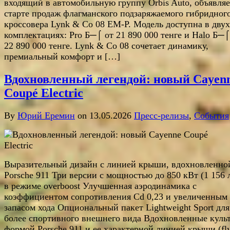
входящий в автомобильную группу Orbis Auto, объявляе
старте продаж флагманского подзаряжаемого гибридног
кроссовера Lynk & Co 08 EM-P. Модель доступна в двух
комплектациях: Pro Б─⌠ от 21 890 000 тенге и Halo Б─⌠
22 890 000 тенге. Lynk & Co 08 сочетает динамику,
премиальный комфорт и […]
Вдохновленный легендой: новый Cayen
Coupé Electric
By
Юрий Еремин
on 13.05.2026
Пресс-релизы
,
События
Выразительный дизайн с линией крыши, вдохновленно
Porsche 911 Три версии с мощностью до 850 кВт (1 156 л
в режиме overboost Улучшенная аэродинамика с
коэффициентом сопротивления Cd 0,23 и увеличенным
запасом хода Опциональный пакет Lightweight Sport дл
более спортивного внешнего вида Вдохновленные куль
формой Porsche 911 и ее характерной линией крыши (fly