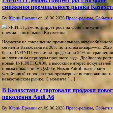
INFINITI демонстрирует рост на фоне
снижения премиального рынка Казахст
By
Юрий Еремин
on 18.06.2026
Пресс-релизы
,
События
Несмотря на сокращение премиального автомобильного
сегмента Казахстана на 38% по итогам января–мая 2026 
бренд INFINITI увеличил продажи на 24% по сравнени
аналогичным периодом прошлого года. Драйвером роста
новый INFINITI QX80, а высокий интерес покупателей 
новым поколениям QX80 и Nissan Patrol подтвердил
устойчивый спрос на полноразмерные внедорожники н
казахстанском рынке. С момента […]
В Казахстане стартовали продажи новог
поколения Audi A6
By
Юрий Еремин
on 09.06.2026
Пресс-релизы
,
События