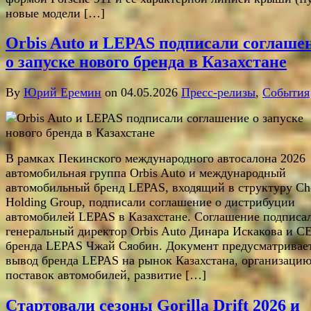
новые модели […]
Orbis Auto и LEPAS подписали соглаше
о запуске нового бренда в Казахстане
By
Юрий Еремин
on 04.05.2026
Пресс-релизы
,
События
В рамках Пекинского международного автосалона 2026
автомобильная группа Orbis Auto и международный
автомобильный бренд LEPAS, входящий в структуру Ch
Holding Group, подписали соглашение о дистрибуции
автомобилей LEPAS в Казахстане. Соглашение подписа
генеральный директор Orbis Auto Динара Искакова и C
бренда LEPAS Чжай Сяобин. Документ предусматривае
вывод бренда LEPAS на рынок Казахстана, организаци
поставок автомобилей, развитие […]
Стартовали сезоны Gorilla Drift 2026 и