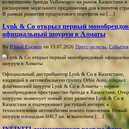
возвращение бренда Volkswagen на рынок Казахстана и
расширение модельного предложения для клиентов стр
В рамках развития продуктового портфеля на […]
Lynk & Co открыл первый монобрендо
официальный шоурум в Алматы
By
Юрий Еремин
on 13.07.2026
Пресс-релизы
,
События
Официальный дистрибьютор Lynk & Co в Казахстане,
входящий в автомобильную группу Orbis Auto, открыл
флагманский шоурум Lynk & Co в Алматы – первое
монобрендовое пространство бренда в Казахстане. Отк
шоурума знаменует новый этап развития Lynk & Co в
Казахстане и подчеркивает растущий интерес к
технологичным автомобилям нового поколения. Новый
шоурум площадью 600,7 кв. м выполнен […]