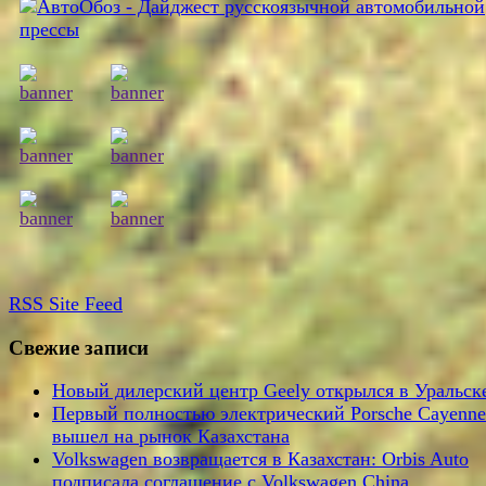
RSS
Site Feed
Свежие записи
Новый дилерский центр Geely открылся в Уральск
Первый полностью электрический Porsche Cayenne
вышел на рынок Казахстана
Volkswagen возвращается в Казахстан: Orbis Auto
подписала соглашение с Volkswagen China