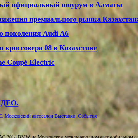
вый официальный шоурум в Алматы
снижения премиального рынка Казахстан
о поколения Audi A6
 кроссовера 08 в Казахстане
 Coupé Electric
ИДЕО.
С
,
Московский автосалон
Выставки
,
События
 BMW на Московском международном автомобильном салон