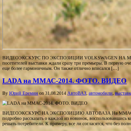
ВИДЕОЭКСКУРС ПО ЭКСПОЗИЦИИ VOLKSWAGEN НА ММАС-2014
посетителей выставки ждали сразу три премьеры. В первую оче
еще более гармоничным. Он также отлично вписался […]
LADA на ММАС-2014. ФОТО. ВИДЕО
By
Юрий Еремин
on 31.08.2014
АвтоВАЗ
,
автомобили
,
выстав
ВИДЕОЭКСКУРС НА ЭКСПОЗИЦИЮ АВТОВАЗА На ММАС АвтоВАЗ 
подробно рассказать о каждой из новинок, воспользовавшись к
решать потребители. К примеру, все ли согласятся, что без по