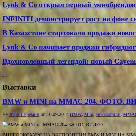
Lynk & Co открыл первый монобрендо
INFINITI демонстрирует рост на фоне 
В Казахстане стартовали продажи новог
Lynk & Co начинает продажи гибридного
Вдохновленный легендой: новый Cayenne
‹
›
Выставки
BMW и MINI на ММАС-204. ФОТО. В
By
Юрий Еремин
on 10.09.2014
BMW
,
Mini
,
автомобили
,
ММА
ВИДЕОЭКСКУРС НА ЭКСПОЗИЦИИ BMW И MINI НА ММАС 2014