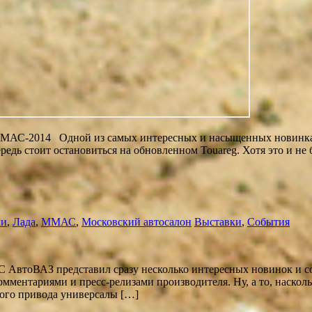
 Одной из самых интересных и насыщенных новинками эк
редь стоит остановиться на обновленном Touareg. Хотя это и не
ки
,
Лада
,
ММАС
,
Московский автосалон
Выставки
,
События
представил сразу несколько интересных новинок и собира
омментариями и пресс-релизами производителя. Ну, а то, наско
лного привода универсалы […]