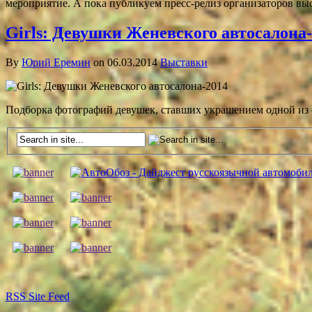
мероприятие. А пока публикуем пресс-релиз организаторов в
Girls: Девушки Женевского автосалона
By
Юрий Еремин
on 06.03.2014
Выставки
Подборка фотографий девушек, ставших украшением одной из
RSS
Site Feed