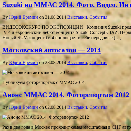
Suzuki на ММАС 2014. Фото. Видео. Ин
By
Юрий Еремин
on 31.08.2014
Выставки
,
События
ВИДЕОЭКСКУРС ПО ЭКСПОЗИЦИИ Компания Suzuki представила
iV-4 и европейский дебют концепта Suzuki Concept CIAZ. Перв
Новый SUV-концепт iV-4 воплощает в себе передовые […]
Московский автосалон — 2014
By
Юрий Еремин
on 28.08.2014
Выставки
,
События
Публикуем фоторепортаж с ММАС 2014.
Анонс ММАС 2014. Фоторепортаж 2012
By
Юрий Еремин
on 02.08.2014
Выставки
,
События
Раз в два года в Москве проходит самая масштабная в СНГ ав