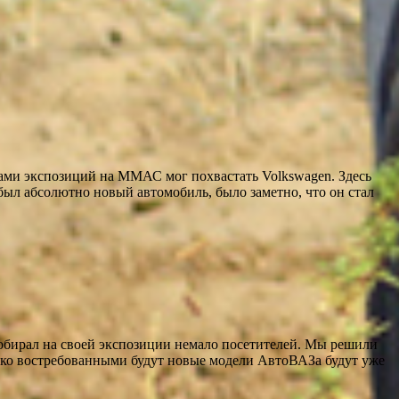
спозиций на ММАС мог похвастать Volkswagen. Здесь
 был абсолютно новый автомобиль, было заметно, что он стал
л на своей экспозиции немало посетителей. Мы решили
лько востребованными будут новые модели АвтоВАЗа будут уже