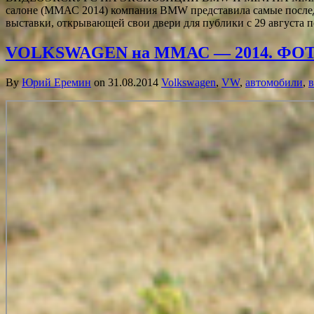
салоне (ММАС 2014) компания BMW представила самые послед
выставки, открывающей свои двери для публики с 29 августа п
VOLKSWAGEN на ММАС — 2014. ФОТ
By
Юрий Еремин
on 31.08.2014
Volkswagen
,
VW
,
автомобили
,