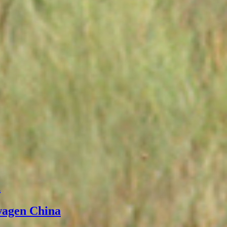
а
wagen China