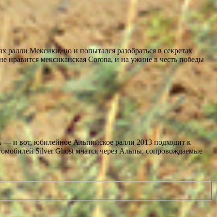
 ралли Мексики, но и попытался разобраться в секретах
не нравится мексиканская Corona, и на ужине в честь победы
ль — и вот, юбилейное Альпийское ралли 2013 подходит к
втомобилей Silver Ghost мчатся через Альпы, сопровождаемые