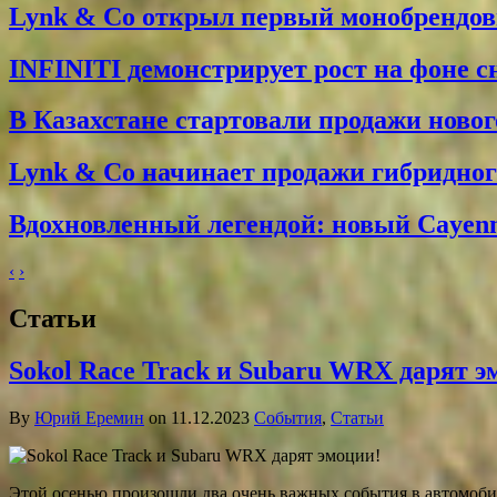
Lynk & Co открыл первый монобрендо
INFINITI демонстрирует рост на фоне 
В Казахстане стартовали продажи новог
Lynk & Co начинает продажи гибридного
Вдохновленный легендой: новый Cayenne
‹
›
Статьи
Sokol Race Track и Subaru WRX дарят э
By
Юрий Еремин
on 11.12.2023
События
,
Статьи
Этой осенью произошли два очень важных события в автомобиль