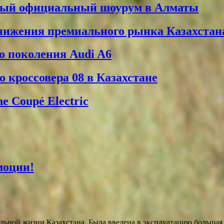
вый официальный шоурум в Алматы
снижения премиального рынка Казахстан
о поколения Audi A6
 кроссовера 08 в Казахстане
 Coupé Electric
моции!
ной жизни Казахстана. Была введена в эксплуатацию большая шосс