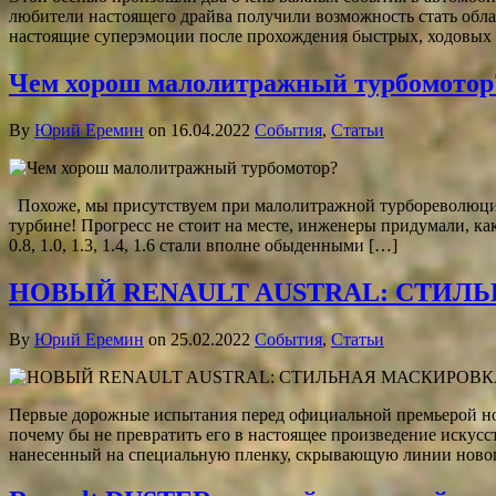
любители настоящего драйва получили возможность стать обла
настоящие суперэмоции после прохождения быстрых, ходовых 
Чем хорош малолитражный турбомотор
By
Юрий Еремин
on 16.04.2022
События
,
Статьи
Похоже, мы присутствуем при малолитражной турбореволюции
турбине! Прогресс не стоит на месте, инженеры придумали, ка
0.8, 1.0, 1.3, 1.4, 1.6 стали вполне обыденными […]
НОВЫЙ RENAULT AUSTRAL: СТИЛ
By
Юрий Еремин
on 25.02.2022
События
,
Статьи
Первые дорожные испытания перед официальной премьерой нов
почему бы не превратить его в настоящее произведение искусст
нанесенный на специальную пленку, скрывающую линии нового 