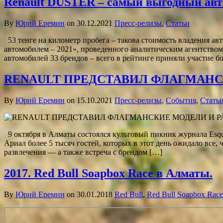
Renault DUSTER – самый выгодный авт
By
Юрий Еремин
on 30.12.2021
Пресс-релизы
,
Статьи
53 тенге на километр пробега – такова стоимость владения а
автомобилем – 2021», проведенного аналитическим агентств
автомобилей 33 брендов – всего в рейтинге приняли участие б
RENAULT ПРЕДСТАВИЛ ФЛАГМАНСК
By
Юрий Еремин
on 15.10.2021
Пресс-релизы
,
События
,
Стать
9 октября в Алматы состоялся культовый пикник журнала Esqu
Ариал более 5 тысяч гостей, которых в этот день ожидало все,
развлечения –– а также встреча с брендом […]
2017. Red Bull Soapbox Race в Алматы.
By
Юрий Еремин
on 30.01.2018
Red Bull
,
Red Bull Soapbox Race