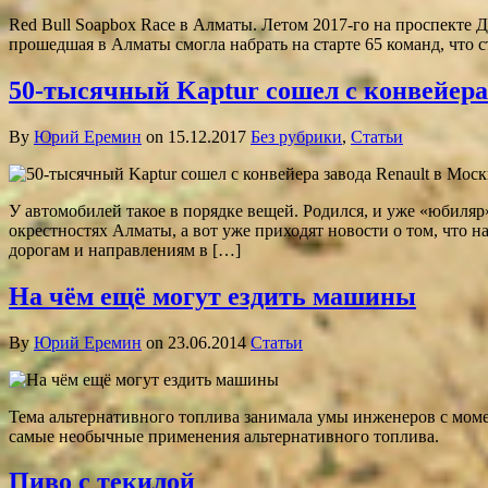
Red Bull Soapbox Race в Алматы. Летом 2017-го на проспекте 
прошедшая в Алматы смогла набрать на старте 65 команд, что с
50-тысячный Kaptur сошел с конвейера 
By
Юрий Еремин
on 15.12.2017
Без рубрики
,
Статьи
У автомобилей такое в порядке вещей. Родился, и уже «юбиля
окрестностях Алматы, а вот уже приходят новости о том, что н
дорогам и направлениям в […]
На чём ещё могут ездить машины
By
Юрий Еремин
on 23.06.2014
Статьи
Тема альтернативного топлива занимала умы инженеров с мом
самые необычные применения альтернативного топлива.
Пиво с текилой