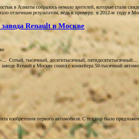
Достык в Алматы собралось немало зрителей, которые стали свид
тало отличным результатом, ведь к примеру, в 2012-м году в Мо
завода Renault в Москве
р»… Сотый, тысячный, десятитысячный, пятидесятитысячный… А 
а заводе Renault в Москве сошел с конвейера 50-тысячный автом
ента изобретения первого автомобиля. С тех пор было предлож