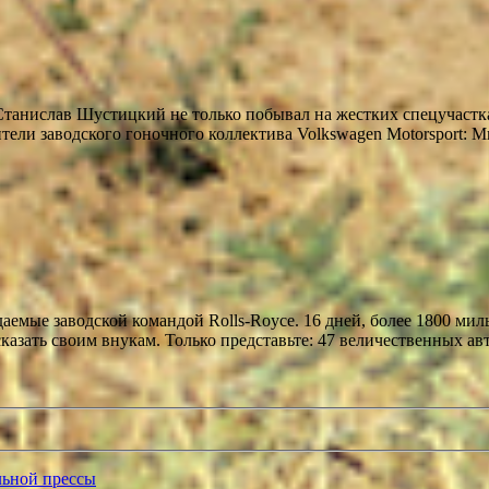
анислав Шустицкий не только побывал на жестких спецучастках
тели заводского гоночного коллектива Volkswagen Motorsport: М
даемые заводской командой Rolls-Royce. 16 дней, более 1800 ми
сказать своим внукам. Только представьте: 47 величественных а