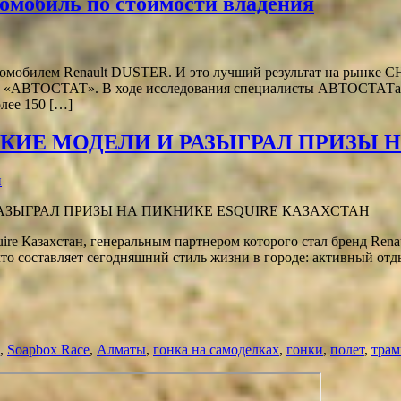
омобиль по стоимости владения
втомобилем Renault DUSTER. И это лучший результат на рынке С
ом «АВТОСТАТ». В ходе исследования специалисты АВТОСТАТа 
олее 150 […]
ИЕ МОДЕЛИ И РАЗЫГРАЛ ПРИЗЫ Н
и
ire Казахстан, генеральным партнером которого стал бренд Ren
 что составляет сегодняшний стиль жизни в городе: активный отд
,
Soapbox Race
,
Алматы
,
гонка на самоделках
,
гонки
,
полет
,
тра