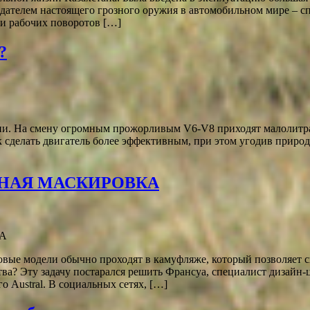
дателем настоящего грозного оружия в автомобильном мире – с
и рабочих поворотов […]
?
. На смену огромным прожорливым V6-V8 приходят малолитражн
к сделать двигатель более эффективным, при этом угодив приро
ЬНАЯ МАСКИРОВКА
ые модели обычно проходят в камуфляже, который позволяет с
ва? Эту задачу постарался решить Франсуа, специалист дизайн-ц
Austral. В социальных сетях, […]