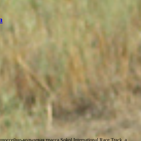
а
ейно-кольцевая трасса Sokol International Race Track, а