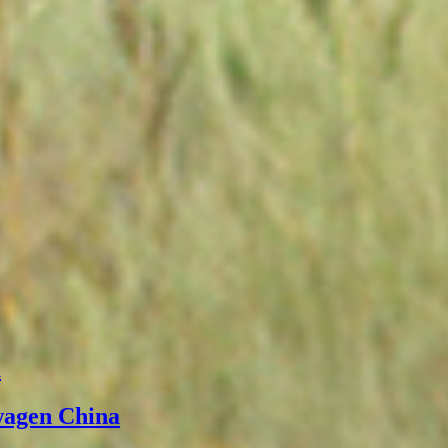
а
wagen China