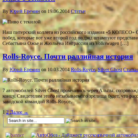
By
Юрий Еремин
on 19.06.2014
Статьи
Наш питерский коллега из российского издания «5 КОЛЕСО» Ст
побед, которые вот уже второй год подряд штампуют представи
Себастьяна Ожье и Жюльена Инграссии из Volkswagen […]
Rolls-Royce. Почти раллийная история
By
Юрий Еремин
on 10.03.2014
Rolls-Royce
,
Silver Ghost
Статьи
7 автомобилей Silver Ghost промчались через Альпы, сопровож
концу. Свидетелям этого незабываемого зрелища будет, что рас
заводской командой Rolls-Royce.
1
2
Далее →