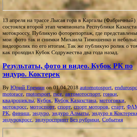
13 апреля на трассе Лысая гора в Каргалы (Фабричный)
состоялся второй этап чемпионата Республики Казахста
мотокроссу. Публикую фоторепортаж, где представлены
мои фото так и снимки Михаила Тимошенко и неболь
видеоролик по его итогам. Так же публикую ролик о то
как проходил Кубок Содружества два года назад.
Результаты, фото и видео. Кубок РК по
эндуро. Коктерек
By
Юрий Еремин
on 01.04.2018
automotosport
,
endurospo
motorace
,
motorsport
,
rsce
,
автомотоспорт
,
гонки
,
квадроциклы
,
Кубок
,
Кубок Казахстана
,
мотогонки
,
мотокросс
,
мотоспорт
,
спорт
,
спорт моторов
,
старт
,
ФА
РК
,
финиш
,
эндуро
,
эндуро Алматы
,
эндуро в Коктерек
эндурокросс
,
эндуроспринт
Без рубрики
,
События