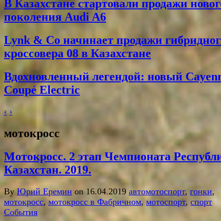
В Казахстане стартовали продажи новог
поколения Audi A6
Lynk & Co начинает продажи гибридног
кроссовера 08 в Казахстане
Вдохновленный легендой: новый Cayen
Coupé Electric
‹
›
мотокросс
Мотокросс. 2 этап Чемпионата Республ
Казахстан. 2019.
By
Юрий Еремин
on 16.04.2019
автомотоспорт
,
гонки
,
мотокросс
,
мотокросс в Фабричном
,
мотоспорт
,
спорт
События