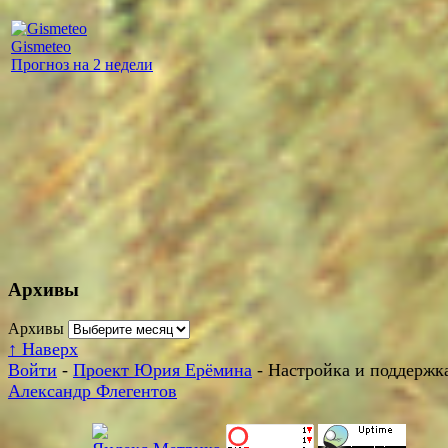
Gismeteo
Прогноз на 2 недели
Архивы
Архивы
↑
Наверх
Войти
-
Проект Юрия Ерёмина
- Настройка и поддержка
Александр Флегентов