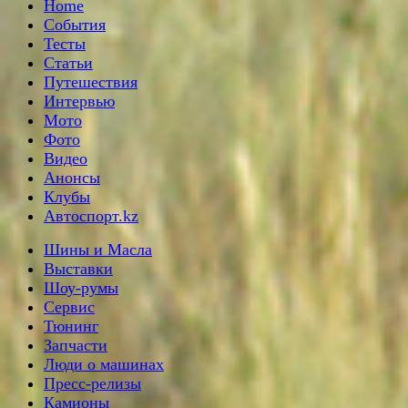
Home
События
Тесты
Статьи
Путешествия
Интервью
Мото
Фото
Видео
Анонсы
Клубы
Автоспорт.kz
Шины и Масла
Выставки
Шоу-румы
Сервис
Тюнинг
Запчасти
Люди о машинах
Пресс-релизы
Камионы