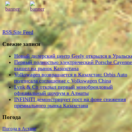
RSS
Site Feed
Свежие записи
Новый дилерский центр Geely открылся в Уральск
Первый полностью электрический Porsche Cayenne
вышел на рынок Казахстана
Volkswagen возвращается в Казахстан: Orbis Auto
подписала соглашение с Volkswagen China
Lynk & Co открыл первый монобрендовый
официальный шоурум в Алматы
INFINITI демонстрирует рост на фоне снижения
премиального рынка Казахстана
Погода
Погода в Астане