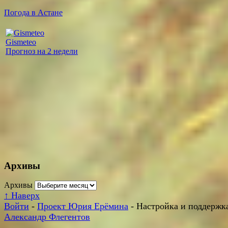
Погода в Астане
Gismeteo
Прогноз на 2 недели
Архивы
Архивы
↑
Наверх
Войти
-
Проект Юрия Ерёмина
- Настройка и поддержка
Александр Флегентов