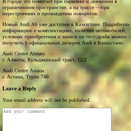
В городе это помогает при парковке и движении в
ограниченном пространстве, а на трассе —при
перестроениях и прохождении поворотов.
Новый Audi A6 уже доступен в Казахстане. Подробную
информацию о комплектациях, наличии автомобилей,
условиях приобретения и записи на тест-драйв можно
получить у официальных дилеров Audi в Казахстане:
Audi Centre Almaty
г. Алматы, Кульджинский тракт, 12/2
Audi Centre Astana
г. Астана, Туран 74Б
Leave a Reply
Your email address will not be published.