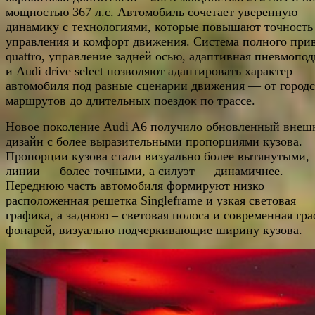
мощностью 367 л.с. Автомобиль сочетает уверенную
динамику с технологиями, которые повышают точность
управления и комфорт движения. Система полного при
quattro, управление задней осью, адаптивная пневмопод
и Audi drive select позволяют адаптировать характер
автомобиля под разные сценарии движения — от город
маршрутов до длительных поездок по трассе.
Новое поколение Audi A6 получило обновленный внеш
дизайн с более выразительными пропорциями кузова.
Пропорции кузова стали визуально более вытянутыми,
линии — более точными, а силуэт — динамичнее.
Переднюю часть автомобиля формируют низко
расположенная решетка Singleframe и узкая световая
графика, а заднюю – световая полоса и современная гр
фонарей, визуально подчеркивающие ширину кузова.