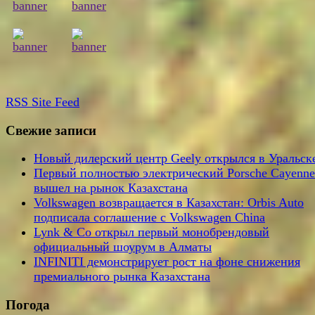
RSS
Site Feed
Свежие записи
Новый дилерский центр Geely открылся в Уральск
Первый полностью электрический Porsche Cayenne
вышел на рынок Казахстана
Volkswagen возвращается в Казахстан: Orbis Auto
подписала соглашение с Volkswagen China
Lynk & Co открыл первый монобрендовый
официальный шоурум в Алматы
INFINITI демонстрирует рост на фоне снижения
премиального рынка Казахстана
Погода