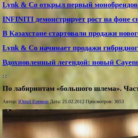
Lynk & Co открыл первый монобрендо
INFINITI демонстрирует рост на фоне 
В Казахстане стартовали продажи новог
Lynk & Co начинает продажи гибридного
Вдохновленный легендой: новый Cayenne
‹
›
По лабиринтам «большого шлема». Час
Автор:
Юрий Еремин
Дата: 21.02.2012 Просмотров: 3653