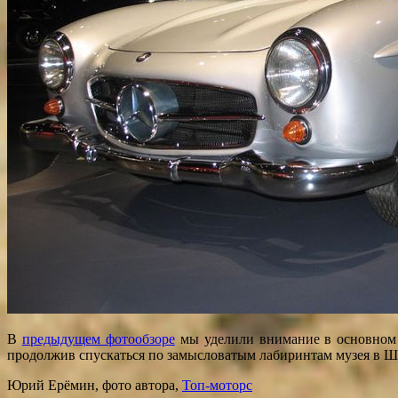
В
предыдущем фотообзоре
мы уделили внимание в основном э
продолжив спускаться по замысловатым лабиринтам музея в Ш
Юрий Ерёмин, фото автора,
Топ-моторс