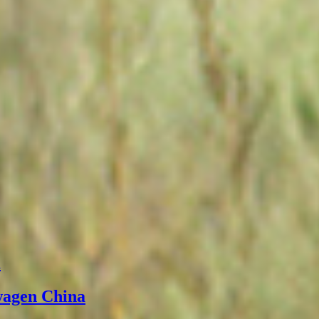
а
wagen China