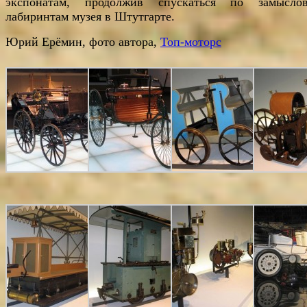
экспонатам, продолжив спускаться по замысло
лабиринтам музея в Штутгарте.
Юрий Ерёмин, фото автора,
Топ-моторс