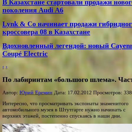
В Казахстане стартовали продажи новог
поколения Audi A6
Lynk & Co начинает продажи гибридног
кроссовера 08 в Казахстане
Вдохновленный легендой: новый Cayen
Coupé Electric
‹
›
По лабиринтам «большого шлема». Час
Автор:
Юрий Еремин
Дата: 17.02.2012 Просмотров: 338
Интересно, что просматривать экспонаты знаменитого
автомобильного музея в Штутгарте нужно начинать с
верхних этажей, постепенно спускаясь в наши дни.