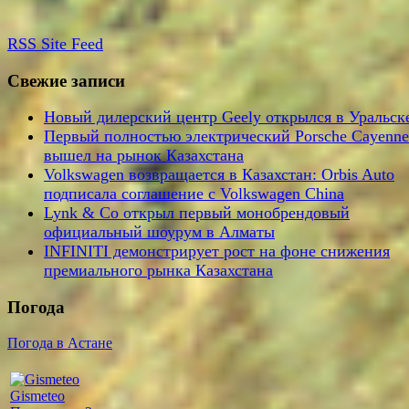
RSS
Site Feed
Свежие записи
Новый дилерский центр Geely открылся в Уральск
Первый полностью электрический Porsche Cayenne
вышел на рынок Казахстана
Volkswagen возвращается в Казахстан: Orbis Auto
подписала соглашение с Volkswagen China
Lynk & Co открыл первый монобрендовый
официальный шоурум в Алматы
INFINITI демонстрирует рост на фоне снижения
премиального рынка Казахстана
Погода
Погода в Астане
Gismeteo