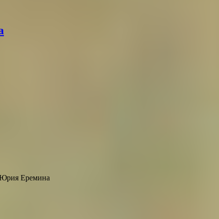
а
 и Юрия Еремина