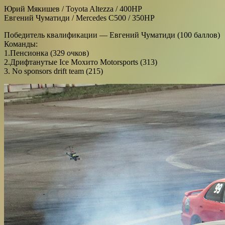
Юрий Мякишев / Toyota Altezza / 400HP
Евгений Чуматиди / Mercedes C500 / 350HP
Победитель квалификации — Евгений Чуматиди (100 баллов)
Команды:
1.Пенсионка (329 очков)
2.Дрифтанутые Ice Мохито Motorsports (313)
3. No sponsors drift team (215)