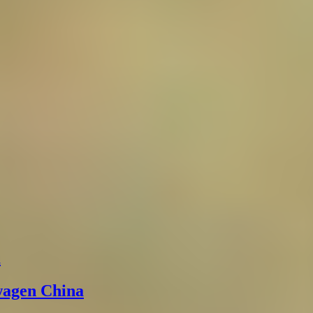
а
wagen China