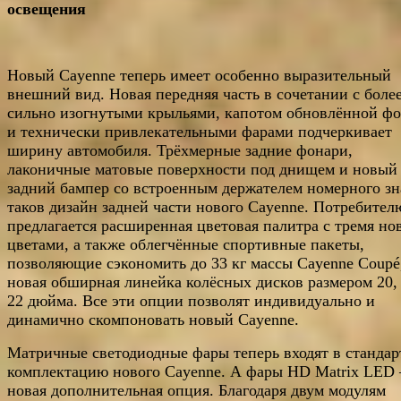
освещения
Новый Cayenne теперь имеет особенно выразительный
внешний вид. Новая передняя часть в сочетании с боле
сильно изогнутыми крыльями, капотом обновлённой ф
и технически привлекательными фарами подчеркивает
ширину автомобиля. Трёхмерные задние фонари,
лаконичные матовые поверхности под днищем и новый
задний бампер со встроенным держателем номерного зн
таков дизайн задней части нового Cayenne. Потребител
предлагается расширенная цветовая палитра с тремя н
цветами, а также облегчённые спортивные пакеты,
позволяющие сэкономить до 33 кг массы Cayenne Coupé
новая обширная линейка колёсных дисков размером 20,
22 дюйма. Все эти опции позволят индивидуально и
динамично скомпоновать новый Cayenne.
Матричные светодиодные фары теперь входят в станда
комплектацию нового Cayenne. А фары HD Matrix LED 
новая дополнительная опция. Благодаря двум модулям