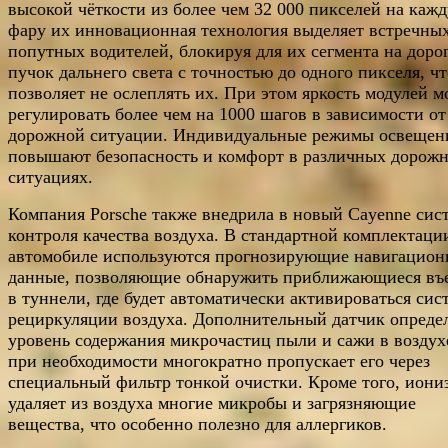
высокой чёткости из более чем 32 000 пикселей на каж
фару их инновационная технология выделяет встречны
попутных водителей, блокируя для их сегмента на доро
пучок дальнего света с точностью до одного пикселя, чт
позволяет не ослеплять их. При этом яркость модулей 
регулировать более чем на 1000 шагов в зависимости от
дорожной ситуации. Индивидуальные режимы освещен
повышают безопасность и комфорт в различных дорож
ситуациях.
Компания Porsche также внедрила в новый Cayenne сис
контроля качества воздуха. В стандартной комплектаци
автомобиле используются прогнозирующие навигацио
данные, позволяющие обнаружить приближающиеся въ
в туннели, где будет автоматически активироваться сис
рециркуляции воздуха. Дополнительный датчик опреде
уровень содержания микрочастиц пыли и сажи в воздух
при необходимости многократно пропускает его через
специальный фильтр тонкой очистки. Кроме того, иони
удаляет из воздуха многие микробы и загрязняющие
вещества, что особенно полезно для аллергиков.