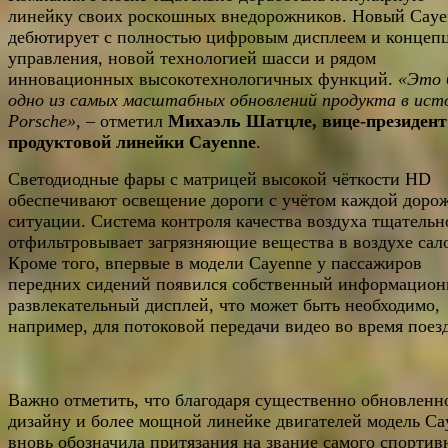
линейку своих роскошных внедорожников. Новый Caye
дебютирует с полностью цифровым дисплеем и концеп
управления, новой технологией шасси и рядом
инновационных высокотехнологичных функций.
«Это 
одно из самых масштабных обновлений продукта в ист
Porsche
»,
– отметил
Михаэль Шатцле, вице-президент
продуктовой линейки
Cayenne
.
Светодиодные фары с матрицей высокой чёткости HD
обеспечивают освещение дороги с учётом каждой доро
ситуации. Система контроля качества воздуха тщательн
отфильтровывает загрязняющие вещества в воздухе сал
Кроме того, впервые в модели Cayenne у пассажиров
передних сидений появился собственный информацион
развлекательный дисплей, что может быть необходимо,
например, для потоковой передачи видео во время поез
Важно отметить, что благодаря существенно обновленн
дизайну и более мощной линейке двигателей модель Ca
вновь обозначила притязания на звание самого спортив