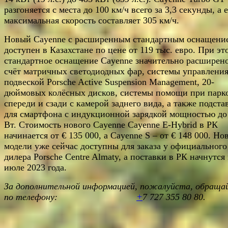
разгоняется с места до 100 км/ч всего за 3,3 секунды, а 
максимальная скорость составляет 305 км/ч.
Новый Cayenne c расширенным стандартным оснащени
доступен в Казахстане по цене от 119 тыс. евро. При эт
стандартное оснащение Cayenne значительно расширено
счёт матричных светодиодных фар, системы управлени
подвеской Porsche Active Suspension Management, 20-
дюймовых колёсных дисков, системы помощи при парк
спереди и сзади с камерой заднего вида, а также подста
для смартфона с индукционной зарядкой мощностью до
Вт. Стоимость нового Cayenne Cayenne E-Hybrid в РК
начинается от € 135 000, а Cayenne S – от € 148 000. Но
модели уже сейчас доступны для заказа у официального
дилера Porsche Centre Almaty, а поставки в РК начнутся 
июле 2023 года.
За дополнительной информацией, пожалуйста, обраща
по телефону:
+
7 727 355 80
80
.