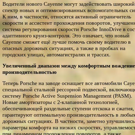
Водители нового Cayenne могут задействовать широкий
спектр новых и оптимизированных вспомогательных си
К ним, в частности, относятся активный ограничитель
скорости и ассистент прохождения поворотов, улучшен
система регулирования скорости Porsche InnoDrive в сос
адаптивного круиз-контроля. Это означает, что новый
Cayenne сможет ещё лучше помочь своему водителю в
опасных дорожных ситуациях, а также в пробках на
городских улицах, автомагистралях и трассах.
Увеличенный диапазон между комфортным вождение
производительностью
Теперь Porsche на заводе оснащает все автомобили Cay
специальной стальной рессорной подвеской, включающ
систему Porsche Active Suspension Management (PASM).
Новые амортизаторы с 2-клапанной технологией,
обеспечивающей раздельные ступени отскока и сжатия,
гарантируют оптимальную производительность в любы
дорожных ситуациях. В частности, заметно улучшились
параметры комфорта на низких скоростях, управляемос
при динамичном прохождении поворотов, а также