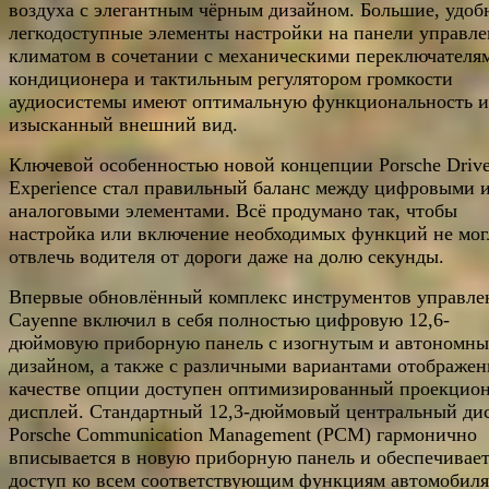
воздуха с элегантным чёрным дизайном. Большие, удоб
легкодоступные элементы настройки на панели управл
климатом в сочетании с механическими переключателя
кондиционера и тактильным регулятором громкости
аудиосистемы имеют оптимальную функциональность и
изысканный внешний вид.
Ключевой особенностью новой концепции Porsche Drive
Experience стал правильный баланс между цифровыми 
аналоговыми элементами. Всё продумано так, чтобы
настройка или включение необходимых функций не мог
отвлечь водителя от дороги даже на долю секунды.
Впервые обновлённый комплекс инструментов управле
Cayenne включил в себя полностью цифровую 12,6-
дюймовую приборную панель с изогнутым и автономн
дизайном, а также с различными вариантами отображен
качестве опции доступен оптимизированный проекцио
дисплей. Стандартный 12,3-дюймовый центральный ди
Porsche Communication Management (PCM) гармонично
вписывается в новую приборную панель и обеспечивае
доступ ко всем соответствующим функциям автомобиля