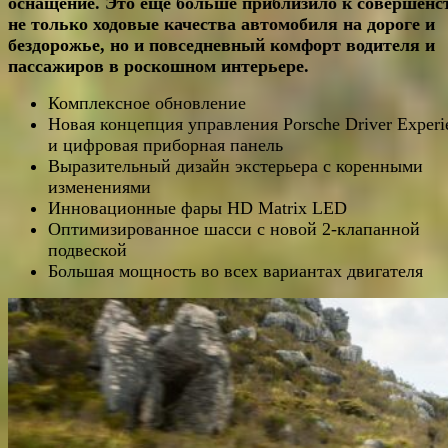
оснащение. Это ещё больше приблизило к совершенс
не только ходовые качества автомобиля на дороге и
бездорожье, но и повседневный комфорт водителя и
пассажиров в роскошном интерьере.
Комплексное обновление
Новая концепция управления Porsche Driver Experi
и цифровая приборная панель
Выразительный дизайн экстерьера с коренными
изменениями
Инновационные фары HD Matrix LED
Оптимизированное шасси с новой 2-клапанной
подвеской
Большая мощность во всех вариантах двигателя