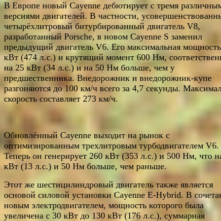
В Европе новый Cayenne дебютирует с тремя различны
версиями двигателей. В частности, усовершенствованн
четырёхлитровый битурбированный двигатель V8,
разработанный Porsche, в новом Cayenne S заменил
предыдущий двигатель V6. Его максимальная мощность
кВт (474 л.с.) и крутящий момент 600 Нм, соответствен
на 25 кВт (34 л.с.) и на 50 Нм больше, чем у
предшественника. Внедорожник и внедорожник-купе
разгоняются до 100 км/ч всего за 4,7 секунды. Максима
скорость составляет 273 км/ч.
Обновлённый Cayenne выходит на рынок с
оптимизированным трехлитровым турбодвигателем V6.
Теперь он генерирует 260 кВт (353 л.с.) и 500 Нм, что н
кВт (13 л.с.) и 50 Нм больше, чем раньше.
Этот же шестицилиндровый двигатель также является
основой силовой установки Cayenne E-Hybrid. В сочета
новым электродвигателем, мощность которого была
увеличена с 30 кВт до 130 кВт (176 л.с.), суммарная