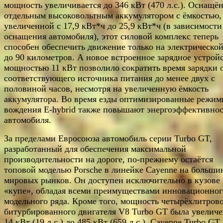
мощность увеличивается до 346 кВт (470 л.с.). Оснащё
отдельным высоковольтным аккумулятором с ёмкостью,
увеличенной с 17,9 кВт*ч до 25,9 кВт*ч (в зависимости
оснащения автомобиля), этот силовой комплекс теперь
способен обеспечить движение только на электрической
до 90 километров. А новое встроенное зарядное устрой
мощностью 11 кВт позволило сократить время зарядки 
соответствующего источника питания до менее двух с
половиной часов, несмотря на увеличенную ёмкость
аккумулятора. Во время езды оптимизированные режи
вождения E-hybrid также повышают энергоэффективнос
автомобиля.
За пределами Евросоюза автомобиль серии Turbo GT,
разработанный для обеспечения максимальной
производительности на дороге, по-прежнему остаётся
топовой моделью Porsche в линейке Cayenne на больши
мировых рынков. Он доступен исключительно в кузове
«купе», обладая всеми преимуществами инновационног
модельного ряда. Кроме того, мощность четырёхлитров
битурбированного двигателя V8 Turbo GT была увеличе
14 кВт (19 л.с.) до 485 кВт (659 л.с.). Cayenne Turbo GT