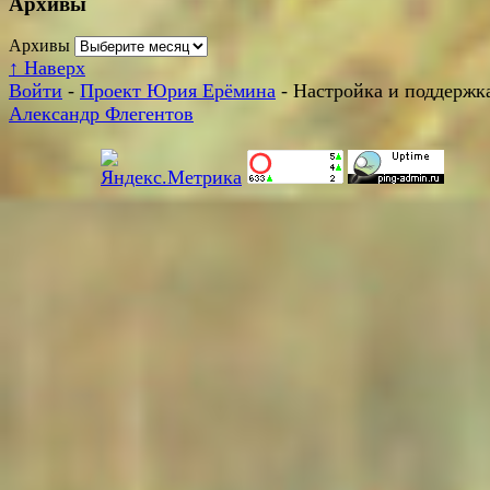
Архивы
Архивы
↑
Наверх
Войти
-
Проект Юрия Ерёмина
- Настройка и поддержка
Александр Флегентов