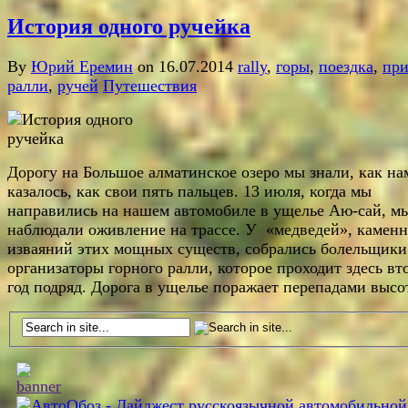
История одного ручейка
By
Юрий Еремин
on 16.07.2014
rally
,
горы
,
поездка
,
при
ралли
,
ручей
Путешествия
Дорогу на Большое алматинское озеро мы знали, как на
казалось, как свои пять пальцев. 13 июля, когда мы
направились на нашем автомобиле в ущелье Аю-сай, м
наблюдали оживление на трассе. У «медведей», камен
изваяний этих мощных существ, собрались болельщики
организаторы горного ралли, которое проходит здесь вт
год подряд. Дорога в ущелье поражает перепадами высо