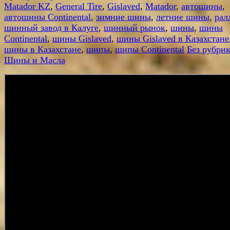
Matador KZ
,
General Tire
,
Gislaved
,
Matador
,
автошины
,
автошины Continental
,
зимние шины
,
летние шины
,
рал
шинный завод в Калуге
,
шинный рынок
,
шины
,
шины
Continental
,
шины Gislaved
,
шины Gislaved в Казахстане
шины в Казахстане
,
шипы
,
шипы Continental
Без рубри
Шины и Масла