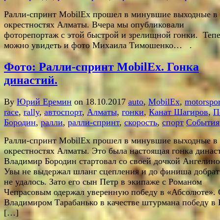
Ралли-спринт MobilEx прошел в минувшие выходные в
окрестностях Алматы. Вчера мы опубликовали
фоторепортаж с этой быстрой и зрелищной гонки. Теп
можно увидеть и фото Михаила Тимошенко… .
Фото: Ралли-спринт MobilEx. Гонка
династий.
By
Юрий Еремин
on 18.10.2017
auto
,
MobilEx
,
motorspor
race
,
rally
,
автоспорт
,
Алматы
,
гонки
,
Канат Шагиров
,
П
Бородин
,
ралли
,
ралли-спринт
,
скорость
,
спорт
События
Ралли-спринт MobilEx прошел в минувшие выходные в
окрестностях Алматы. Это была настоящая гонка динас
Владимир Бородин стартовал со своей дочкой Ангелино
Увы не выдержал шланг сцепления и до финиша добрат
не удалось. Зато его сын Петр в экипаже с Романом
Чепрасовым одержал уверенную победу в «Абсолюте». 
Владимиром Тарабанько в качестве штурмана победу в
[…]