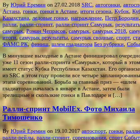
By
Юрий Еремин
on 27.02.2018
SRC
,
автогонки
,
автосп
Астана
,
гонки
,
гонки в Астане
,
итоги сезона
,
Кубок
,
Ку
Казахстана
,
ледовые гонки
,
награждение
,
Петр Бородин
ралли
,
ралли-спринт
,
ралли-спринт Самурык
,
результат
самурык
,
Роман Чепрасов
,
самурык
,
самурык 2018
,
сам
итоги
,
самурык результаты
,
самурык сводные
,
спорт
,
ст
ФАМС РК
,
финиш
,
шлем гладиатора
Без рубрики
,
Собы
В минувшие выходные в Астане финишировал очередн
уже 11 сезон ралли-спринта «Самурык», который в этом
имеет статус Кубка Республики Казахстан. Его организ
из SRC в этом году провели все четыре запланированн
этапа соревнований. Борьба за главный приз — «шлем
гладиатора» началась в январе в Астане, затем были
зрелищные и скользкие гонки в Павлодаре и […]
Ралли-спринт MobilEx. Фото Михаила
Тимошенко
By
Юрий Еремин
on 19.10.2017
автоспорт
,
гонки
,
ралли
ралли-рейды
,
ралли-спринт
,
соревнования
,
спорт
Событ