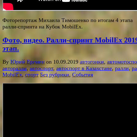
Фоторепортаж Михаила Тимошенко по итогам 4 этапа
ралли-спринта на Кубок MobilEx.
Фото, видео. Ралли-спринт MobilEx 2019
этап.
By
Юрий Еремин
on 10.09.2019
автогонки
,
автомотоспо
авторалли
,
автоспорт
,
автоспорт в Казахстане
,
ралли
,
р
MobilEx
,
спорт
Без рубрики
,
События