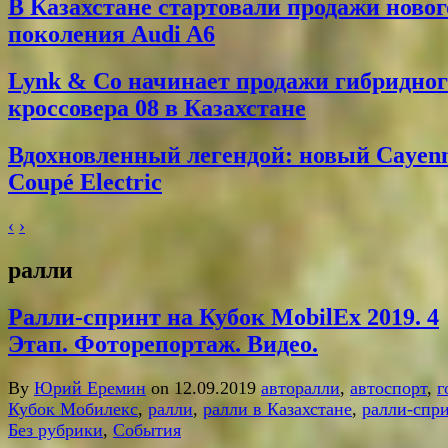
В Казахстане стартовали продажи новог
поколения Audi A6
Lynk & Co начинает продажи гибридног
кроссовера 08 в Казахстане
Вдохновленный легендой: новый Cayen
Coupé Electric
‹
›
ралли
Ралли-спринт на Кубок MobilEx 2019. 4
Этап. Фоторепортаж. Видео.
By
Юрий Еремин
on 12.09.2019
авторалли
,
автоспорт
,
г
Кубок Мобилекс
,
ралли
,
ралли в Казахстане
,
ралли-спр
Без рубрики
,
События