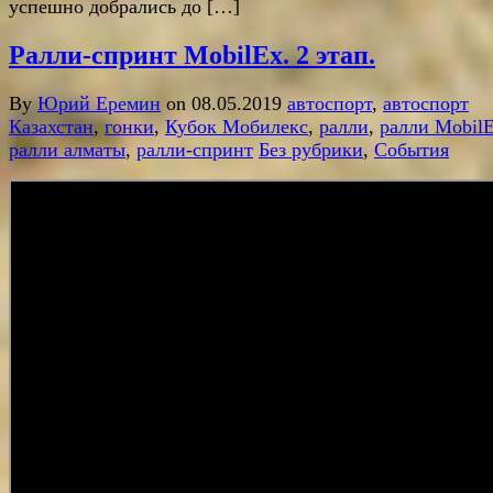
успешно добрались до […]
Ралли-спринт MobilEx. 2 этап.
By
Юрий Еремин
on 08.05.2019
автоспорт
,
автоспорт
Казахстан
,
гонки
,
Кубок Мобилекс
,
ралли
,
ралли Mobil
ралли алматы
,
ралли-спринт
Без рубрики
,
События