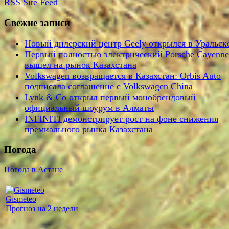
RSS
Site Feed
Свежие записи
Новый дилерский центр Geely открылся в Уральск
Первый полностью электрический Porsche Cayenne
вышел на рынок Казахстана
Volkswagen возвращается в Казахстан: Orbis Auto
подписала соглашение с Volkswagen China
Lynk & Co открыл первый монобрендовый
официальный шоурум в Алматы
INFINITI демонстрирует рост на фоне снижения
премиального рынка Казахстана
Погода
Погода в Астане
Gismeteo
Прогноз на 2 недели