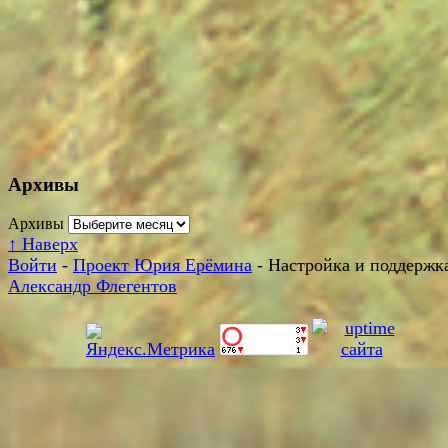
Архивы
Архивы
↑
Наверх
Войти
-
Проект Юрия Ерёмина
- Настройка и поддержка
Александр Флегентов