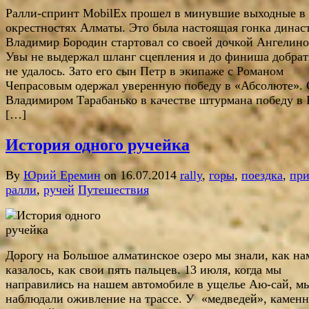
Ралли-спринт MobilEx прошел в минувшие выходные в
окрестностях Алматы. Это была настоящая гонка динас
Владимир Бородин стартовал со своей дочкой Ангелино
Увы не выдержал шланг сцепления и до финиша добрат
не удалось. Зато его сын Петр в экипаже с Романом
Чепрасовым одержал уверенную победу в «Абсолюте». 
Владимиром Тарабанько в качестве штурмана победу в
[…]
История одного ручейка
By
Юрий Еремин
on 16.07.2014
rally
,
горы
,
поездка
,
при
ралли
,
ручей
Путешествия
Дорогу на Большое алматинское озеро мы знали, как на
казалось, как свои пять пальцев. 13 июля, когда мы
направились на нашем автомобиле в ущелье Аю-сай, м
наблюдали оживление на трассе. У «медведей», камен