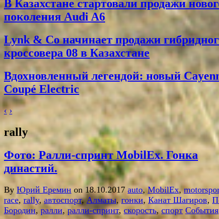
В Казахстане стартовали продажи новог
поколения Audi A6
Lynk & Co начинает продажи гибридног
кроссовера 08 в Казахстане
Вдохновленный легендой: новый Cayen
Coupé Electric
‹
›
rally
Фото: Ралли-спринт MobilEx. Гонка
династий.
By
Юрий Еремин
on 18.10.2017
auto
,
MobilEx
,
motorspor
race
,
rally
,
автоспорт
,
Алматы
,
гонки
,
Канат Шагиров
,
П
Бородин
,
ралли
,
ралли-спринт
,
скорость
,
спорт
События