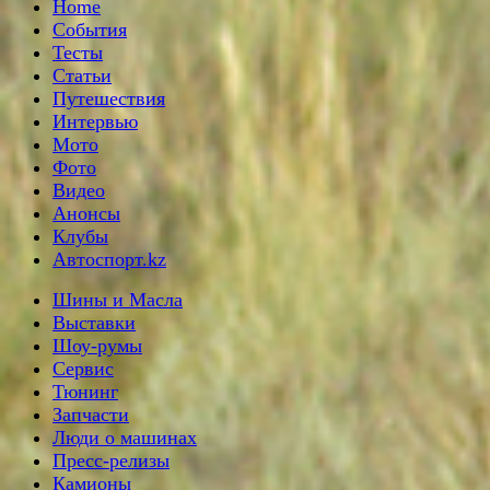
Home
События
Тесты
Статьи
Путешествия
Интервью
Мото
Фото
Видео
Анонсы
Клубы
Автоспорт.kz
Шины и Масла
Выставки
Шоу-румы
Сервис
Тюнинг
Запчасти
Люди о машинах
Пресс-релизы
Камионы