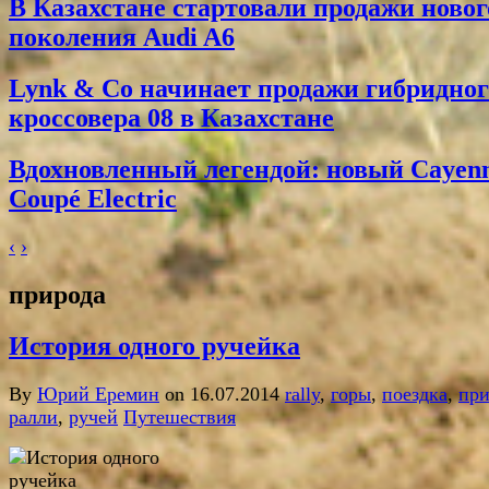
В Казахстане стартовали продажи новог
поколения Audi A6
Lynk & Co начинает продажи гибридног
кроссовера 08 в Казахстане
Вдохновленный легендой: новый Cayen
Coupé Electric
‹
›
природа
История одного ручейка
By
Юрий Еремин
on 16.07.2014
rally
,
горы
,
поездка
,
при
ралли
,
ручей
Путешествия