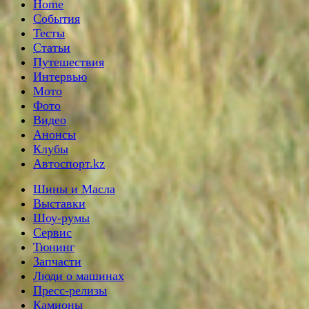
Home
События
Тесты
Статьи
Путешествия
Интервью
Мото
Фото
Видео
Анонсы
Клубы
Автоспорт.kz
Шины и Масла
Выставки
Шоу-румы
Сервис
Тюнинг
Запчасти
Люди о машинах
Пресс-релизы
Камионы