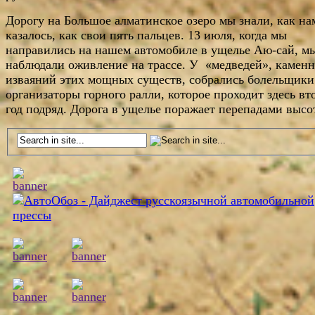
Дорогу на Большое алматинское озеро мы знали, как на
казалось, как свои пять пальцев. 13 июля, когда мы
направились на нашем автомобиле в ущелье Аю-сай, м
наблюдали оживление на трассе. У «медведей», камен
изваяний этих мощных существ, собрались болельщики
организаторы горного ралли, которое проходит здесь вт
год подряд. Дорога в ущелье поражает перепадами высо