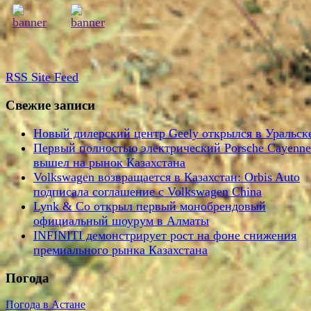
RSS
Site Feed
Свежие записи
Новый дилерский центр Geely открылся в Уральск
Первый полностью электрический Porsche Cayenne
вышел на рынок Казахстана
Volkswagen возвращается в Казахстан: Orbis Auto
подписала соглашение с Volkswagen China
Lynk & Co открыл первый монобрендовый
официальный шоурум в Алматы
INFINITI демонстрирует рост на фоне снижения
премиального рынка Казахстана
Погода
Погода в Астане