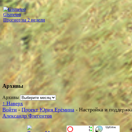
Gismeteo
Прогноз на 2 недели
Архивы
Архивы
↑
Наверх
Войти
-
Проект Юрия Ерёмина
- Настройка и поддержка
Александр Флегентов