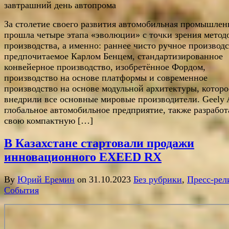
За столетие своего развития автомобильная промышлен
прошла четыре этапа «эволюции» с точки зрения метод
производства, а именно: раннее чисто ручное производс
предпочитаемое Карлом Бенцем, стандартизированное
конвейерное производство, изобретённое Фордом,
производство на основе платформы и современное
производство на основе модульной архитектуры, которо
внедрили все основные мировые производители. Geely 
глобальное автомобильное предприятие, также разработ
свою компактную […]
В Казахстане стартовали продажи
инновационного EXEED RX
By
Юрий Еремин
on 31.10.2023
Без рубрики
,
Пресс-рел
События