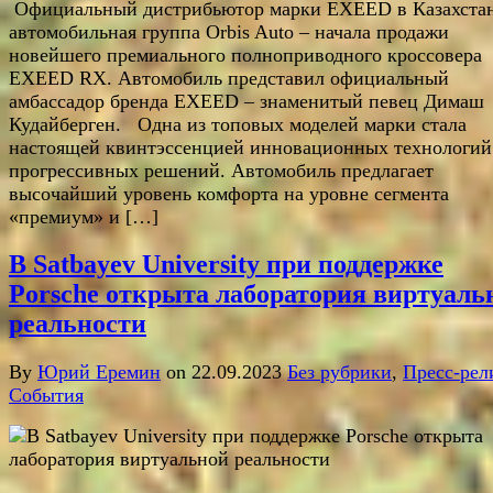
Официальный дистрибьютор марки EXEED в Казахстан
автомобильная группа Orbis Auto – начала продажи
новейшего премиального полноприводного кроссовера
EXEED RX. Автомобиль представил официальный
амбассадор бренда EXEED – знаменитый певец Димаш
Кудайберген. Одна из топовых моделей марки стала
настоящей квинтэссенцией инновационных технологий
прогрессивных решений. Автомобиль предлагает
высочайший уровень комфорта на уровне сегмента
«премиум» и […]
В Satbayev University при поддержке
Porsche открыта лаборатория виртуаль
реальности
By
Юрий Еремин
on 22.09.2023
Без рубрики
,
Пресс-рел
События