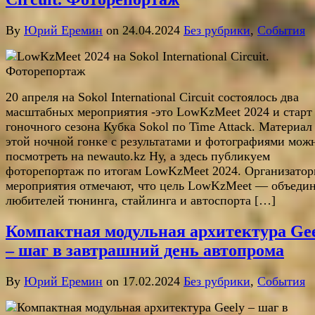
By
Юрий Еремин
on 24.04.2024
Без рубрики
,
События
20 апреля на Sokol International Circuit состоялось два
масштабных мероприятия -это LowKzMeet 2024 и старт
гоночного сезона Кубка Sokol по Time Attack. Материал
этой ночной гонке с результатами и фотографиями мож
посмотреть на newauto.kz Ну, а здесь публикуем
фоторепортаж по итогам LowKzMeet 2024. Организато
мероприятия отмечают, что цель LowKzMeet — объеди
любителей тюнинга, стайлинга и автоспорта […]
Компактная модульная архитектура Ge
– шаг в завтрашний день автопрома
By
Юрий Еремин
on 17.02.2024
Без рубрики
,
События