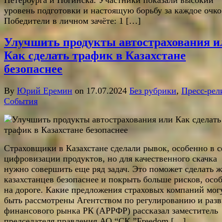
уровень подготовки и настоящую борьбу за каждое очко
Победители в личном зачёте: 1 […]
Улучшить продукты автострахования и
Как сделать трафик в Казахстане
безопаснее
By
Юрий Еремин
on 17.07.2024
Без рубрики
,
Пресс-рел
События
Страховщики в Казахстане сделали рывок, особенно в 
цифровизации продуктов, но для качественного скачка
нужно совершить еще ряд задач. Это поможет сделать 
казахстанцев безопаснее и покрыть больше рисков, осо
на дороге. Какие предложения страховых компаний мог
быть рассмотрены Агентством по регулированию и раз
финансового рынка РК (АРРФР) рассказал заместитель
председателя правления АО “СК ”Freedom […]