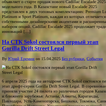
объявляет о старте продаж нового Cadillac Escalade 2025
модельного года. В Казахстане новый Escalade 2025
представлен в двух топовых комплектациях: Premium L
Platinum и Sport Platinum, каждая из которых отличается
собственными дизайнерскими акцентами и расширенн
набором опций. Cadillac Escalade 2025 продолжает тра
инноваций […]
На СТК Sokol состоялся первый этап
Gorilla Drift Street Legal
By
Юрий Еремин
on 15.04.2025
Без рубрики
,
События
6 апреля 2025 года на автодроме СТК Sokol состоялся п
этап дрифт-серии Gorilla Drift Street Legal. В соревнова
приняли участие 24 пилота из различных городов Казах
и ближнего зарубежья: Астаны, Алматы, Караганды,
Павлодара, Усть-Каменогорска, Бишкека, Токмока, Санк
Петербурга и Ногинска. Участники показали высокий