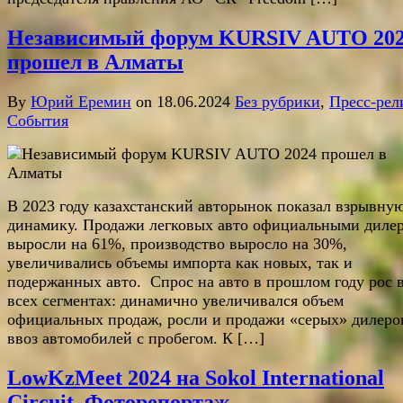
Независимый форум KURSIV AUTO 20
прошел в Алматы
By
Юрий Еремин
on 18.06.2024
Без рубрики
,
Пресс-рел
События
В 2023 году казахстанский авторынок показал взрывну
динамику. Продажи легковых авто официальными диле
выросли на 61%, производство выросло на 30%,
увеличивались объемы импорта как новых, так и
подержанных авто. Спрос на авто в прошлом году рос 
всех сегментах: динамично увеличивался объем
официальных продаж, росли и продажи «серых» дилеро
ввоз автомобилей с пробегом. К […]
LowKzMeet 2024 на Sokol International
Circuit. Фоторепортаж