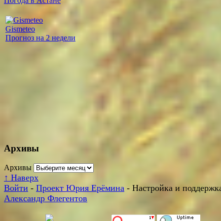
Погода в Астане
Gismeteo
Прогноз на 2 недели
Архивы
Архивы
↑
Наверх
Войти
-
Проект Юрия Ерёмина
- Настройка и поддержка
Александр Флегентов