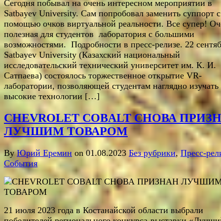
Сегодня побывал на очень интересном мероприятии в
Satbayev University. Сам попробовал заменить суппорт с
помощью очков виртуальной реальности. Все супер! Оч
полезная для студентов лаборатория с большими
возможностями. Подробности в пресс-релизе. 22 сентяб
Satbayev University (Казахский национальный
исследовательский технический университет им. К. И.
Сатпаева) состоялось торжественное открытие VR-
лаборатории, позволяющей студентам наглядно изучать
высокие технологии […]
CHEVROLET COBALT СНОВА ПРИЗ
ЛУЧШИМ ТОВАРОМ
By
Юрий Еремин
on 01.08.2023
Без рубрики
,
Пресс-рел
События
21 июля 2023 года в Костанайской области выбрали
победителей регионального конкурса-выставки «Лучши