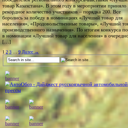
товар Казахстана». В этом году в мероприятии приняло
рекордное количество участников – порядка 200. Все
боролись за победу в номинациях «Лучший товар для
населения», «Продовольственные товары», «Лучший то
производственного назначения». По итогам конкурса п
в номинации «Лучший товар для населения» в очередно
[…]
1
2
3
…
9
Далее →