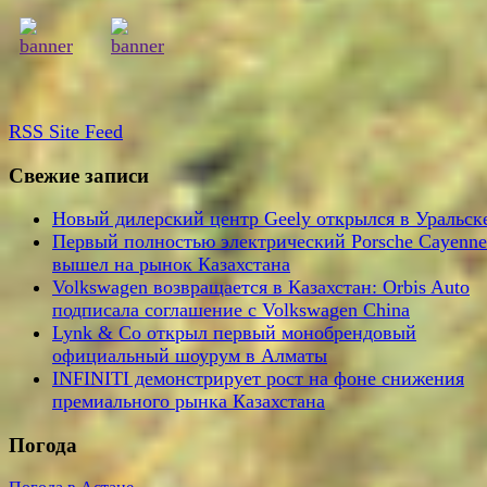
RSS
Site Feed
Свежие записи
Новый дилерский центр Geely открылся в Уральск
Первый полностью электрический Porsche Cayenne
вышел на рынок Казахстана
Volkswagen возвращается в Казахстан: Orbis Auto
подписала соглашение с Volkswagen China
Lynk & Co открыл первый монобрендовый
официальный шоурум в Алматы
INFINITI демонстрирует рост на фоне снижения
премиального рынка Казахстана
Погода