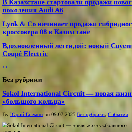
В Казахстане стартовали продажи новог
поколения Audi A6
Lynk & Co начинает продажи гибридног
кроссовера 08 в Казахстане
Вдохновленный легендой: новый Cayen
Coupé Electric
‹
›
Без рубрики
Sokol International Circuit — новая жиз
«большого кольца»
By
Юрий Еремин
on 09.07.2025
Без рубрики
,
События