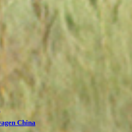
а
wagen China