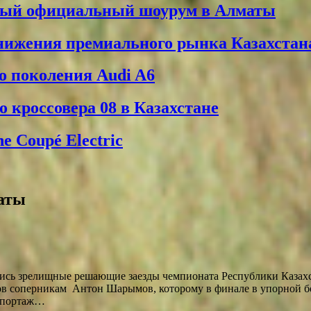
вый официальный шоурум в Алматы
снижения премиального рынка Казахстан
о поколения Audi A6
 кроссовера 08 в Казахстане
 Coupé Electric
маты
ись зрелищные решающие заезды чемпионата Республики Казахста
в соперникам Антон Шарымов, которому в финале в упорной бор
репортаж…