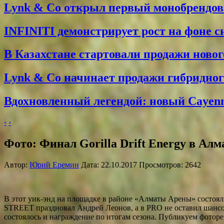
Lynk & Co открыл первый монобрендо
INFINITI демонстрирует рост на фоне 
В Казахстане стартовали продажи новог
Lynk & Co начинает продажи гибридного
Вдохновленный легендой: новый Cayenne
‹
›
Фото: Финал Gorilla Drift Energy в Ал
Автор:
Юрий Еремин
Дата: 22.10.2017 Просмотров: 2642
В этот уик-энд на площадке в районе «Алматы Арены» состоял
STREET праздновал Андрей Леонов, а в PRO не оставил шансо
состоялось и награждение по итогам сезона. Публикуем фото