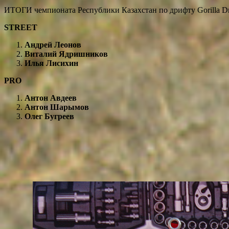
ИТОГИ чемпионата Республики Казахстан по дрифту Gorilla Dri
STREET
Андрей Леонов
Виталий Ядришников
Илья Лисихин
PRO
Антон Авдеев
Антон Шарымов
Олег Бугреев