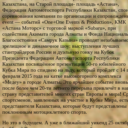
Казахстана, на Старой площади- площадь «Астана»,
Федерация Автомотоспорта Республики Казахстан, спо
соревнования компания по организации и сопровожде
event — событий «One+One Events & Production», КМК
«Астана Моторс» c торговой маркой «Subaru», при
содействии Акимата города Алматы и Фонда Национал
Благосостояния «Самрук Казына» проводят незабываемо
зрелищное и динамичное шоу: выступления лучших
стантрайдеров России и дуэльную гонку на Кубок
Президента Федерации Автомотоспорта Республики
Казахстан посвящённое презентации 50-го юбилейного
Кубка Мира по спидвею на льду, который пройдет с 14 
февраля 2015 года на катке высокогорного комплекса
«Медеу» в городе Алматы
.
Это ярчайшее событие вновь
после более чем 20-ти летнего перерыва привлечёт в н
страну представителей многих стран Европы и мира
!
С
спортсменов, заявленных на участие в Кубке Мира, есть
представителя Казахстана, которые будут представлены
поклонникам мотоциклетного спорта.
Но это в будущем. А уже в ближайший уикенд 25 октяб