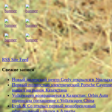
RSS
Site Feed
Свежие записи
Новый дилерский центр Geely открылся в Уральск
Первый полностью электрический Porsche Cayenne
вышел на рынок Казахстана
Volkswagen возвращается в Казахстан: Orbis Auto
подписала соглашение с Volkswagen China
Lynk & Co открыл первый монобрендовый
официальный шоурум в Алматы