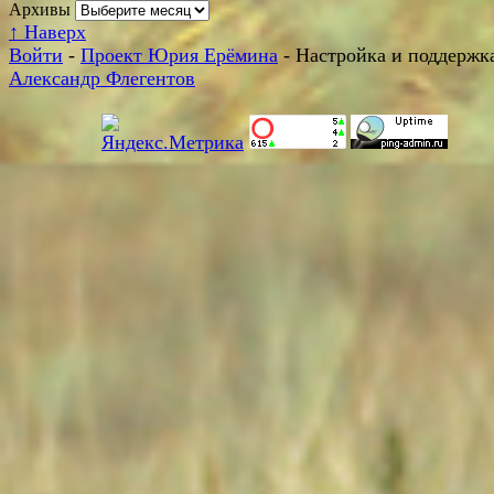
Архивы
↑
Наверх
Войти
-
Проект Юрия Ерёмина
- Настройка и поддержка
Александр Флегентов