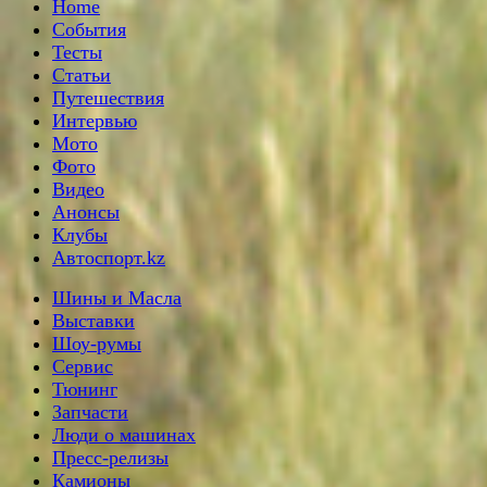
Home
События
Тесты
Статьи
Путешествия
Интервью
Мото
Фото
Видео
Анонсы
Клубы
Автоспорт.kz
Шины и Масла
Выставки
Шоу-румы
Сервис
Тюнинг
Запчасти
Люди о машинах
Пресс-релизы
Камионы