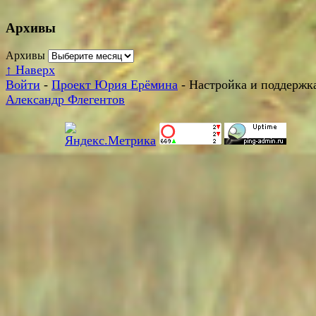
Архивы
Архивы
↑
Наверх
Войти
-
Проект Юрия Ерёмина
- Настройка и поддержка
Александр Флегентов