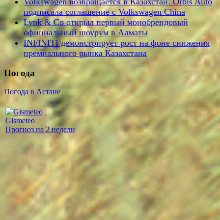
Volkswagen возвращается в Казахстан: Orbis Auto
подписала соглашение с Volkswagen China
Lynk & Co открыл первый монобрендовый
официальный шоурум в Алматы
INFINITI демонстрирует рост на фоне снижения
премиального рынка Казахстана
Погода
Погода в Астане
Gismeteo
Прогноз на 2 недели