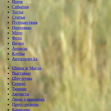
Home
События
Тесты
Статьи
Путешествия
Интервью
Мото
Фото
Видео
Анонсы
Клубы
Автоспорт.kz
Шины и Масла
Выставки
Шоу-румы
Сервис
Тюнинг
Запчасти
Люди о машинах
Пресс-релизы
Камионы