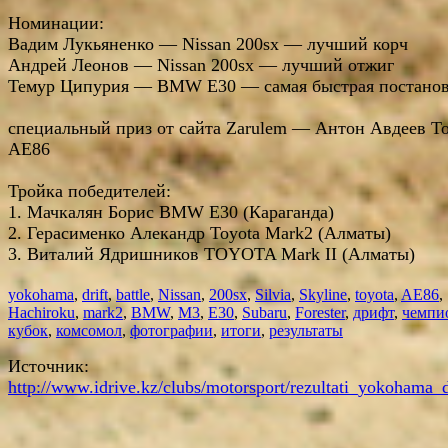
Номинации:
Вадим Лукьяненко — Nissan 200sx — лучший корч
Андрей Леонов — Nissan 200sx — лучший отжиг
Темур Ципурия — BMW E30 — самая быстрая постано
специальный приз от сайта Zarulem — Антон Авдеев To
AE86
Тройка победителей:
1. Мачкалян Борис BMW E30 (Караганда)
2. Герасименко Алекандр Toyota Mark2 (Алматы)
3. Виталий Ядришников TOYOTA Mark II (Алматы)
yokohama
,
drift
,
battle
,
Nissan
,
200sx
,
Silvia
,
Skyline
,
toyota
,
AE86
,
Hachiroku
,
mark2
,
BMW
,
M3
,
E30
,
Subaru
,
Forester
,
дрифт
,
чемпи
кубок
,
комсомол
,
фотографии
,
итоги
,
результаты
Источник:
http://www.idrive.kz/clubs/motorsport/rezultati_yokohama_d