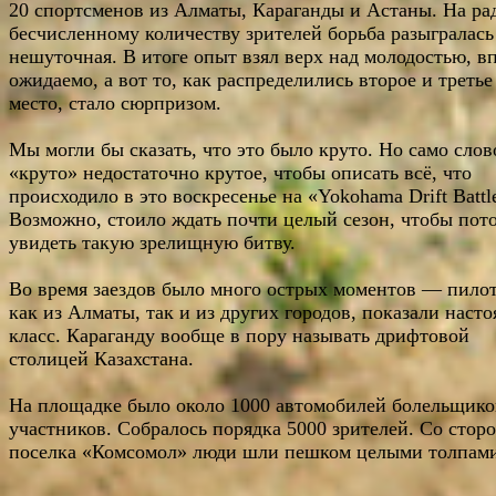
20 спортсменов из Алматы, Караганды и Астаны. На ра
бесчисленному количеству зрителей борьба разыгралась
нешуточная. В итоге опыт взял верх над молодостью, в
ожидаемо, а вот то, как распределились второе и третье
место, стало сюрпризом.
Мы могли бы сказать, что это было круто. Но само слов
«круто» недостаточно крутое, чтобы описать всё, что
происходило в это воскресенье на «Yokohama Drift Battl
Возможно, стоило ждать почти целый сезон, чтобы пот
увидеть такую зрелищную битву.
Во время заездов было много острых моментов — пило
как из Алматы, так и из других городов, показали наст
класс. Караганду вообще в пору называть дрифтовой
столицей Казахстана.
На площадке было около 1000 автомобилей болельщико
участников. Собралось порядка 5000 зрителей. Со стор
поселка «Комсомол» люди шли пешком целыми толпа