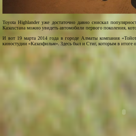
Toyota Highlander уже достаточно давно снискал популярнос
Казахстана можно увидеть автомобили первого поколения, кот
И вот 19 марта 2014 года в городе Алматы компания «Тойо
киностудии «Казахфильм». Здесь был и Стиг, которым в итоге 