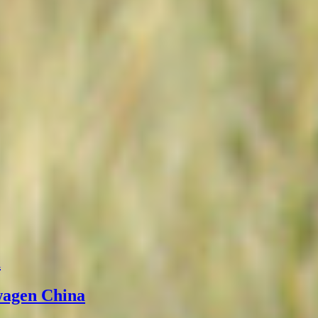
а
wagen China