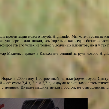
я презентации нового Toyota Highlander. Мы хотели создать ма
ак универсал или пикап, комфортный, как седан бизнес-класса
нозировать его успех не только у лояльных клиентов, но и у тех 
ар Мадиев, первым в Казахстане севший за руль нового Highla
ью-Йорке в 2000 году. Построенный на платформе Toyota Cam
– объемом 2,4 л, 3 л и 3,3 л, и двумя вариантами автоматичес
 и с полным. Внешне машина имела простой, не отягощенный д