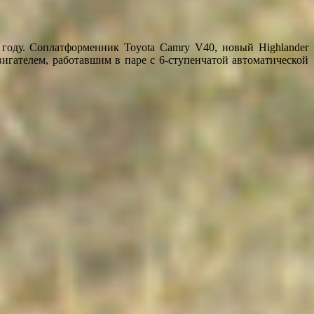
 году. Соплатформенник Toyota Camry V40, новый Highlander
гателем, работавшим в паре с 6-ступенчатой автоматической