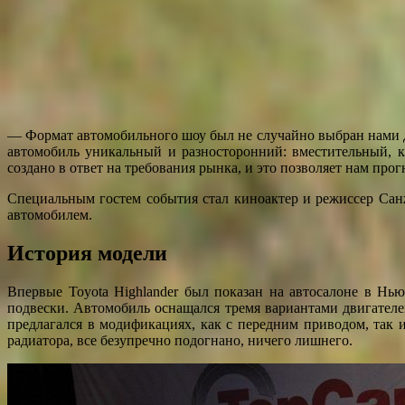
— Формат автомобильного шоу был не случайно выбран нами дл
автомобиль уникальный и разносторонний: вместительный, к
создано в ответ на требования рынка, и это позволяет нам прог
Специальным гостем события стал киноактер и режиссер Санж
автомобилем.
История модели
Впервые Toyota Highlander был показан на автосалоне в Н
подвески. Автомобиль оснащался тремя вариантами двигателей 
предлагался в модификациях, как с передним приводом, так
радиатора, все безупречно подогнано, ничего лишнего.