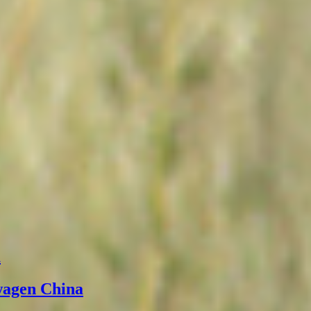
а
wagen China