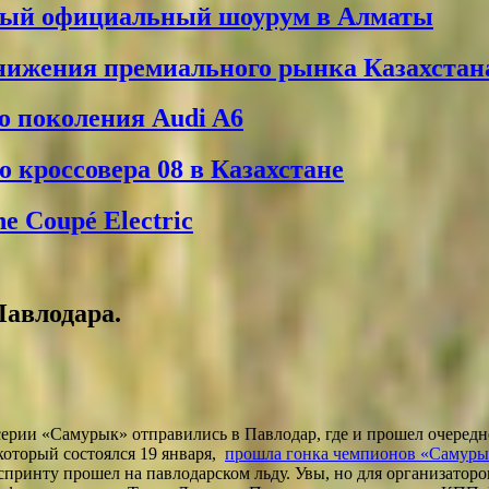
вый официальный шоурум в Алматы
снижения премиального рынка Казахстан
о поколения Audi A6
 кроссовера 08 в Казахстане
 Coupé Electric
авлодара.
серии «Самурык» отправились в Павлодар, где и прошел очередн
, который состоялся 19 января,
прошла гонка чемпионов «Самурык
спринту прошел на павлодарском льду. Увы, но для организатор