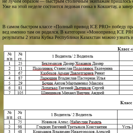
не лучим образом — быстрым столичным экипажам пришлось оф
Уже на этой неделе состоится ледовая гонка в Кокшетау, а заве
В самом быстром классе «Полный привод ICE PRO» победу праз
вед именно там он родился. В категории «Монопривод ICE PR
результаты 2 этапа Кубка Республики Казахстан можно узнать 