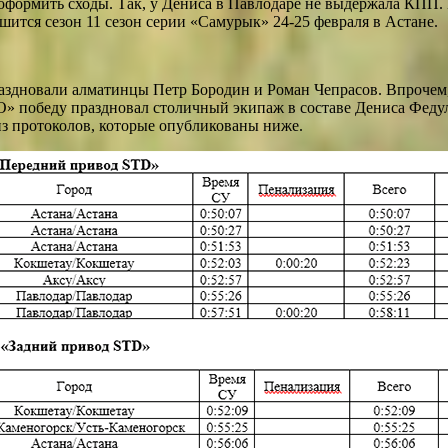
ормить сходы. Так, у Дениса в Павлодаре не выдержала КПП. Н
ршится сезон 11 сезон серии «Самурык» 24-25 февраля в Астане.
дновали алматинцы Петр Бородин и Роман Чепрасов. Впрочем, с
O» победу праздновал столичный экипаж в составе Дениса Феду
из протоколов, которые опубликованы ниже.