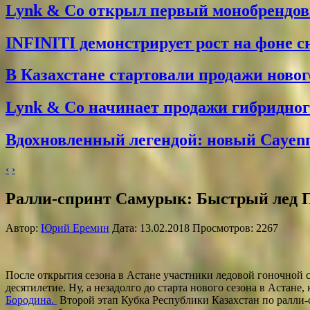
Lynk & Co открыл первый монобрендо
INFINITI демонстрирует рост на фоне 
В Казахстане стартовали продажи новог
Lynk & Co начинает продажи гибридного
Вдохновленный легендой: новый Cayenne
‹
›
Ралли-спринт Самурык: Быстрый лед П
Автор:
Юрий Еремин
Дата: 13.02.2018 Просмотров: 2267
После открытия сезона в Астане участники ледовой гоночной 
десятилетие. Ну, а незадолго до старта нового сезона в Астане
Бородина.
Второй этап Кубка Республики Казахстан по ралли-