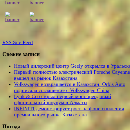
RSS
Site Feed
Свежие записи
Новый дилерский центр Geely открылся в Уральск
Первый полностью электрический Porsche Cayenne
вышел на рынок Казахстана
Volkswagen возвращается в Казахстан: Orbis Auto
подписала соглашение с Volkswagen China
Lynk & Co открыл первый монобрендовый
официальный шоурум в Алматы
INFINITI демонстрирует рост на фоне снижения
премиального рынка Казахстана
Погода