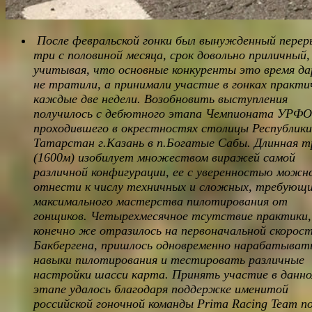
После февральской гонки был вынужденный перер
три с половиной месяца, срок довольно приличный,
учитывая, что основные конкуренты это время да
не тратили, а принимали участие в гонках практи
каждые две недели. Возобновить выступления
получилось с дебютного этапа Чемпионата УРФО
проходившего в окрестностях столицы Республики
Татарстан г.Казань в п.Богатые Сабы. Длинная т
(1600м) изобилует множеством виражей самой
различной конфигурации, ее с уверенностью можн
отнести к числу техничных и сложных, требующ
максимального мастерства пилотирования от
гонщиков. Четырехмесячное тсутствие практики,
конечно же отразилось на первоначальной скорос
Бакбергена, пришлось одновременно нарабатыват
навыки пилотирования и тестировать различные
настройки шасси карта. Принять участие в данн
этапе удалось благодаря поддержке именитой
российской гоночной команды Prima Racing Team п