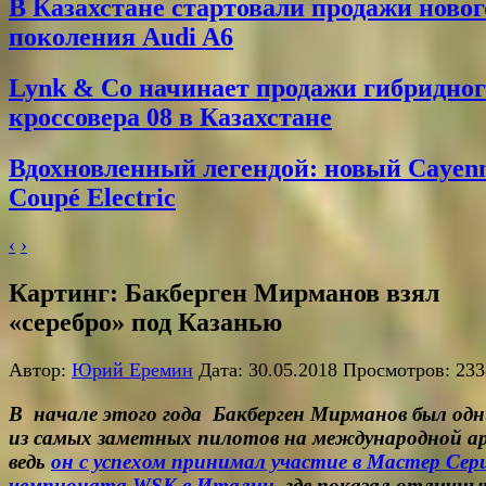
В Казахстане стартовали продажи новог
поколения Audi A6
Lynk & Co начинает продажи гибридног
кроссовера 08 в Казахстане
Вдохновленный легендой: новый Cayen
Coupé Electric
‹
›
Картинг: Бакберген Мирманов взял
«серебро» под Казанью
Автор:
Юрий Еремин
Дата: 30.05.2018 Просмотров: 233
В начале этого года Бакберген Мирманов был од
из самых заметных пилотов на международной ар
ведь
он с успехом принимал участие в Мастер Сер
чемпионата WSK в Италии
, где показал отличны