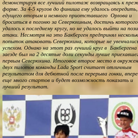
демонстрируя все лучший пилотаж возвращаясь к пре
форме. За 4-5 кругов до финиша ему удалось опередить,
едущего вторым и немного приотставшего Орлова и
броситься в погоню за Северюхиным, достичь которого
удалось к последнему кругу, но не удалось выйти на поз
атаки. Несмотря на это Бакберген предпринял нескольк
попыток атаковать Северюхина, которые не увенчалис
успехом. Однако на этот раз лучший круг в Бакбергена
заезде был на 2 десятые доли секунды лучше приехавше
первым Северюхина. Итоговое второе место в окруже
двух пилотов команды Lada Sport считает отличным
результатом для дебютной после перерыва гонки, впер
еще много стартов и будет возможность показать и
лучший результат.