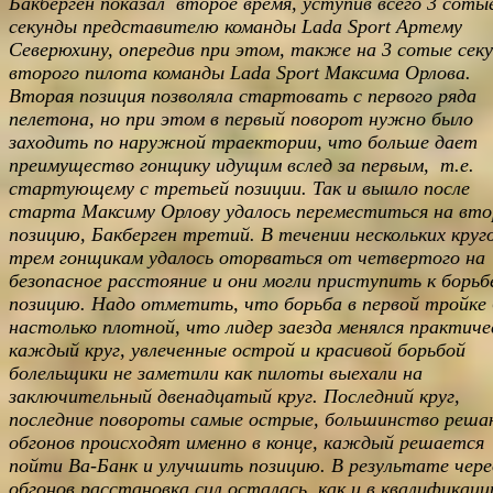
Бакберген показал второе время, уступив всего 3 соты
секунды представителю команды Lada Sport Артему
Северюхину, опередив при этом, также на 3 сотые сек
второго пилота команды Lada Sport Максима Орлова.
Вторая позиция позволяла стартовать с первого ряда
пелетона, но при этом в первый поворот нужно было
заходить по наружной траектории, что больше дает
преимущество гонщику идущим вслед за первым, т.е.
стартующему с третьей позиции. Так и вышло после
старта Максиму Орлову удалось переместиться на вт
позицию, Бакберген третий. В течении нескольких круг
трем гонщикам удалось оторваться от четвертого на
безопасное расстояние и они могли приступить к борьб
позицию. Надо отметить, что борьба в первой тройке
настолько плотной, что лидер заезда менялся практиче
каждый круг, увлеченные острой и красивой борьбой
болельщики не заметили как пилоты выехали на
заключительный двенадцатый круг. Последний круг,
последние повороты самые острые, большинство реш
обгонов происходят именно в конце, каждый решается
пойти Ва-Банк и улучшить позицию. В результате чер
обгонов расстановка сил осталась, как и в квалификаци