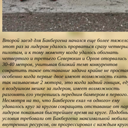
Второй заезд для Бакбергена начался еще более тяжело
этот раз за лидером удалось прорваться сразу четвер
пилотам, и к тому моменту когда удалось обогнать
четвертого и третьего Северюхин и Орлов оторвались
30-40 метров, учитывая близкий темп конкурентов
сократить такое отставание задача крайне не простая
особенно когда первые двое имеют возможность ехать
так называемые 2 мотора, это когда задний гонщик, е
в воздушном мешке за лидером, имеет возможность
разгонять его уперевшись передним бампером в первого.
Несмотря на то, что Бакберген ехал «в одного» ему
удавалось круг за кругом сокращать отставание от па
лидеров показывая быстрейшее время на круге. Подобн
условия требовали от Бакбергена максимальной мобили
внутренних ресурсов, он прогрессировал с каждым круг