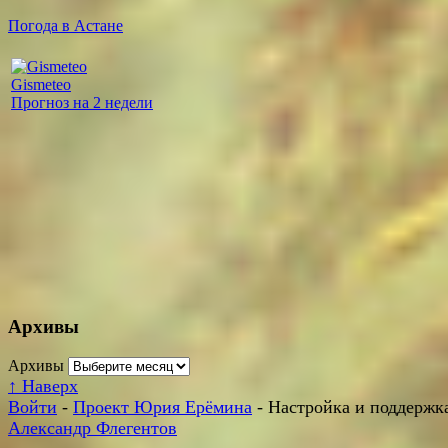
Погода в Астане
Gismeteo
Прогноз на 2 недели
Архивы
Архивы
↑
Наверх
Войти
-
Проект Юрия Ерёмина
- Настройка и поддержка
Александр Флегентов