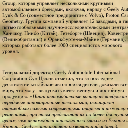
Group, которая управляет несколькими крупными
автомобильными брендами, включая, наряду с Geely Aut
Lynk & Co (совместное предприятие с Volvo), Proton Car
Geometry. Группа компаний управляет 12 заводами, а т
пятью глобальными научно-исследовательскими центра
Ханчжоу, Нинбо (Китай), Гетеборге (Швеция), Ковентр
(Великобритания) и Франкфурте-на-Майне (Германия), 
которых работают более 1000 специалистов мирового
уровня.
Генеральный директор Geely Automobile International
Corporation Сун Цзюнь отметил, что за последнее
десятилетие китайские автопроизводители доказали вс
миру, что могут выпускать качественную и достойную
продукцию.
«Наши автомобильные концерны внедряют
передовые инновационные технологии, оснащают
автомобили самыми современными опциями и инженер
решениями, при этом предлагают их по более доступн
ценам, чем автомобили аналогичного класса из Европы 
Японии.
Geely – это активно развивающийся бренд,