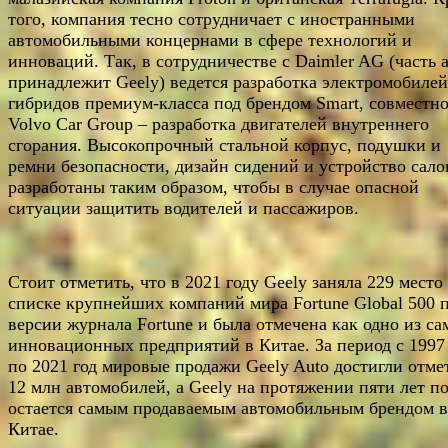
того, компания тесно сотрудничает с иностранными
автомобильными концернами в сфере технологий и
инноваций. Так, в сотрудничестве с Daimler AG (часть 
принадлежит Geely) ведется разработка электромобилей
гибридов премиум-класса под брендом Smart, совместно
Volvo Car Group – разработка двигателей внутреннего
сгорания. Высокопрочный стальной корпус, подушки и
ремни безопасности, дизайн сидений и устройство сало
разработаны таким образом, чтобы в случае опасной
ситуации защитить водителей и пассажиров.
Стоит отметить, что в 2021 году Geely заняла 229 место
списке крупнейших компаний мира Fortune Global 500 
версии журнала Fortune и была отмечена как одно из с
инновационных предприятий в Китае. За период с 1997
по 2021 год мировые продажи Geely Auto достигли отме
12 млн автомобилей, а Geely на протяжении пяти лет п
остается самым продаваемым автомобильным брендом в
Китае.