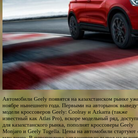
Автомобили Geely появятся на казахстанском рынке уж
ноябре нынешнего года. Первыми на авторынок выведу
модели кроссоверов Geely: Coolray и Azkarra (также
известный как Atlas Pro), вскоре модельный ряд, досту
для казахстанского рынка, пополнят кроссоверы Geely
Monjaro и Geely Tugella. Цены на автомобили стартуют 
млн тенге. В перспективе запланирован вывод на рыно