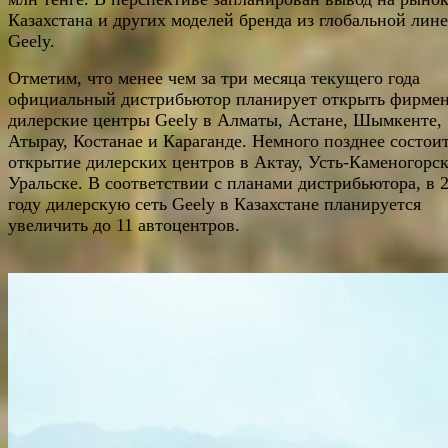
Казахстана и других моделей бренда из глобальной лин
Geely.
Отметим, что менее чем за три месяца текущего года
официальный дистрибьютор планирует открыть фирме
дилерские центры Geely в Алматы, Астане, Шымкенте,
Атырау, Костанае и Караганде. Немного позднее состои
открытие дилерских центров в Актау, Усть-Каменогорск
Уральске. В соответствии с планами дистрибьютора, в 
году дилерскую сеть Geely в Казахстане планируется
увеличить до 11 автоцентров.