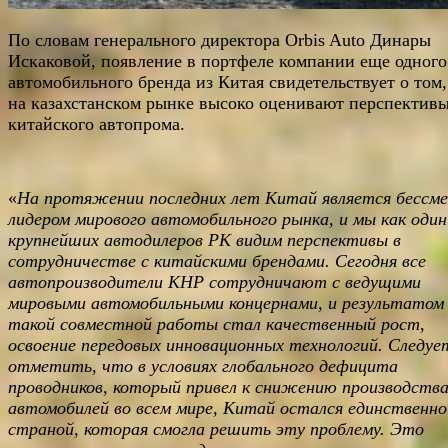
По словам генерального директора Orbis Auto Динары
Искаковой, появление в портфеле компании еще одного
автомобильного бренда из Китая свидетельствует о том,
на казахстанском рынке высоко оценивают перспектив
китайского автопрома.
«
На протяжении последних лет Китай является бессм
лидером мирового автомобильного рынка, и мы как один
крупнейших автодилеров РК видим перспективы в
сотрудничестве с китайскими брендами. Сегодня все
автопроизводители КНР сотрудничают с ведущими
мировыми автомобильными концернами, и результатом
такой совместной работы стал качественный рост,
освоение передовых инновационных технологий. Следуе
отметить, что в условиях глобального дефицита
проводников, который привел к снижению производств
автомобилей во всем мире, Китай остался единственно
страной, которая смогла решить эту проблему. Это