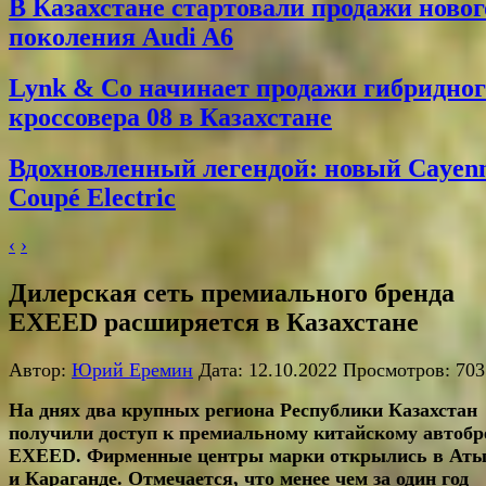
В Казахстане стартовали продажи новог
поколения Audi A6
Lynk & Co начинает продажи гибридног
кроссовера 08 в Казахстане
Вдохновленный легендой: новый Cayen
Coupé Electric
‹
›
Дилерская сеть премиального бренда
EXEED расширяется в Казахстане
Автор:
Юрий Еремин
Дата: 12.10.2022 Просмотров: 703
На днях два крупных региона Республики Казахстан
получили доступ к премиальному китайскому автобр
EXEED. Фирменные центры марки открылись в Аты
и Караганде. Отмечается, что менее чем за один год