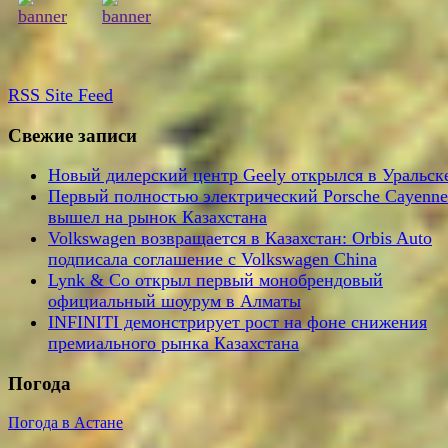
RSS
Site Feed
Свежие записи
Новый дилерский центр Geely открылся в Уральск
Первый полностью электрический Porsche Cayenne
вышел на рынок Казахстана
Volkswagen возвращается в Казахстан: Orbis Auto
подписала соглашение с Volkswagen China
Lynk & Co открыл первый монобрендовый
официальный шоурум в Алматы
INFINITI демонстрирует рост на фоне снижения
премиального рынка Казахстана
Погода
Погода в Астане