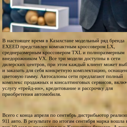
В настоящее время в Казахстане модельный ряд бренда
EXEED представлен компактным кроссовером LX,
среднеразмерным кроссовером TXL и полноразмерным
внедорожником VX. Все три модели доступны в сети
дилерских центров, при этом каждый клиент может выб
и заказать для себя конкретную комплектацию, оснащен
цветовую гамму. Автосалоны сети предлагают полный
комплекс продажных и консалтинговых сервисов, вклю
услугу «трейд-ин», кредитование и рассрочку для
приобретения автомобиля.
Всего с конца апреля по сентябрь дистрибьютор реализ
911 авто. В результате по итогам сентября марка вошла 
топ-10 самых продаваемых в Казахстане брендов. А так