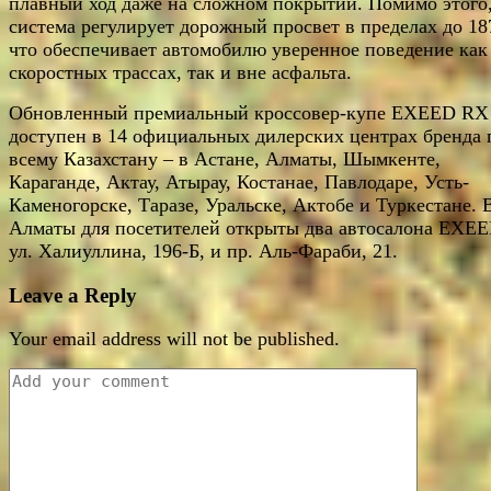
плавный ход даже на сложном покрытии. Помимо этого
система регулирует дорожный просвет в пределах до 18
что обеспечивает автомобилю уверенное поведение как
скоростных трассах, так и вне асфальта.
Обновленный премиальный кроссовер-купе EXEED RX
доступен в 14 официальных дилерских центрах бренда 
всему Казахстану – в Астане, Алматы, Шымкенте,
Караганде, Актау, Атырау, Костанае, Павлодаре, Усть-
Каменогорске, Таразе, Уральске, Актобе и Туркестане. 
Алматы для посетителей открыты два автосалона EXEE
ул. Халиуллина, 196-Б, и пр. Аль-Фараби, 21.
Leave a Reply
Your email address will not be published.