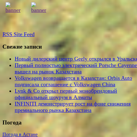
RSS
Site Feed
Свежие записи
Новый дилерский центр Geely открылся в Уральск
Первый полностью электрический Porsche Cayenne
вышел на рынок Казахстана
Volkswagen возвращается в Казахстан: Orbis Auto
подписала соглашение с Volkswagen China
Lynk & Co открыл первый монобрендовый
официальный шоурум в Алматы
INFINITI демонстрирует рост на фоне снижения
премиального рынка Казахстана
Погода
Погода в Астане