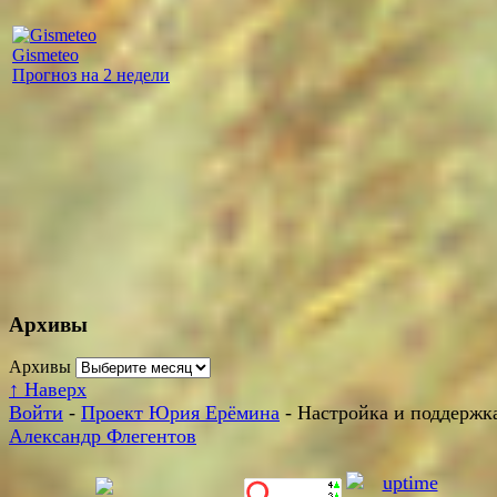
Gismeteo
Прогноз на 2 недели
Архивы
Архивы
↑
Наверх
Войти
-
Проект Юрия Ерёмина
- Настройка и поддержка
Александр Флегентов