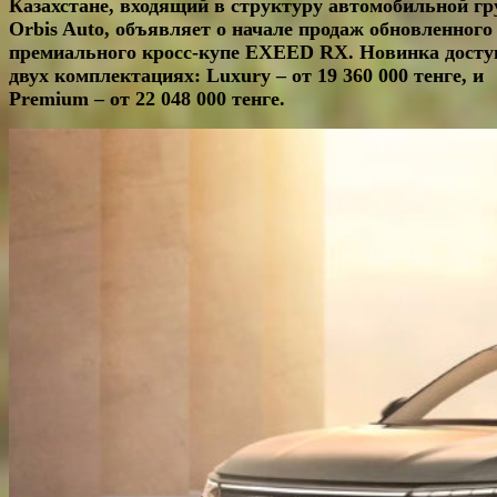
Казахстане, входящий в структуру автомобильной г
Orbis Auto, объявляет о начале продаж обновленного
премиального кросс-купе EXEED RX. Новинка досту
двух комплектациях:
Luxury
– от 19 360 000 тенге, и
Premium – от 22 048 000 тенге.