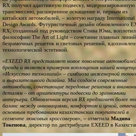
RX получил адаптивную подвеску, модернизированную
трансмиссию, расширенное оснащение и, первым из
китайских автомобилей, – золотую награду International
Design Awards. Футуристичный дизайн обновленного 
RX, созданный под руководством Стива Юма, воплотил
философию The Art of Light – сочетание плавных линий
безрамочных решеток и световых решений, вдохновле
технологической эстетикой.
«EXEED RX представляет новое поколение автомобиле
бренда и является примером воплощения нашей концепц
«Искусство технологий» – симбиоза инженерной точн
и выразительного дизайна. Мы создаем современные
автомобили, сочетающие передовые решения и внимани
деталям – от архитектуры подвески до эргономики
интерьера. Обновленная версия RX предлагает более т
баланс между инновациями, комфортом и ценой, отвеч
основным требованиям казахстанских покупателей в
сегменте люксовых кроссоверов»,
–
отметила
Мадина
Токенова
, директор по дистрибуции EXEED в Казахста