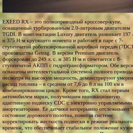
EXEED RX – это полноприводный кроссовер-купе,
оснащенный турбированным 2.0-литровым двигателем
TGDI. В комплектации Luxury двигатель развивает 197 л
и 375 Н·м крутящего момента и работает в паре с 7-
ступенчатой роботизированной коробкой передач (7DC
производства Getrag. В версии Premium двигатель
форсирован до 249 л. с. и 385 Н·м и сочетается с 8-
ступенчатой АКПП с гидротрансформатором. Обе верс
оснащены интеллектуальной системой полного привода
несмотря на высокую мощность, демонстрируют умере
расход топлива – в среднем от 7,6 до 8 л на 100 км в
комбинированном цикле. Кроме того, RX стал первым
автомобилем марки, получившим инновационную
адаптивную подвеску CDC с электронно управляемыми
амортизаторами. Ее датчики непрерывно отслеживают
состояние дорожного полотна, помогая системе
корректировать жесткость подвески в режиме реального
времени, что обеспечивает стабильное положение кузов