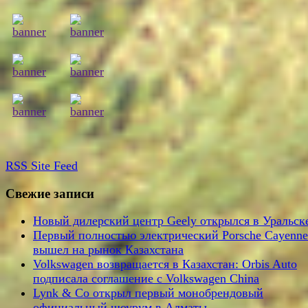
RSS
Site Feed
Свежие записи
Новый дилерский центр Geely открылся в Уральск
Первый полностью электрический Porsche Cayenne
вышел на рынок Казахстана
Volkswagen возвращается в Казахстан: Orbis Auto
подписала соглашение с Volkswagen China
Lynk & Co открыл первый монобрендовый
официальный шоурум в Алматы