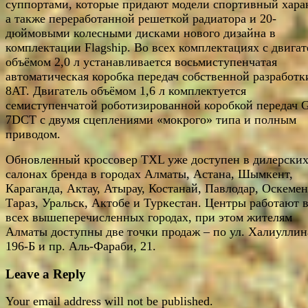
суппортами, которые придают модели спортивный хара
а также переработанной решеткой радиатора и 20-
дюймовыми колесными дисками нового дизайна в
комплектации Flagship. Во всех комплектациях с двига
объёмом 2,0 л устанавливается восьмиступенчатая
автоматическая коробка передач собственной разработк
8AT. Двигатель объёмом 1,6 л комплектуется
семиступенчатой роботизированной коробкой передач G
7DCT с двумя сцеплениями «мокрого» типа и полным
приводом.
Обновленный кроссовер TXL уже доступен в дилерски
салонах бренда в городах Алматы, Астана, Шымкент,
Караганда, Актау, Атырау, Костанай, Павлодар, Оскемен
Тараз, Уральск, Актобе и Туркестан. Центры работают 
всех вышеперечисленных городах, при этом жителям
Алматы доступны две точки продаж – по ул. Халиуллин
196-Б и пр. Аль-Фараби, 21.
Leave a Reply
Your email address will not be published.