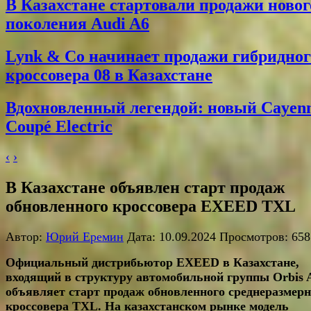
В Казахстане стартовали продажи новог
поколения Audi A6
Lynk & Co начинает продажи гибридног
кроссовера 08 в Казахстане
Вдохновленный легендой: новый Cayen
Coupé Electric
‹
›
В Казахстане объявлен старт продаж
обновленного кроссовера EXEED TXL
Автор:
Юрий Еремин
Дата: 10.09.2024 Просмотров: 658
Официальный дистрибьютор
EXEED в Казахстане,
входящий в структуру автомобильной группы
Orbis
объявляет старт продаж обновленного среднеразмерн
кроссовера TXL. На казахстанском рынке модель