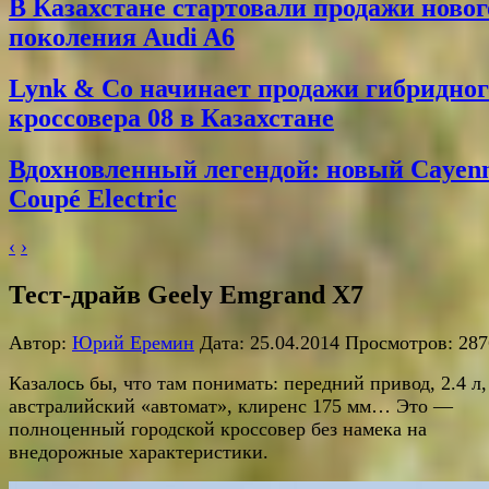
В Казахстане стартовали продажи новог
поколения Audi A6
Lynk & Co начинает продажи гибридног
кроссовера 08 в Казахстане
Вдохновленный легендой: новый Cayen
Coupé Electric
‹
›
Тест-драйв Geely Emgrand X7
Автор:
Юрий Еремин
Дата: 25.04.2014 Просмотров: 287
Казалось бы, что там понимать: передний привод, 2.4 л,
австралийский «автомат», клиренс 175 мм… Это —
полноценный городской кроссовер без намека на
внедорожные характеристики.