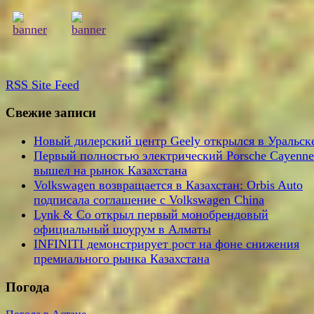
RSS
Site Feed
Свежие записи
Новый дилерский центр Geely открылся в Уральск
Первый полностью электрический Porsche Cayenne
вышел на рынок Казахстана
Volkswagen возвращается в Казахстан: Orbis Auto
подписала соглашение с Volkswagen China
Lynk & Co открыл первый монобрендовый
официальный шоурум в Алматы
INFINITI демонстрирует рост на фоне снижения
премиального рынка Казахстана
Погода