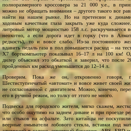
полноразмерного кроссовера за 21 000 у.е., в прин
можно не обращать внимания – другого такого все рав
найти на нашем рынке. Но на претензии к динам
ходовым качествам глаза закрыть уже куда сложнее.
литровый мотор мощностью 158 л.с. раскручивается в
неохотно, а если дорога идет в горку (что в Алма
редкость), то и вовсе слабо. Из-за постоянного же
вдавить педаль газа в пол повышается расход – на тес
Х7 борткомпьютер показывал 16–17 л на 100 км! О
дилер объяснил это обкаткой и заверил, что после 2
пройденных км расход уменьшится до 12–14 л.
Проверим. Пока же он, откровенно говоря, п
Шестиступенчатый «автомат» и вовсе живет своей жи
не согласованной с двигателем. Можно, конечно, пере
его в ручной режим, но толку от этого не много.
Подвеска для городского жителя, мягко скажем, жестко
что особо ощутимо на заднем диване и при проезде ре
или стыков на асфальте. Зато китайцы не поскупили
веерные омыватели лобового стекла, вставки под ма
алюминий в салоне, огромный багажник, ABS, EBD и