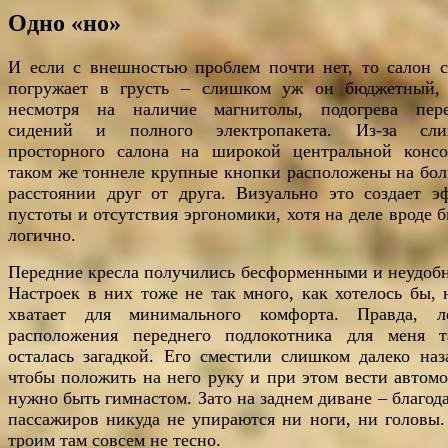
Одно «но»
И если с внешностью проблем почти нет, то салон с
погружает в грусть – слишком уж он бюджетный,
несмотря на наличие магнитолы, подогрева пер
сидений и полного электропакета. Из-за сли
просторного салона на широкой центральной конс
таком же тоннеле крупные кнопки расположены на бо
расстоянии друг от друга. Визуально это создает э
пустоты и отсутствия эргономики, хотя на деле вроде б
логично.
Передние кресла получились бесформенными и неудоб
Настроек в них тоже не так много, как хотелось бы, 
хватает для минимального комфорта. Правда, л
расположения переднего подлокотника для меня 
осталась загадкой. Его сместили слишком далеко на
чтобы положить на него руку и при этом вести автомо
нужно быть гимнастом. Зато на заднем диване – благода
пассажиров никуда не упираются ни ноги, ни головы.
троим там совсем не тесно.