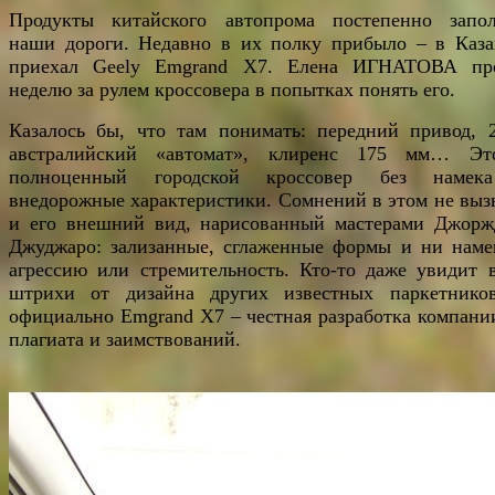
Продукты китайского автопрома постепенно запо
наши дороги. Недавно в их полку прибыло – в Каза
приехал Geely Emgrand X7. Елена ИГНАТОВА пр
неделю за рулем кроссовера в попытках понять его.
Казалось бы, что там понимать: передний привод, 2
австралийский «автомат», клиренс 175 мм… Э
полноценный городской кроссовер без намек
внедорожные характеристики. Сомнений в этом не выз
и его внешний вид, нарисованный мастерами Джорж
Джуджаро: зализанные, сглаженные формы и ни наме
агрессию или стремительность. Кто-то даже увидит 
штрихи от дизайна других известных паркетнико
официально Emgrand X7 – честная разработка компании
плагиата и заимствований.