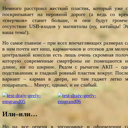
Немного расстроил жесткий пластик, который уже с
поскрипывает на неровной дороге (а ведь со вре
«сверчков» станет больше, и они будут громч
отсутствие USB-входов у магнитолы (ну, китайцы! Э
ваша тема!).
Но самое главное – при всех впечатляющих размерах с
в нем почти нет ниш, карманчиков и отсеков для мелоч
центральной консоли есть лишь очень скромная полоч
которую современные смартфоны не помещаются 
длине, ни по ширине. Рядом с рычагом АКП – оди
подстаканник и гладкий ровный пластик вокруг. Посл
вариант – карман в двери, но там гаджет легко 
поцарапать… Минус, однако, и не слабый.
Или–или…
Но на все огрехи в эргономике и оформлении с