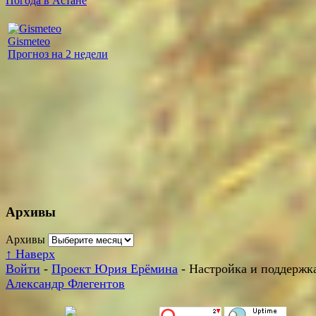
Погода в Астане
Gismeteo
Прогноз на 2 недели
Архивы
Архивы
↑
Наверх
Войти
-
Проект Юрия Ерёмина
- Настройка и поддержка
Александр Флегентов