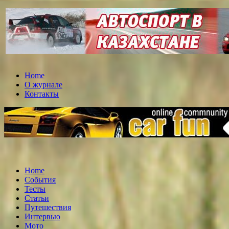
Home
О журнале
Контакты
Home
События
Тесты
Статьи
Путешествия
Интервью
Мото