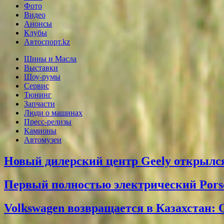
Фото
Видео
Анонсы
Клубы
Автоспорт.kz
Шины и Масла
Выставки
Шоу-румы
Сервис
Тюнинг
Запчасти
Люди о машинах
Пресс-релизы
Камионы
Автомузеи
Новый дилерский центр Geely открылся
Первый полностью электрический Pors
Volkswagen возвращается в Казахстан: 