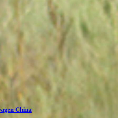
а
wagen China