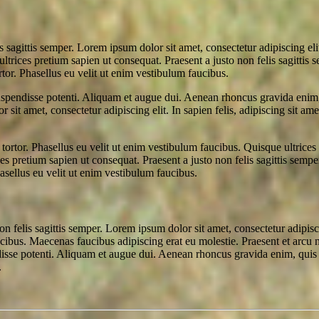
 sagittis semper. Lorem ipsum dolor sit amet, consectetur adipiscing elit. 
ltrices pretium sapien ut consequat. Praesent a justo non felis sagittis 
ortor. Phasellus eu velit ut enim vestibulum faucibus.
uspendisse potenti. Aliquam et augue dui. Aenean rhoncus gravida enim, q
sit amet, consectetur adipiscing elit. In sapien felis, adipiscing sit amet
m tortor. Phasellus eu velit ut enim vestibulum faucibus. Quisque ultrices
es pretium sapien ut consequat. Praesent a justo non felis sagittis sempe
Phasellus eu velit ut enim vestibulum faucibus.
 felis sagittis semper. Lorem ipsum dolor sit amet, consectetur adipiscing
cibus. Maecenas faucibus adipiscing erat eu molestie. Praesent et arcu nu
endisse potenti. Aliquam et augue dui. Aenean rhoncus gravida enim, qui
.