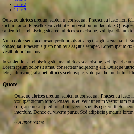
Title 2
Title 3
Quisque ultrices pretium sapien ut consequat. Praesent a justo non felis
dictum tortor. Phasellus eu velit ut enim vestibulum faucibus.Quisque u
sapien felis, adipiscing sit amet ultrices scelerisque, volutpat dictum t
Nulla dolor sem, accumsan pretium lobortis eget, sagittis eget velit. S
consequat. Praesent a justo non felis sagittis semper. Lorem ipsum dolor 
vestibulum faucibus.
In sapien felis, adipiscing sit amet ultrices scelerisque, volutpat dictu
Lorem ipsum dolor sit amet, consectetur adipiscing elit. Quisque ultric
felis, adipiscing sit amet ultrices scelerisque, volutpat dictum tortor. 
Quote
Quisque ultrices pretium sapien ut consequat. Praesent a justo non
volutpat dictum tortor. Phasellus eu velit ut enim vestibulum fau
sem, accumsan pretium lobortis eget, sagittis eget velit. Susp
interdum. Donec eu viverra purus. Sed adipiscing mauris lorem
~ Author Name