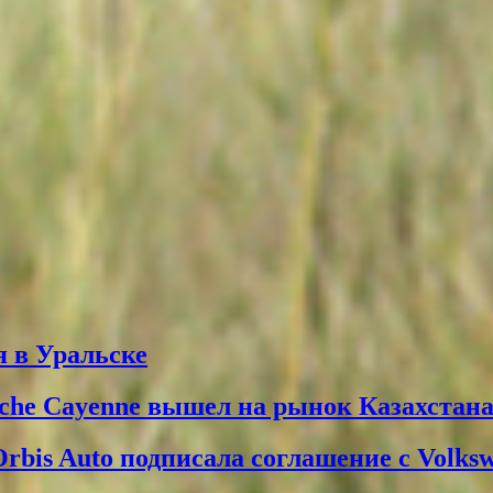
 в Уральске
che Cayenne вышел на рынок Казахстан
Orbis Auto подписала соглашение с Volks