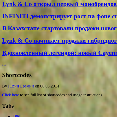
Lynk & Co открыл первый монобрендо
INFINITI демонстрирует рост на фоне 
В Казахстане стартовали продажи новог
Lynk & Co начинает продажи гибридного
Вдохновленный легендой: новый Cayenne
‹
›
Shortcodes
By
Юрий Еремин
on 06.03.2014
Click here
to see full list of shortcodes and usage instructions
Tabs
Title 1