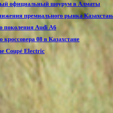
вый официальный шоурум в Алматы
снижения премиального рынка Казахстан
о поколения Audi A6
 кроссовера 08 в Казахстане
 Coupé Electric