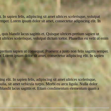
In sapien felis, adipiscing sit amet ultrices scelerisque, volutpat
semper. Lorem ipsum dolor sit amet, consectetur adipiscing elit. In
uis blandit lacus sagittis et. Quisque ultrices pretium sapien ut
 ultrices scelerisque, volutpat dictum tortor. Phasellus eu velit ut enim
 pretium sapien ut consequat. Praesent a justo non felis sagittis semper.
r. Lorem ipsum dolor sit amet, consectetur adipiscing elit. In sapien
 elit. In sapien felis, adipiscing sit amet ultrices scelerisque,
lla, sit amet vehicula turpis. Morbi eu arcu ligula. Nulla dolor
s blandit lacus sagittis et. Etiam condimentum elementum quam a