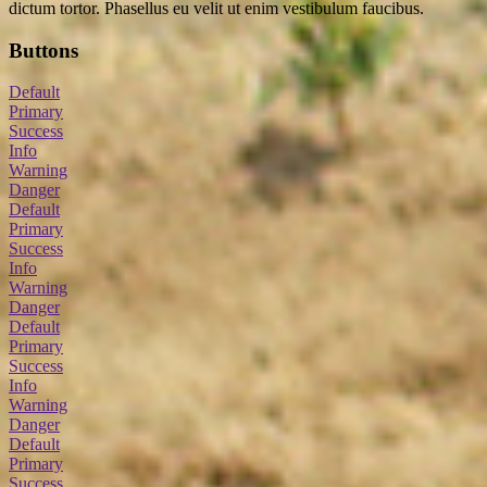
dictum tortor. Phasellus eu velit ut enim vestibulum faucibus.
Buttons
Default
Primary
Success
Info
Warning
Danger
Default
Primary
Success
Info
Warning
Danger
Default
Primary
Success
Info
Warning
Danger
Default
Primary
Success