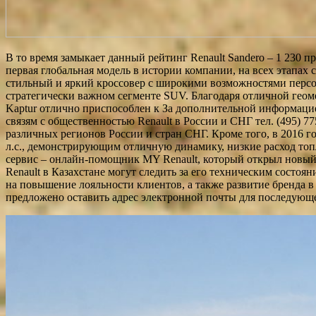
В то время замыкает данный рейтинг Renault Sandero – 1 230 
первая глобальная модель в истории компании, на всех этапах 
стильный и яркий кроссовер с широкими возможностями персон
стратегически важном сегменте SUV. Благодаря отличной геом
Kaptur отлично приспособлен к За дополнительной информацией 
связям с общественностью Renault в России и СНГ тел. (495) 77
различных регионов России и стран СНГ. Кроме того, в 2016 г
л.с., демонстрирующим отличную динамику, низкие расход топл
сервис – онлайн-помощник MY Renault, который открыл новый
Renault в Казахстане могут следить за его техническим состо
на повышение лояльности клиентов, а также развитие бренда 
предложено оставить адрес электронной почты для последующе