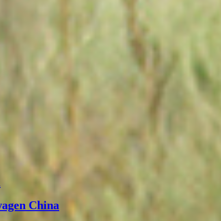
а
wagen China