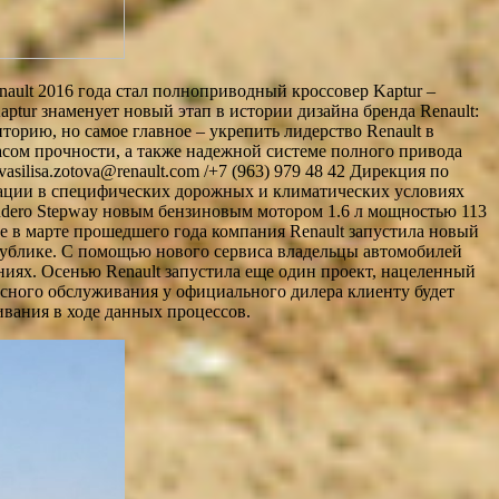
ault 2016 года стал полноприводный кроссовер Kaptur –
ptur знаменует новый этап в истории дизайна бренда Renault:
рию, но самое главное – укрепить лидерство Renault в
асом прочности, а также надежной системе полного привода
ilisa.zotova@renault.com /+7 (963) 979 48 42 Дирекция по
луатации в специфических дорожных и климатических условиях
Sandero Stepway новым бензиновым мотором 1.6 л мощностью 113
е в марте прошедшего года компания Renault запустила новый
публике. С помощью нового сервиса владельцы автомобилей
ниях. Осенью Renault запустила еще один проект, нацеленный
исного обслуживания у официального дилера клиенту будет
ивания в ходе данных процессов.