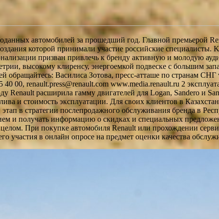
проданных автомобилей за прошедший год. Главной премьерой Ren
создания которой принимали участие российские специалисты. Ka
ализации призван привлечь к бренду активную и молодую аудито
етрии, высокому клиренсу, энергоемкой подвеске с большим зап
обращайтесь: Василиса Зотова, пресс-атташе по странам СНГ vas
5 40 00, renault.press@renault.com www.media.renault.ru 2 эксп
оду Renault расширила гамму двигателей для Logan, Sandero и 
ива и стоимость эксплуатации. Для своих клиентов в Казахстан
 этап в стратегии послепродажного обслуживания бренда в Рес
янием и получать информацию о скидках и специальных предложе
в целом. При покупке автомобиля Renault или прохождении серв
го участия в онлайн опросе на предмет оценки качества обслуж