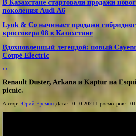
В Казахстане стартовали продажи новог
поколения Audi A6
Lynk & Co начинает продажи гибридног
кроссовера 08 в Казахстане
Вдохновленный легендой: новый Cayen
Coupé Electric
‹
›
Renault Duster, Arkana и Kaptur на Esqu
picnic.
Автор:
Юрий Еремин
Дата: 10.10.2021 Просмотров: 101