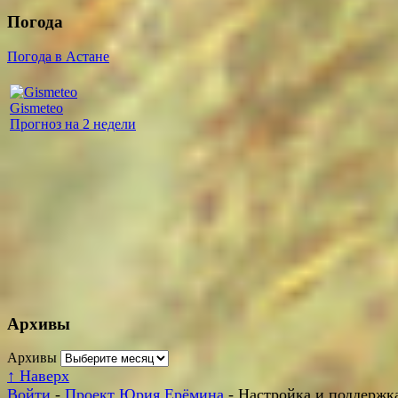
Погода
Погода в Астане
Gismeteo
Прогноз на 2 недели
Архивы
Архивы
↑
Наверх
Войти
-
Проект Юрия Ерёмина
- Настройка и поддержка