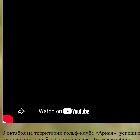
9 октября на территории гольф-клуба «Ариал» успешн
прошел ежегодный «Esquire picnic». Это масштабное