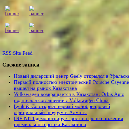
RSS
Site Feed
Свежие записи
Новый дилерский центр Geely открылся в Уральск
Первый полностью электрический Porsche Cayenne
вышел на рынок Казахстана
Volkswagen возвращается в Казахстан: Orbis Auto
подписала соглашение с Volkswagen China
Lynk & Co открыл первый монобрендовый
официальный шоурум в Алматы
INFINITI демонстрирует рост на фоне снижения
премиального рынка Казахстана