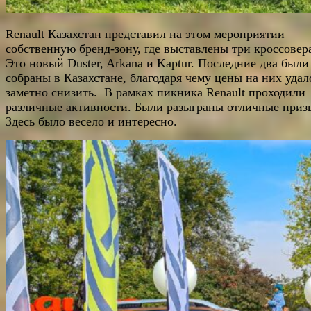
Renault Казахстан представил на этом мероприятии
собственную бренд-зону, где выставлены три кроссовер
Это новый Duster, Arkana и Kaptur. Последние два были
собраны в Казахстане, благодаря чему цены на них удал
заметно снизить. В рамках пикника Renault проходили
различные активности. Были разыграны отличные приз
Здесь было весело и интересно.