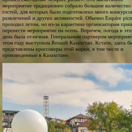
мероприятие традиционно собрало большое количество
гостей, для которых было подготовлено много конкурсо
развлечений и других активностей. Обычно Esquire picn
проходил летом, но из-за карантина организаторам при
перенести мероприятие на осень. Впрочем, погода в это
день была отличная. Генеральным партнером мероприят
этом году выступила Renault Казахстан. Кстати, здесь б
представлены кроссоверы этой марки, в том числе и
произведенные в Казахстане.